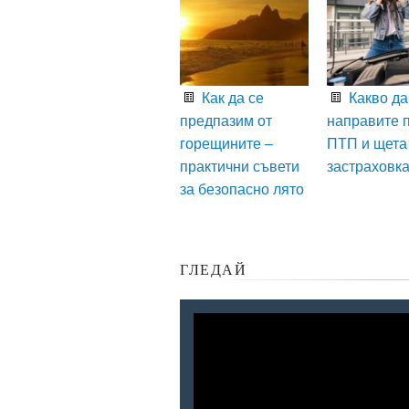
Как да се
Какво да
предпазим от
направите 
горещините –
ПТП и щета
практични съвети
застраховк
за безопасно лято
ГЛЕДАЙ