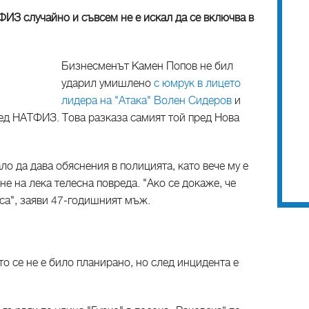
ИЗ случайно и съвсем не е искал да се включва в
Бизнесменът Камен Попов не бил
ударил умишлено
с юмрук в лицето
лидера на "Атака" Волен Сидеров
и
ед НАТФИЗ. Това разказа самият той пред Нова
ло да дава обяснения в полицията, като вече му е
е на лека телесна повреда. "Ако се докаже, че
еса", заяви 47-годишният мъж.
то се не е било планирано, но след инцидента е