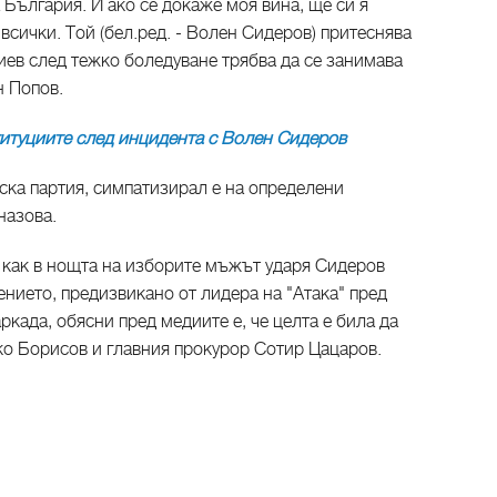
 България. И ако се докаже моя вина, ще си я
 всички. Той (бел.ред. - Волен Сидеров) притеснява
иев след тежко боледуване трябва да се занимава
н Попов.
титуциите след инцидента с Волен Сидеров
еска партия, симпатизирал е на определени
назова.
и как в нощта на изборите мъжът ударя Сидеров
ението, предизвикано от лидера на "Атака" пред
ркада, обясни пред медиите е, че целта е била да
ко Борисов и главния прокурор Сотир Цацаров.