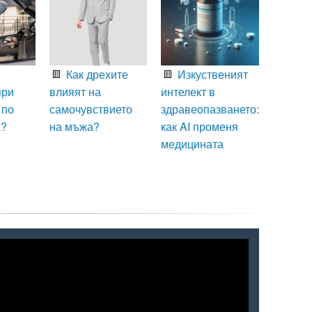
Как дрехите
Изкуственият
при
влияят на
интелект в
 по
самочувствието
здравеопазването:
а?
на мъжа?
как AI променя
медицината