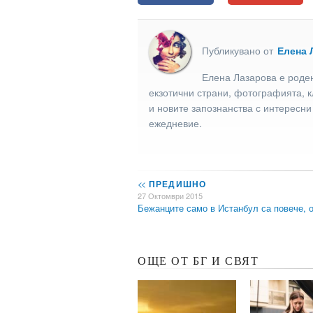
Публикувано от
Елена 
Елена Лазарова е роден
екзотични страни, фотографията, к
и новите запознанства с интересни
ежедневие.
<<
ПРЕДИШНО
27 Октомври 2015
Бежанците само в Истанбул са повече, 
ОЩЕ ОТ БГ И СВЯТ