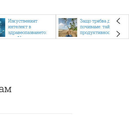
Изкуственият
Защо трябва да си
интелект в
почиваме: тайната на
здравеопазването:
продуктивността,
как AI променя
здравето и добрия
медицината
живот.
кам