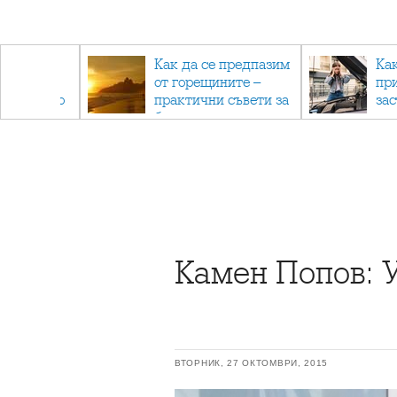
рез
Как да се предпазим
Ка
 - с
от горещините –
пр
ри отново
практични съвети за
за
та
безопасно лято
Камен Попов: 
ВТОРНИК, 27 ОКТОМВРИ, 2015