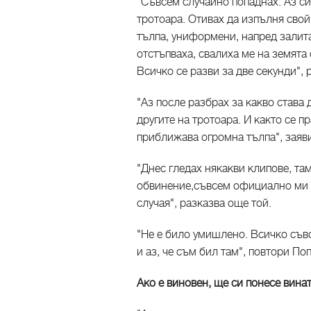
"Съвсем случайно попаднах. Аз си 
тротоара. Отивах да изпълня сво
тълпа, униформени, напред залит
отстъпваха, свалиха ме на земята 
Всичко се разви за две секунди",
"Аз после разбрах за какво става 
другите на тротоара. И както се п
приближава огромна тълпа", заяв
"Днес гледах някакви клипове, та
обвинение,съвсем официално ми е
случая", разказва още той.
"Не е било умишлено. Всичко съвс
и аз, че съм бил там", повтори Поп
Ако е виновен, ще си понесе вина