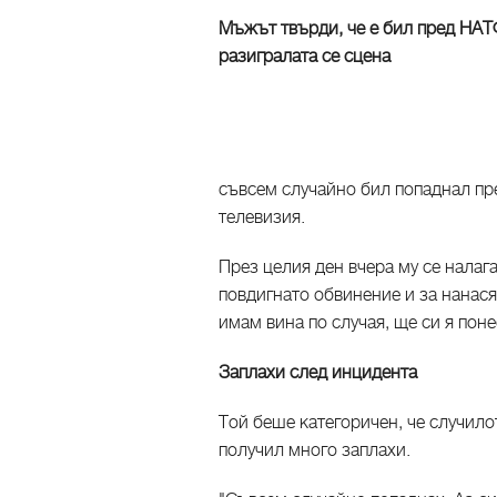
Мъжът твърди, че е бил пред НАТФ
разигралата се сцена
съвсем случайно бил попаднал пр
телевизия.
През целия ден вчера му се налага
повдигнато обвинение и за нанасян
имам вина по случая, ще си я пон
Заплахи след инцидента
Той беше категоричен, че случило
получил много заплахи.