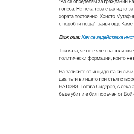
"Аз се определям за гражданин на
понеса. Но нека това е валидно за
хората постоянно. Христо Мутафч
с подобни неща", заяви още Каме
Виж още:
Как се задействаха инс
Той каза, че не е член на политич
политически формации, които не 
На записите от инцидента си лич
два пъти в лицето при стълпотвор
НАТФИЗ. Тогава Сидеров, с лека а
бъде убит и е бил поръчан от Бой