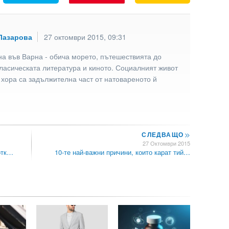
Лазарова
27 октомври 2015, 09:31
а във Варна - обича морето, пътешествията до
ласическата литература и киното. Социалният живот
 хора са задължителна част от натовареното й
СЛЕДВАЩО
>>
27 Октомври 2015
отк…
10-те най-важни причини, които карат тий…