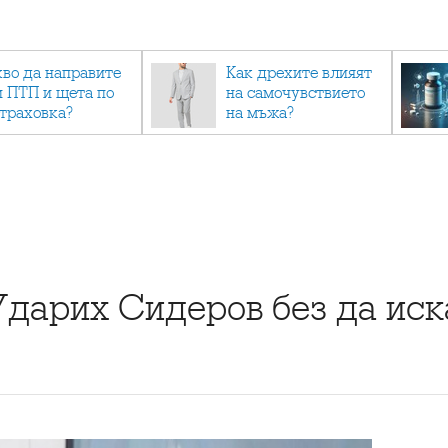
кво да направите
Как дрехите влияят
и ПТП и щета по
на самочувствието
страховка?
на мъжа?
Ударих Сидеров без да ис