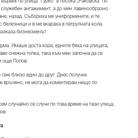
вървях по улица "Гурко" в посока „Раковска” по
й служебен ангажимент, а до мен лавинообразно
ане, назад. Събориха ме униформените, и те
с белезници и в ме вкараха в патрулната кола.
 разказа бизнесменът.
дума. Имаше доста хора, едните бяха на улицата,
рави снежна топка, така към мен започна да се
и още Попов.
м сме близо един до друг. Днес получих
 връчено, не мога да коментирам нищо по
ем случайно се случи по това време на тази улица,
ов.
та