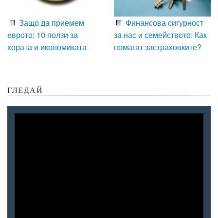
Защо да приемем
Финансова сигурност
еврото: 10 ползи за
за нас и семейството: Как
хората и икономиката
помагат застраховките?
ГЛЕДАЙ