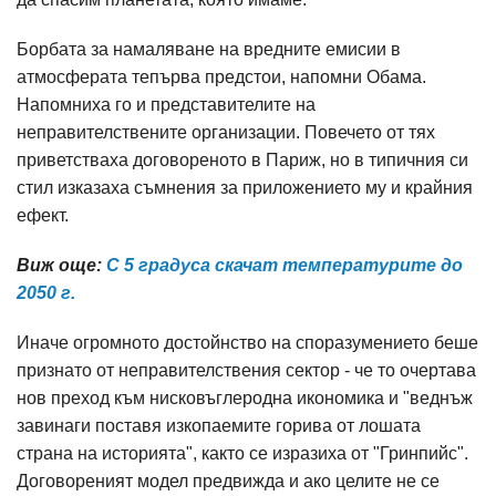
Борбата за намаляване на вредните емисии в
атмосферата тепърва предстои, напомни Обама.
Напомниха го и представителите на
неправителствените организации. Повечето от тях
приветстваха договореното в Париж, но в типичния си
стил изказаха съмнения за приложението му и крайния
ефект.
Виж още:
С 5 градуса скачат температурите до
2050 г.
Иначе огромното достойнство на споразумението беше
признато от неправителствения сектор - че то очертава
нов преход към нисковъглеродна икономика и "веднъж
завинаги поставя изкопаемите горива от лошата
страна на историята", както се изразиха от "Гринпийс".
Договореният модел предвижда и ако целите не се