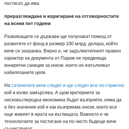
постигат, да има
преразглеждане и коригиране на отговорностите
на всеки пет години
Развиващите се държави ще получават помощ от
развитите от фонд в размер 100 млрд. долара, който
вече се захранва. Вярно е, че задължителният правен
характер на документа от Париж не предвижда
конкретни санкции за онези, които не изпълняват
набелязаните цели.
Но
сателитите вече следят и ще следят все по-стриктно
кой и колко замърсява. А щом критериите за
нисковъглеродна икономика бъдат възприети, няма да
е без значение кой и как възприема онези, които все
още живеят в ерата на въглищата. Важното е че
технологиите за постигане на по-чисто бъдеще вече
съществуват.