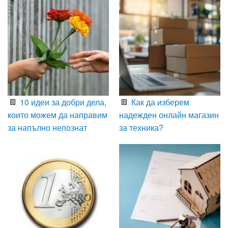
10 идеи за добри дела,
Как да изберем
които можем да направим
надежден онлайн магазин
за напълно непознат
за техника?