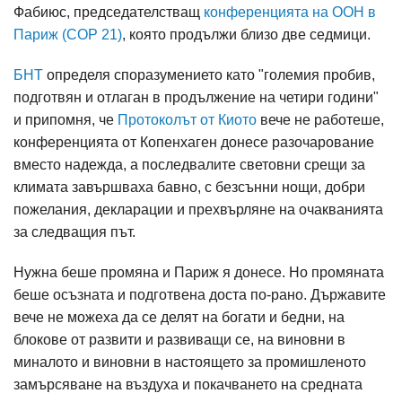
Фабиюс, председателстващ
конференцията на ООН в
Париж (COP 21)
, която продължи близо две седмици.
БНТ
определя споразумението като "големия пробив,
подготвян и отлаган в продължение на четири години"
и припомня, че
Протоколът от Киото
вече не работеше,
конференцията от Копенхаген донесе разочарование
вместо надежда, а последвалите световни срещи за
климата завършваха бавно, с безсънни нощи, добри
пожелания, декларации и прехвърляне на очакванията
за следващия път.
Нужна беше промяна и Париж я донесе. Но промяната
беше осъзната и подготвена доста по-рано. Държавите
вече не можеха да се делят на богати и бедни, на
блокове от развити и развиващи се, на виновни в
миналото и виновни в настоящето за промишленото
замърсяване на въздуха и покачването на средната