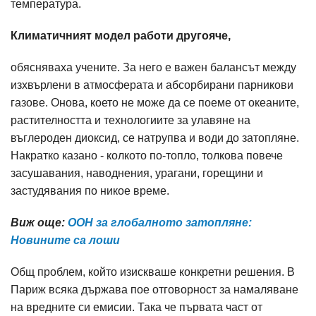
температура.
Климатичният модел работи другояче,
обясняваха учените. За него е важен балансът между
изхвърлени в атмосферата и абсорбирани парникови
газове. Онова, което не може да се поеме от океаните,
растителността и технологиите за улавяне на
въглероден диоксид, се натрупва и води до затопляне.
Накратко казано - колкото по-топло, толкова повече
засушавания, наводнения, урагани, горещини и
застудявания по никое време.
Виж още:
ООН за глобалното затопляне:
Новините са лоши
Общ проблем, който изискваше конкретни решения. В
Париж всяка държава пое отговорност за намаляване
на вредните си емисии. Така че първата част от