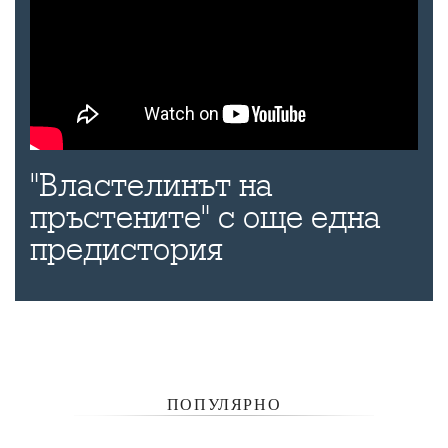
"Властелинът на
пръстените" с още една
предистория
ПОПУЛЯРНО