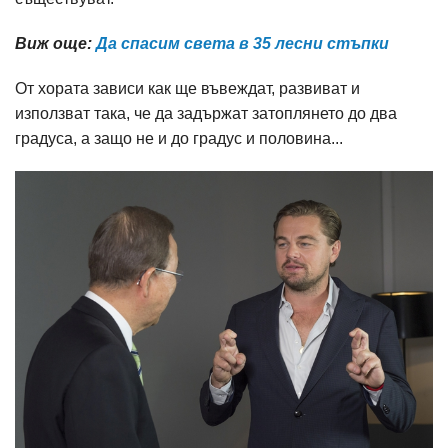
Виж още:
Да спасим света в 35 лесни стъпки
От хората зависи как ще въвеждат, развиват и
използват така, че да задържат затоплянето до два
градуса, а защо не и до градус и половина...