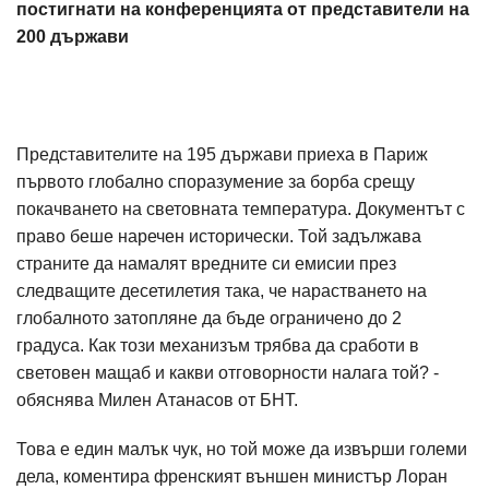
постигнати на конференцията от представители на
200 държави
Представителите на 195 държави приеха в Париж
първото глобално споразумение за борба срещу
покачването на световната температура. Документът с
право беше наречен исторически. Той задължава
страните да намалят вредните си емисии през
следващите десетилетия така, че нарастването на
глобалното затопляне да бъде ограничено до 2
градуса. Как този механизъм трябва да сработи в
световен мащаб и какви отговорности налага той? -
обяснява Милен Атанасов от БНТ.
Това е един малък чук, но той може да извърши големи
дела, коментира френският външен министър Лоран