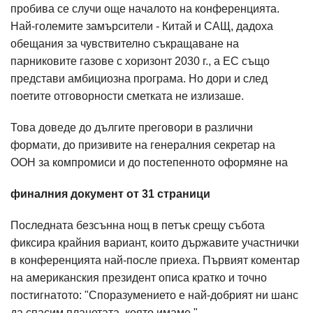
пробива се случи още началото на конференцията.
Най-големите замърсители - Китай и САЩ, дадоха
обещания за чувствително съкращаване на
парниковите газове с хоризонт 2030 г., а ЕС също
представи амбициозна програма. Но дори и след
поетите отговорности сметката не излизаше.
Това доведе до дългите преговори в различни
формати, до призивите на генералния секретар на
ООН за компромиси и до постепенното оформяне на
финалния документ от 31 страници
Последната безсънна нощ в петък срещу събота
фиксира крайния вариант, които държавите участнички
в конференцията най-после приеха. Първият коментар
на американския президент описа кратко и точно
постигнатото: "Споразумението е най-добрият ни шанс
да спасим планетата, която имаме."