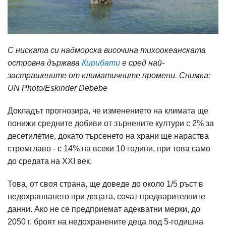
С ниската си надморска височина тихоокеанската
островна държава
Кирибати
е сред най-
застрашените от климатичните промени. Снимка:
UN Photo/Eskinder Debebe
Докладът прогнозира, че изменението на климата ще
понижи средните добиви от зърнените култури с 2% за
десетилетие, докато търсенето на храни ще нараства
стремглаво - с 14% на всеки 10 години, при това само
до средата на XXI век.
Това, от своя страна, ще доведе до около 1/5 ръст в
недохранването при децата, сочат предварителните
данни. Ако не се предприемат адекватни мерки, до
2050 г. броят на недохранените деца под 5-годишна