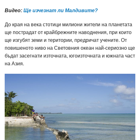
Видео:
Ще изчезнат ли Малдивите?
До края на века стотици милиони жители на планетата
ще пострадат от крайбрежните наводнения, при които
ще изгубят земи и територии, предричат учените. От
повишеното ниво на Световния океан най-сериозно ще
бъдат засегнати източната, югоизточната и южната част
на Азия.