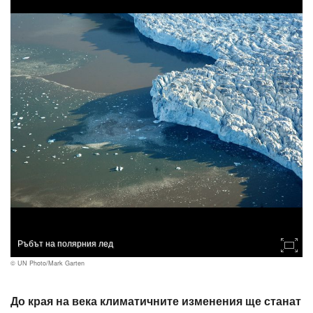
Ръбът на полярния лед
© UN Photo/Mark Garten
До края на века климатичните изменения ще станат