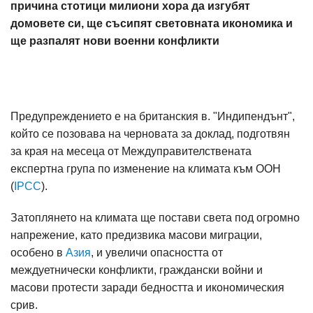
причина стотици милиони хора да изгубят
домовете си, ще съсипят световната икономика и
ще разпалят нови военни конфликти
Предупреждението е на британския в. "Индипендънт",
който се позовава на черновата за доклад, подготвян
за края на месеца от Междуправителствената
експертна група по изменение на климата към ООН
(
IPCC
).
Затоплянето на климата ще постави света под огромно
напрежение, като предизвика масови миграции,
особено в
Азия
, и увеличи опасността от
междуетнически конфликти, граждански войни и
масови протести заради бедността и икономическия
срив.