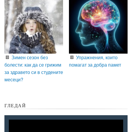
Зимен сезон без
Упражнения, които
болести: как да се грижим
помагат за добра памет
за здравето си в студените
месеци?
ГЛЕДАЙ