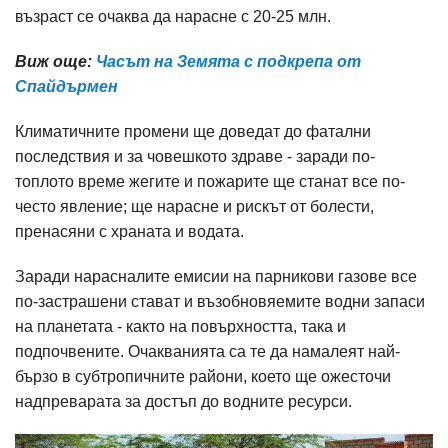
възраст се очаква да нарасне с 20-25 млн.
Виж още:
Часът на Земята с подкрепа от
Спайдърмен
Климатичните промени ще доведат до фатални
последствия и за човешкото здраве - заради по-
топлото време жегите и пожарите ще станат все по-
често явление; ще нарасне и рискът от болести,
пренасяни с храната и водата.
Заради нарасналите емисии на парникови газове все
по-застрашени стават и възобновяемите водни запаси
на планетата - както на повърхността, така и
подпочвените. Очакванията са те да намалеят най-
бързо в субтропичните райони, което ще ожесточи
надпреварата за достъп до водните ресурси.