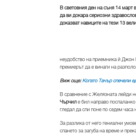
В световния ден на съня 14 март
да ви докара сериозни здравослов
доказват навиците на тези 13 вел
неудобство на приемника й Джон 
премиерът да е винаги на разпол
Виж още:
Когато Тачър спечели е
В сравнение с Желязната лейди 
Чърчил
е бил направо поспаланко 
гледал да спи поне по седем часа
За разлика от него гениални умов
спането за загуба на време и прек