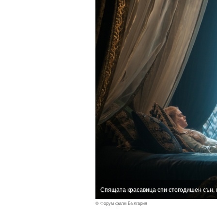
Спящата красавица спи стогодишен сън, н
© Форум филм България