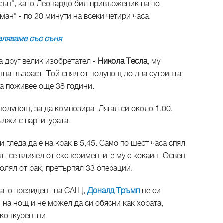
сън", като Леонардо бил привърженик на по-
ан" - по 20 минути на всеки четири часа.
аляваме със съня
 друг велик изобретател -
Никола Тесла
, му
на възраст. Той спял от полунощ до два сутринта.
да поживее още 38 години.
полунощ, за да композира. Лягал си около 1,00,
дължи с партитурата.
и гледа да е на крак в 5,45. Само по шест часа спял
нят се влияел от експериментите му с кокаин. Освен
болял от рак, претърпял 33 операции.
като президент на САЩ,
Доналд Тръмп
не си
н на нощ и не можел да си обясни как хората,
т конкурентни.