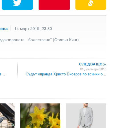
рова
14 март 2019, 23:30
едактирането - божествено" (Стивън Кинг)
СЛЕДВАЩО
>>
01 Декември 2015
ав…
Съдът оправда Христо Бисеров по всички о…