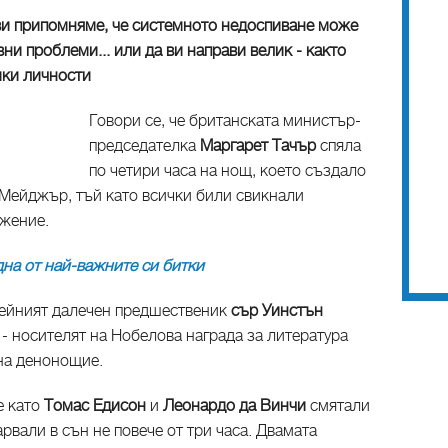
 ви припомняме, че системното недоспиване може
ни проблеми... или да ви направи велик - както
ики личности
Говори се, че британската министър-
председателка
Маргарет Тачър
спяла
по четири часа на нощ, което създало
Мейджър, тъй като всички били свикнали
ожение.
дна от най-важните си битки
нейният далечен предшественик
сър Уинстън
- носителят на Нобелова награда за литература
 на денонощие.
е като
Томас Едисон
и
Леонардо да Винчи
смятали
арвали в сън не повече от три часа. Двамата