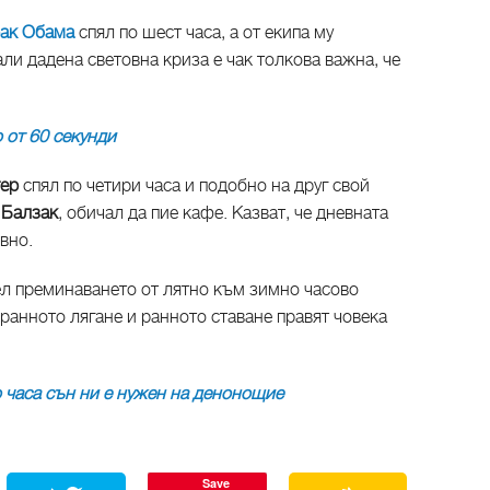
ак Обама
спял по шест часа, а от екипа му
ли дадена световна криза е чак толкова важна, че
 от 60 секунди
тер
спял по четири часа и подобно на друг свой
 Балзак
, обичал да пие кафе. Казват, че дневната
вно.
ел преминаването от лятно към зимно часово
е ранното лягане и ранното ставане правят човека
 часа сън ни е нужен на денонощие
Save