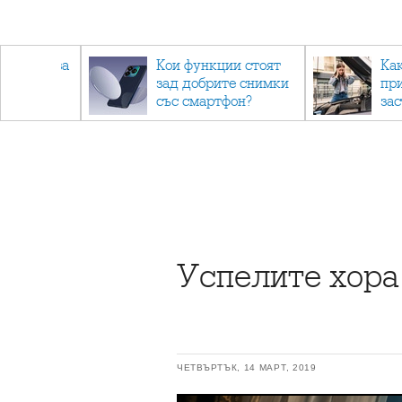
 съвети за
Кои функции стоят
Ка
зад добрите снимки
пр
не.
със смартфон?
за
Успелите хора,
ЧЕТВЪРТЪК, 14 МАРТ, 2019