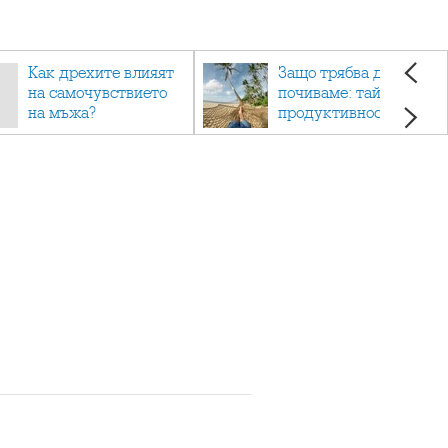
Как дрехите влияят
Защо трябва да си
на самочувствието
почиваме: тайната на
на мъжа?
продуктивността,
здравето и добрия
живот.