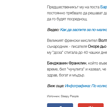
Предшественикът му на поста
Бар
постоянно трябвало да решават да
да го будят посреднощ.
Видео:
Как да заспите за по-малко
Великият френски мислител
Вол
сънародник - писателя
Оноре дьо
му "доза" стигала до 40 чашки дне
Бенджамин Франклин
, който във
време, бил "чучулига" и казвал, ч
здрав, богат и мъдър.
Виж още:
Инфографика: По колко
Източник: Sleepy People