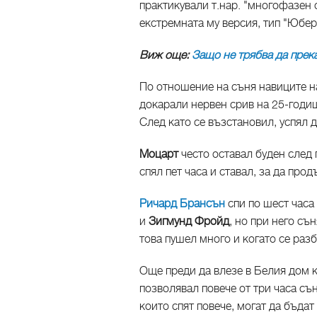
практикували т.нар. "многофазен 
екстремната му версия, тип "Юберм
Виж още:
Защо не трябва да прек
По отношение на съня навиците на
докарали нервен срив на 25-годиш
След като се възстановил, успял 
Моцарт
често оставал буден след 
спял пет часа и ставал, за да про
Ричард Брансън
спи по шест часа 
и
Зигмунд Фройд
, но при него съ
това пушел много и когато се раз
Още преди да влезе в Белия дом 
позволявал повече от три часа съ
които спят повече, могат да бъда