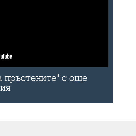
а пръстените" с още
рия