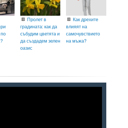
Пролет в
Как дрехите
при
градината: как да
влияят на
 по
събудим цветята и
самочувствието
а?
да създадем зелен
на мъжа?
оазис