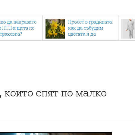
кво да направите
Пролет в градината:
и ПТП и щета по
как да събудим
страховка?
цветята и да
създадем зелен
оазис
 които спят по малко