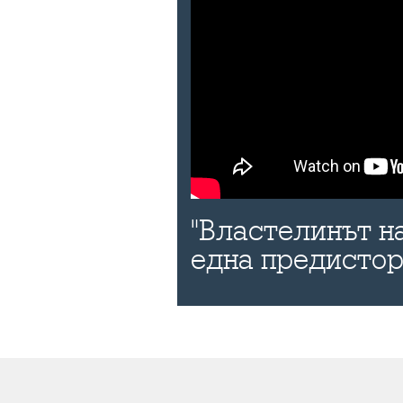
"Властелинът н
една предисто