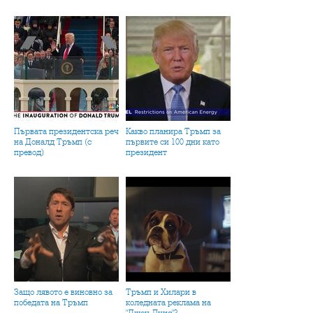
Първата президентска реч
Какво планира Тръмп за
на Доналд Тръмп (с
първите си 100 дни като
превод)
президент
Защо лявото е виновно за
Тръмп и Хилари в
победата на Тръмп
коледната реклама на