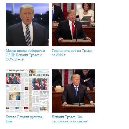
Месец преди изборите в
Годишната реч на Тръмп
САЩ: Доналд Тръмп с
за 2019 г.
COVID-19
Когато Доналд срещна
Доналд Тръмп, "За
Ким
състоянието на съюза"