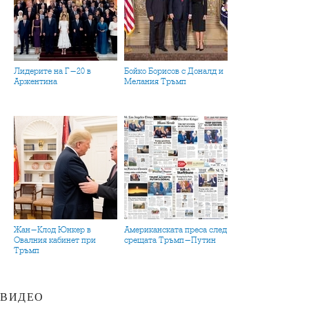
Лидерите на Г-20 в
Бойко Борисов с Доналд и
Аржентина
Мелания Тръмп
Жан-Клод Юнкер в
Американската преса след
Овалния кабинет при
срещата Тръмп-Путин
Тръмп
ВИДЕО