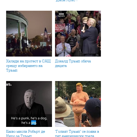
"Джон Луис"?
Хиляди на протест в САЩ
Доналд Тръмп обича
срещу избирането на
децата
Тръмп
Какво мисли Робърт де
"Голият Тръмп" се появи в
Ниро за Тръмп
пет американски града