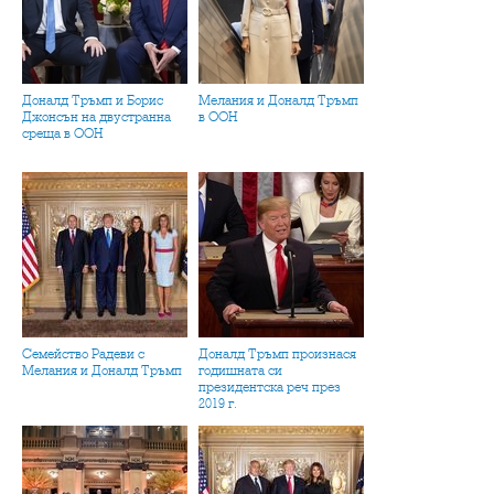
Доналд Тръмп и Борис
Мелания и Доналд Тръмп
Джонсън на двустранна
в ООН
среща в ООН
Семейство Радеви с
Доналд Тръмп произнася
Мелания и Доналд Тръмп
годишната си
президентска реч през
2019 г.