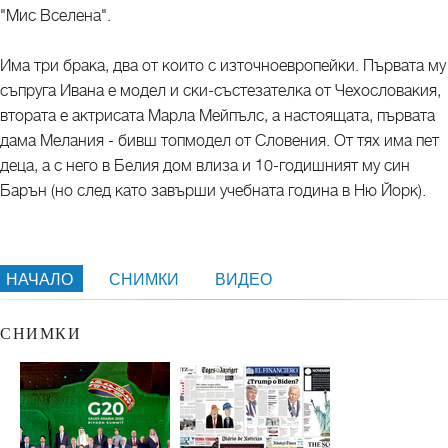
"Мис Вселена".
Има три брака, два от които с източноевропейки. Първата му
съпруга Ивана е модел и ски-състезателка от Чехословакия,
втората е актрисата Марла Мейпълс, а настоящата, първата
дама Мелания - бивш топмодел от Словения. От тях има пет
деца, а с него в Белия дом влиза и 10-годишният му син
Барън (но след като завърши учебната година в Ню Йорк).
НАЧАЛО
СНИМКИ
ВИДЕО
СНИМКИ