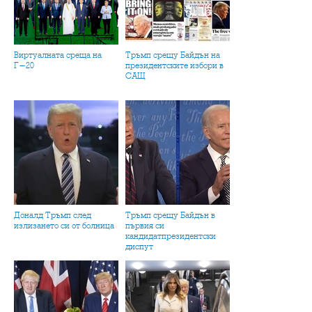
Виртуалната среща на
Тръмп срещу Байдън на
Г-20
президентските избори в
САЩ
Доналд Тръмп след
Тръмп срещу Байдън в
излизането си от болница
първия си
кандидатпрезидентски
диспут