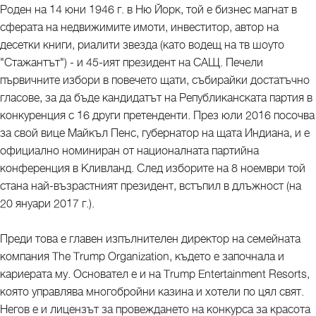
Роден на 14 юни 1946 г. в Ню Йорк, той е бизнес магнат в
сферата на недвижимите имоти, инвеститор, автор на
десетки книги, риалити звезда (като водещ на тв шоуто
"Стажантът") - и 45-ият президент на САЩ. Печели
първичните избори в повечето щати, събирайки достатъчно
гласове, за да бъде кандидатът на Републиканската партия в
конкуренция с 16 други претенденти. През юли 2016 посочва
за свой вице Майкъл Пенс, губернатор на щата Индиана, и е
официално номиниран от националната партийна
конференция в Кливланд. След изборите на 8 ноември той
стана най-възрастният президент, встъпил в длъжност (на
20 януари 2017 г.).
Преди това е главен изпълнителен директор на семейната
компания The Trump Organization, където е започнала и
кариерата му. Основател е и на Trump Entertainment Resorts,
която управлява многобройни казина и хотели по цял свят.
Негов е и лицензът за провеждането на конкурса за красота