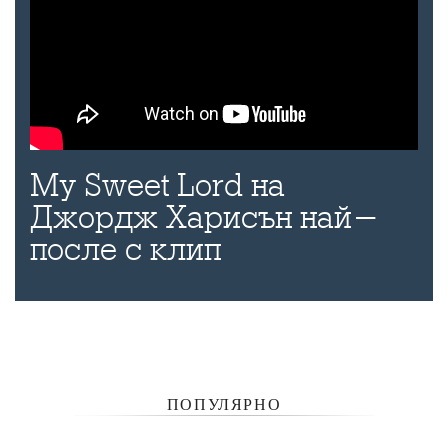
My Sweet Lord на
Джордж Харисън най-
после с клип
ПОПУЛЯРНО