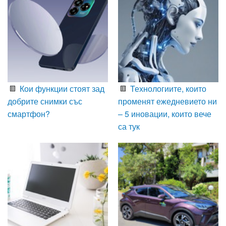
Кои функции стоят зад
Технологиите, които
добрите снимки със
променят ежедневието ни
смартфон?
– 5 иновации, които вече
са тук