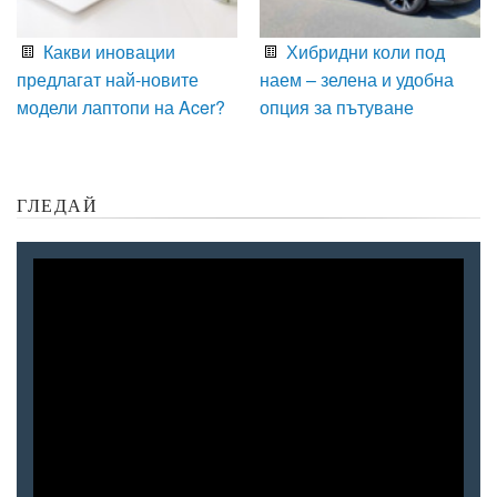
Какви иновации
Хибридни коли под
предлагат най-новите
наем – зелена и удобна
модели лаптопи на Acer?
опция за пътуване
ГЛЕДАЙ