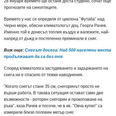
28 януари времето ще остане доста студено, сочат още
прогнозите на синоптиците.
Времето у нас се определя от циклона "Футаба" над
Черно море, обясни климатологът доц. Георги Рачев.
Именно той е донесъл топлия въздух и валежите, най-
напред от дъжд и постепенно преминали в сняг.
Виж още:
Снегът досега: Над 500 населени места
продължават да са без ток​
Според климатолога застудяването и задържането на
снега ни е спасило от тежки наводнения.
"Когато снегът стане 35 см, снегоринът просто не
върши работа. В такава ситуация остават само две
възможности - роторен снегорин и прокопаване на
ръка", каза Рачев и посочи, че в кв. "Овча купел" са
измерили близо половин метър сняг.