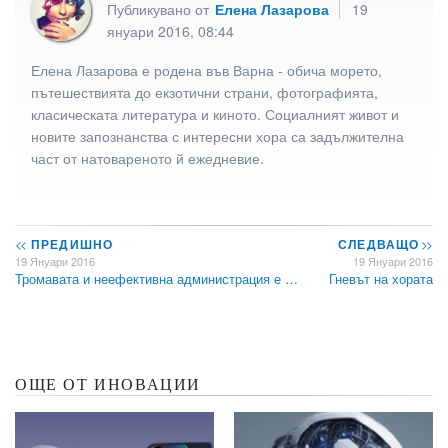
Публикувано от
Елена Лазарова
19
януари 2016, 08:44
Елена Лазарова е родена във Варна - обича морето,
пътешествията до екзотични страни, фотографията,
класическата литература и киното. Социалният живот и
новите запознанства с интересни хора са задължителна
част от натовареното й ежедневие.
<<
ПРЕДИШНО
СЛЕДВАЩО
>>
19 Януари 2016
19 Януари 2016
Тромавата и неефективна администрация е …
Гневът на хората
ОЩЕ ОТ ИНОВАЦИИ