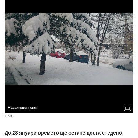
Навалялият сняг
© А.К.
До 28 януари времето ще остане доста студено