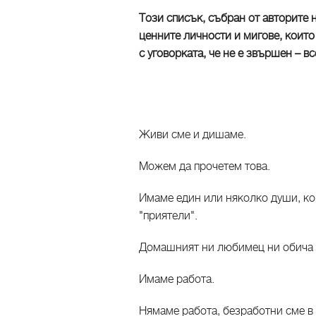
Този списък, събран от авторите 
ценните личности и мигове, които
с уговорката, че не е звършен – 
Живи сме и дишаме.
Можем да прочетем това.
Имаме един или няколко души, ко
"приятели".
Домашният ни любимец ни обича 
Имаме работа.
Нямаме работа, безработни сме в