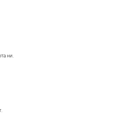
та ни.
т.