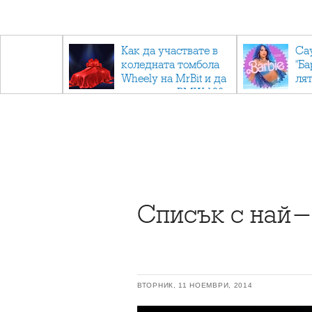
ични
Как да участвате в
Са
: Тайните
коледната томбола
"Ба
дор"
Wheely на MrBit и да
лят
спечелите BMW 120
Списък с най-
ВТОРНИК, 11 НОЕМВРИ, 2014