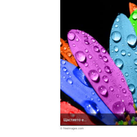
Щастието е...
© freeimages.com