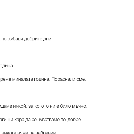
 по-хубави добрите дни.
година.
време миналата година. Пораснали сме.
даме някой, за когото ни е било мъчно.
аги ни кара да се чувстваме по-добре.
 никога няма да забравим.