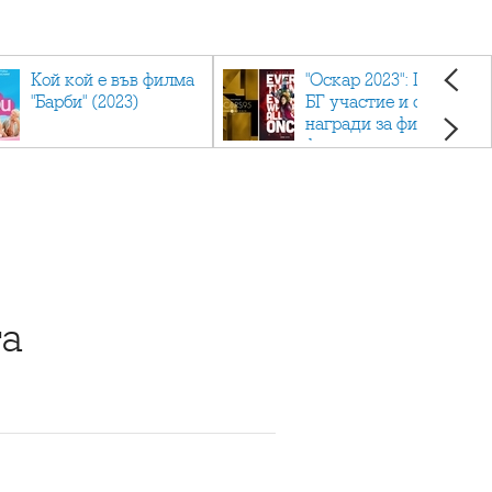
Кой кой е във филма
"Оскар 2023": Приз с
"Барби" (2023)
БГ участие и седем
награди за филма
фаворит
та