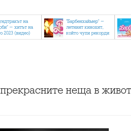
ундтракът на
"Барбенхаймер" -
рби" - хитът на
летният кинохит,
о 2023 (видео)
който чупи рекорди
прекрасните неща в живо