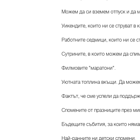
Можем да си вземем отпуск и да м
Уикендите, които ни се струват в 
Работните седмици, които ни се ст
Сутрините, в които можем да спим
Филмовите "маратони".
Уютната топлина вкъщи. Да можем
Фактът, че сме успели да поддърж
Спомените от празниците през ми
Бъдещите събития, за които няма
Най-ранните ни детски спомени.