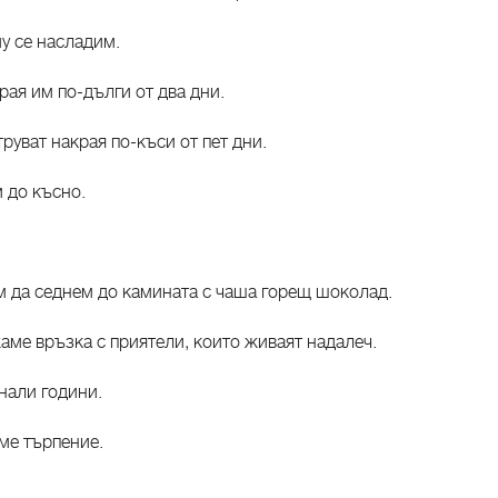
у се насладим.
края им по-дълги от два дни.
руват накрая по-къси от пет дни.
 до късно.
 да седнем до камината с чаша горещ шоколад.
аме връзка с приятели, които живаят надалеч.
нали години.
ме търпение.