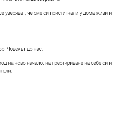
се уверяват, че сме си пристигнали у дома живи и
р. Човекът до нас.
д на ново начало, на преоткриване на себе си и
ятели.