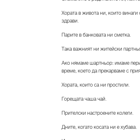
Хората в живота ни, които винаги 
здрави.
Парите в банковата ни сметка.
Така важният ни житейски партньо
Ако нямаме шартньор: имаме перио
време, което да прекарваме с при
Хората, които са ни простили.
Горещата чаша чай.
Прителски настроените колеги.
Дните, когато косата ни е хубава.