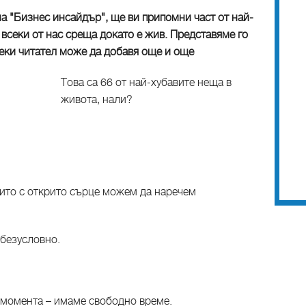
на "Бизнес инсайдър", ще ви припомни част от най-
 всеки от нас среща докато е жив. Представяме го
всеки читател може да добавя още и още
Това са 66 от най-хубавите неща в
живота, нали?
ито с открито сърце можем да наречем
безусловно.
 момента – имаме свободно време.