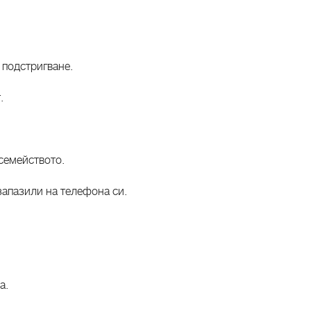
 подстригване.
.
семейството.
запазили на телефона си.
а.