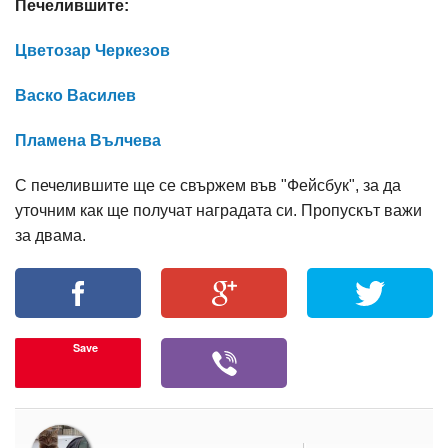
Печелившите:
Цветозар Черкезов
Васко Василев
Пламена Вълчева
С печелившите ще се свържем във "Фейсбук", за да
уточним как ще получат наградата си. Пропускът важи
за двама.
Save