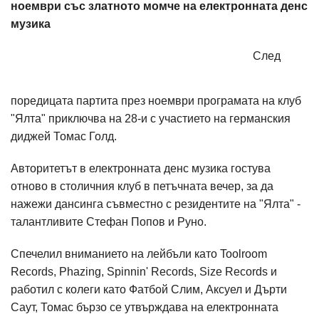
ноември със златното момче на електронната денс
музика
След
поредицата партита през ноември програмата на клуб
"Ялта" приключва на 28-и с участието на германския
диджей Томас Голд.
Авторитетът в електронната денс музика гостува
отново в столичния клуб в петъчната вечер, за да
нажежи дансинга съвместно с резидентите на "Ялта" -
талантливите Стефан Попов и Руно.
Спечелил вниманието на лейбъли като Toolroom
Records, Phazing, Spinnin' Records, Size Records и
работил с колеги като Фатбой Слим, Аксуел и Дърти
Саут, Томас бързо се утвърждава на електронната