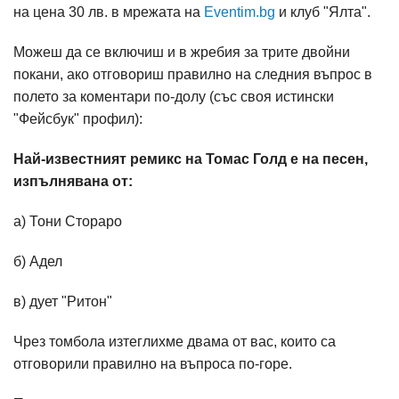
на цена 30 лв. в мрежата на
Eventim.bg
и клуб "Ялта".
Можеш да се включиш и в жребия за трите двойни
покани, ако отговориш правилно на следния въпрос в
полето за коментари по-долу (със своя истински
"Фейсбук" профил):
Най-известният ремикс на Томас Голд е на песен,
изпълнявана от:
а) Тони Стораро
б) Адел
в) дует "Ритон"
Чрез томбола изтеглихме двама от вас, които са
отговорили правилно на въпроса по-горе.