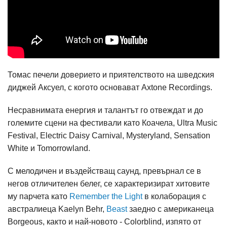
Томас печели доверието и приятелството на шведския
диджей Аксуел, с когото основават Axtone Recordings.
Несравнимата енергия и талантът го отвеждат и до
големите сцени на фестивали като Коачела, Ultra Music
Festival, Electric Daisy Carnival, Mysteryland, Sensation
White и Tomorrowland.
С мелодичен и въздействащ саунд, превърнал се в
негов отличителен белег, се характеризират хитовите
му парчета като
Remember the Light
в колаборация с
австралиеца Kaelyn Behr,
Beast
заедно с американеца
Borgeous, както и най-новото - Colorblind, изпято от