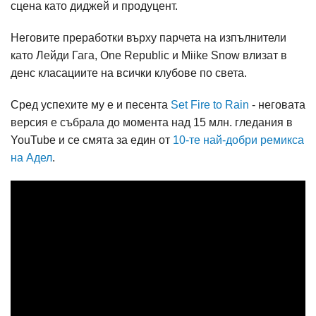
сцена като диджей и продуцент.
Неговите преработки върху парчета на изпълнители
като Лейди Гага, One Republic и Miike Snow влизат в
денс класациите на всички клубове по света.
Сред успехите му е и песента
Set Fire to Rain
- неговата
версия е събрала до момента над 15 млн. гледания в
YouTube и се смята за един от
10-те най-добри ремикса
на Адел
.