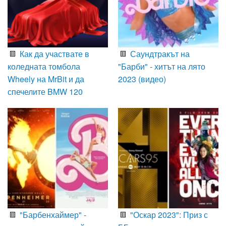
Как да участвате в
Саундтракът на
коледната томбола
"Барби" - хитът на лято
Wheely на MrBit и да
2023 (видео)
спечелите BMW 120
"Барбенхаймер" -
"Оскар 2023": Приз с