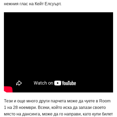
нежния глас на Кейт Елсуърт.
Тези и още много други парчета може да чуете в Room
1 на 28 ноември. Всеки, който иска да запази своето
място на дансинга, може да го направи, като купи билет