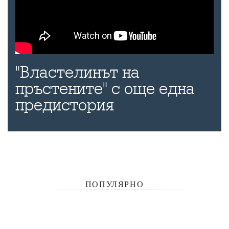
"Властелинът на
пръстените" с още една
предистория
ПОПУЛЯРНО