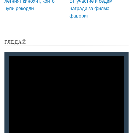
летният кинохит, който
БГ участие и седем
чупи рекорди
награди за филма
фаворит
ГЛЕДАЙ