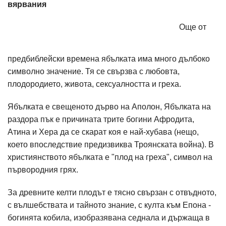
вярвания
Още от
предбиблейски времена ябълката има много дълбоко
символно значение. Тя се свързва с любовта,
плодородието, живота, сексуалността и греха.
Ябълката е свещеното дърво на Аполон, Ябълката на
раздора пък е причината трите богини Афродита,
Атина и Хера да се скарат коя е най-хубава (нещо,
което впоследствие предизвиква Троянската война). В
християнството ябълката е "плод на греха", символ на
първородния грях.
За древните келти плодът е тясно свързан с отвъдното,
с вълшебствата и тайното знание, с култа към Епона -
богинята кобила, изобразявана седнала и държаща в