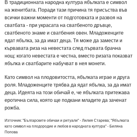
В традиционната народна култура ябълката е символ
на женитбата. Поради тази причина тя присъства във
всички важни моменти от подготовката и развоя на
сватбата - при украсата на сватбеното дръвце,
сватбеното знаме и сватбения овен. Младоженците
ядат ябълка, за да имат деца. Тя може да замести и
кървавата риза на невестата след първата брачна
нощ: когато невестата е честна, вместо ризата показват
ябълка и сватбарите набучват в нея монети.
Като символ на плодовитостта, ябълката играе и друга
роля. Младоженците трябва да ядат ябълка, за да имат
деца. Идеята на този обичай е, че ябълката притежава
еротична сила, която ще подкани младите да заченат
рожба.
Източник: "Българските обичаи и ритуали" - Лилия Старева; "Ябълката
като символ на плодородие и любов в народната култура" - Биляна
Попова