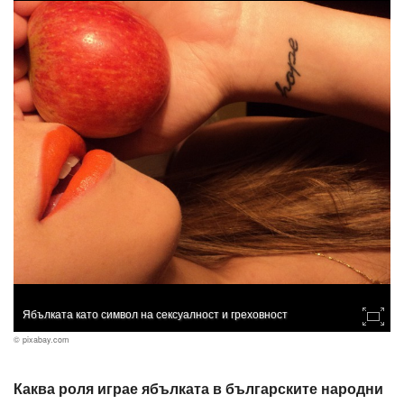
Ябълката като символ на сексуалност и греховност
© pixabay.com
Каква роля играе ябълката в българските народни