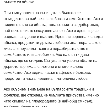
ръцете си ябълка.
При тълкуването на сънищата, ябълката се
отъждествява най-вече с любовта и семейството. Ако я
видиш в съня си ябълка, това се смята за добър знак,
най-вече в чисто сексуален аспект. Ако я ядеш, ще се
радваш на здраве и щастие. Ядеш ли червена и сладка
ябълка, предстои ти дръзка любовна авантюра, а ако е
кисела и неузряла - кавги и неразбирателство в
семейството или с любимия. Ако на сън ти дават
ябълки, ще се сгодиш. Сънуваш ли узрели ябълки на
дървото, ще имаш сплотено и многочислено
семейство. Ако видиш насън цъфнало ябълково,
предстои ти чиста, невинна, платонична любов.
Ако обърнем внимание на българските традиции и
фолклор, ще открием, че ябълката присъства именно
като символ на плодородието (в най-общ смисъл),