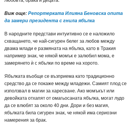
любовта, брака и децата.
Виж още:
Репортерката Илияна Беновска опита
да замери президента с гнила ябълка
В народните представи интуитивно се е наложило
схващането, че най-сигурен белег за любов между
двама млади е размяната на ябълка, като в Тракия
например знак, че някой момък е залюбил мома, е
замерянето ѝ с ябълки по време на хорото.
Ябълката въобще се възприема като традиционно
средство да се покаже между младежи. Самият плод се
използвал в магии за харесване. Ако момъкът или
девойката отхапят от омагьосаната ябълка, могат лудо
да се влюбят за около 40 дни. Дори и без магия,
ябълката била сигурен знак, че някой има сериозни
намерения за брак.