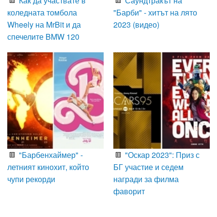
Как да участвате в
Саундтракът на
коледната томбола
"Барби" - хитът на лято
Wheely на MrBit и да
2023 (видео)
спечелите BMW 120
"Барбенхаймер" -
"Оскар 2023": Приз с
летният кинохит, който
БГ участие и седем
чупи рекорди
награди за филма
фаворит