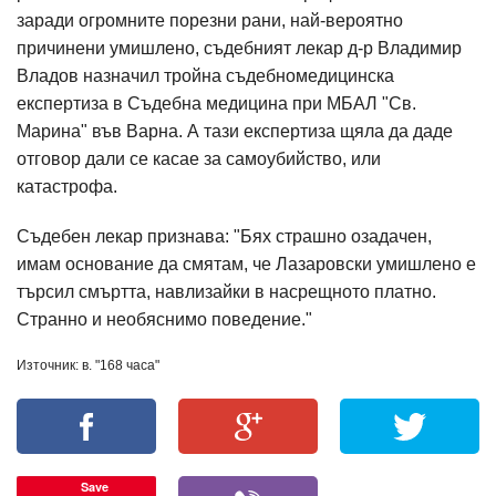
заради огромните порезни рани, най-вероятно
причинени умишлено, съдебният лекар д-р Владимир
Владов назначил тройна съдебномедицинска
експертиза в Съдебна медицина при МБАЛ "Св.
Марина" във Варна. А тази експертиза щяла да даде
отговор дали се касае за самоубийство, или
катастрофа.
Съдебен лекар признава: "Бях страшно озадачен,
имам основание да смятам, че Лазаровски умишлено е
търсил смъртта, навлизайки в насрещното платно.
Странно и необяснимо поведение."
Източник: в. "168 часа"
Save