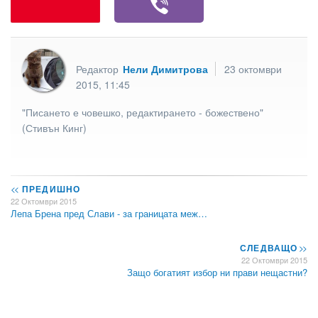
Редактор
Нели Димитрова
23 октомври
2015, 11:45
"Писането е човешко, редактирането - божествено"
(Стивън Кинг)
<<
ПРЕДИШНО
22 Октомври 2015
Лепа Брена пред Слави - за границата меж…
СЛЕДВАЩО
>>
22 Октомври 2015
Защо богатият избор ни прави нещастни?