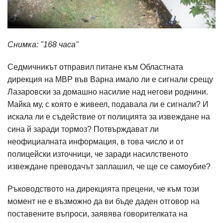
Снимка: "168 часа"
Седмичникът отправил питане към Областната
дирекция на МВР във Варна имало ли е сигнали срещу
Лазаровски за домашно насилие над негови роднини.
Майка му, с която е живеел, подавала ли е сигнали? И
искала ли е съдействие от полицията за извеждане на
сина й заради тормоз? Потвърждават ли
неофициалната информация, в това число и от
полицейски източници, че заради насилственото
извеждане преводачът заплашил, че ще се самоубие?
Ръководството на дирекцията прецени, че към този
момент не е възможно да ви бъде даден отговор на
поставените въпроси, заявява говорителката на