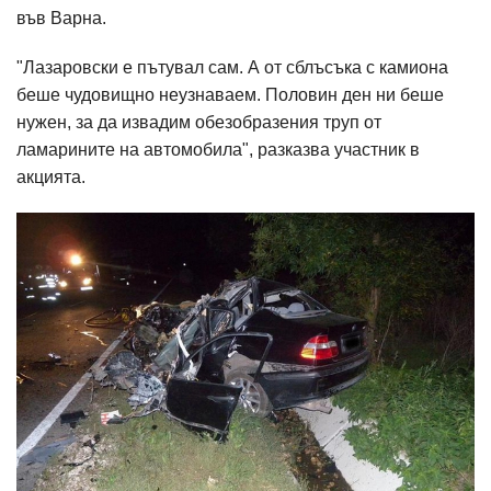
във Варна.
"Лазаровски е пътувал сам. А от сблъсъка с камиона
беше чудовищно неузнаваем. Половин ден ни беше
нужен, за да извадим обезобразения труп от
ламарините на автомобила", разказва участник в
акцията.