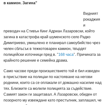
в камион. Загина"
Видният
рокаджия
и
преводач на Стивън Кинг Адриан Лазаровски, който
загина в катастрофа край шуменското село Радко
Димитриево, умишлено е планирал самоубийство чрез
челен сблъсък в тежкотоварен камион, твърдят
полицейски източници пред в. "
168 часа
". Причината за
крайното решение е семейна драма.
Само часове преди произшествието той е бил изведен
в присъствие на полицаи по настояване на негови
роднини, които са се оплакали от домашно насилие над
тях. Близките са молили полицията за съдействие.
Самият закон ги защитавал. А Лазаровски, обиден от
позорното му извеждане като престъпник, заплашил, че