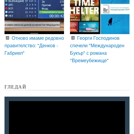
Отново имаме редовно
Георги Господинов
правителство: "Денков -
спечели "Международен
Габриел"
Букър" с романа
"Времеубежище"
ГЛЕДАЙ