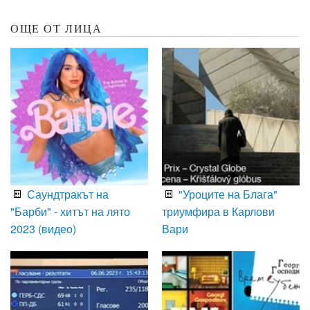
ОЩЕ ОТ ЛИЦА
Саундтракът на
"Уроците на Блага"
"Барби" - хитът на лято
триумфира в Карлови
2023 (видео)
Вари