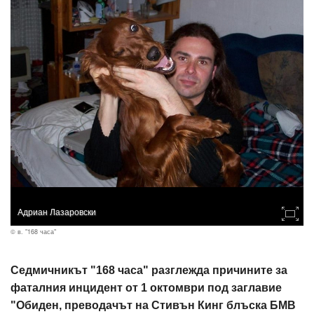
Адриан Лазаровски
© в. "168 часа"
Седмичникът "168 часа" разглежда причините за
фаталния инцидент от 1 октомври под заглавие
"Обиден, преводачът на Стивън Кинг блъска БМВ