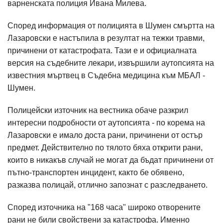
варненската полиция Ивана Милева.
Според информация от полицията в Шумен смъртта на
Лазаровски е настъпила в резултат на тежки травми,
причинени от катастрофата. Тази е и официалната
версия на съдебните лекари, извършили аутопсията на
известния мъртвец в Съдебна медицина към МБАЛ -
Шумен.
Полицейски източник на вестника обаче разкрил
интересни подробности от аутопсията - по корема на
Лазаровски е имало доста рани, причинени от остър
предмет. Действително по тялото бяха открити рани,
които в никакъв случай не могат да бъдат причинени от
пътно-транспортен инцидент, както бе обявено,
разказва полицай, отлично запознат с разследването.
Според източника на "168 часа" широко отворените
рани не били свойствени за катастрофа. Именно