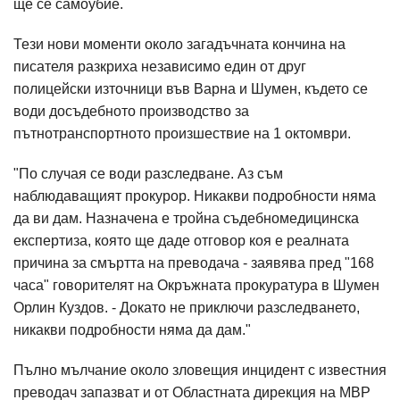
ще се самоубие.
Тези нови моменти около загадъчната кончина на
писателя разкриха независимо един от друг
полицейски източници във Варна и Шумен, където се
води досъдебното производство за
пътнотранспортното произшествие на 1 октомври.
"По случая се води разследване. Аз съм
наблюдаващият прокурор. Никакви подробности няма
да ви дам. Назначена е тройна съдебномедицинска
експертиза, която ще даде отговор коя е реалната
причина за смъртта на преводача - заявява пред "168
часа" говорителят на Окръжната прокуратура в Шумен
Орлин Куздов. - Докато не приключи разследването,
никакви подробности няма да дам."
Пълно мълчание около зловещия инцидент с известния
преводач запазват и от Областната дирекция на МВР