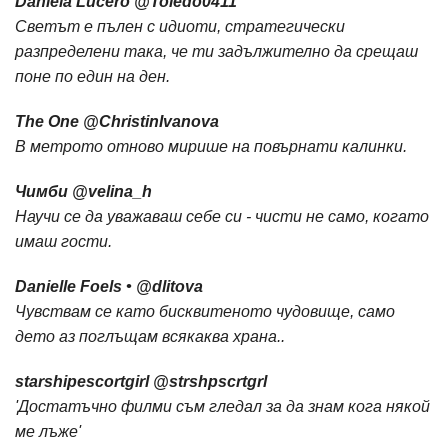
Daniela Lucero ‏@Toledo0411
Светът е пълен с идиоти, стратегически
разпределени така, че ти задължително да срещаш
поне по един на ден.
The One ‏@ChristinIvanova
В метрото отново мирише на повърнати калинки.
Чимби ‏@velina_h
Научи се да уважаваш себе си - чисти не само, когато
имаш гости.
Danielle Foels • ‏@dlitova
Чувствам се като бисквитеното чудовище, само
дето аз поглъщам всякаква храна..
starshipescortgirl ‏@strshpscrtgrl
'Достатъчно филми съм гледал за да знам кога някой
ме лъже'