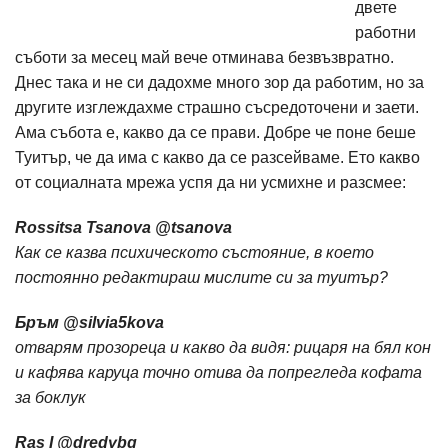
двете
работни
съботи за месец май вече отминава безвъзвратно.
Днес така и не си дадохме много зор да работим, но за
другите изглеждахме страшно съсредоточени и заети.
Ама събота е, какво да се прави. Добре че поне беше
Туитър, че да има с какво да се разсейваме. Ето какво
от социалната мрежа успя да ни усмихне и разсмее:
Rossitsa Tsanova ‏@tsanova
Как се казва психическото състояние, в което
постоянно редактираш мислите си за туитър?
Бръм ‏@silvia5kova
отварям прозореца и какво да видя: рицаря на бял кон
и кафява каруца точно отива да попрегледа кофата
за боклук
Ras I ‏@dredybg