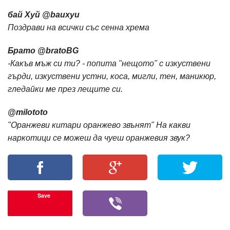
бай Хуй ‏@bauxyu
Поздрави на всички със сенна хрема
Брато ‏@bratoBG
-Какъв мъж си ти? - попита "нещото" с изкуствени
гърди, изкуствени устни, коса, мигли, тен, маникюр,
гледайки ме през лещите си.
‏@milototo
"Оранжеви китари оранжево звънят" На какви
наркотици се можеш да чуеш оранжевия звук?
Save