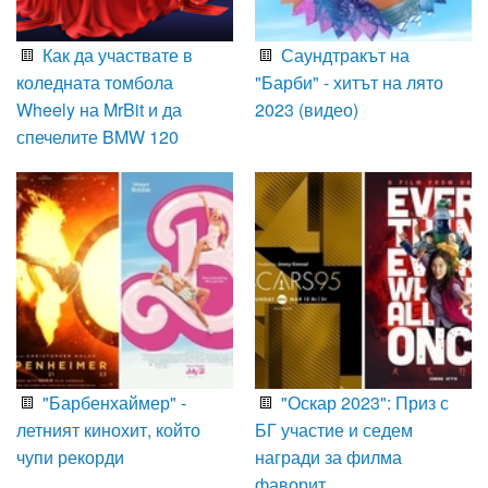
Как да участвате в
Саундтракът на
коледната томбола
"Барби" - хитът на лято
Wheely на MrBit и да
2023 (видео)
спечелите BMW 120
"Барбенхаймер" -
"Оскар 2023": Приз с
летният кинохит, който
БГ участие и седем
чупи рекорди
награди за филма
фаворит