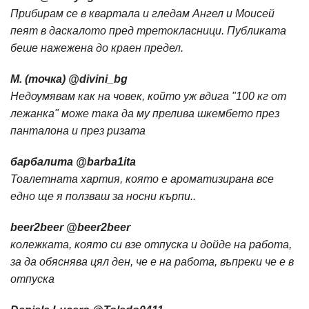
Прибирам се в квартала и гледам Ангел и Моисей
пеят в даскалото пред третокласници. Публиката
беше нажежена до краен предел.
М. (точка) ‏@divini_bg
Недоумявам как на човек, който уж вдига "100 кг от
лежанка" може така да му прелива шкембето през
панталона и през ризата
барбалита ‏@barba1ita
Тоалетната хартия, която е ароматизирана все
едно ще я ползваш за носни кърпи..
beer2beer ‏@beer2beer
колежката, която си взе отпуска и дойде на работа,
за да обяснява цял ден, че е на работа, въпреки че е в
отпуска