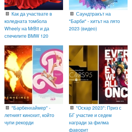
Как да участвате в
Саундтракът на
коледната томбола
"Барби" - хитът на лято
Wheely на MrBit и да
2023 (видео)
спечелите BMW 120
"Барбенхаймер" -
"Оскар 2023": Приз с
летният кинохит, който
БГ участие и седем
чупи рекорди
награди за филма
фаворит