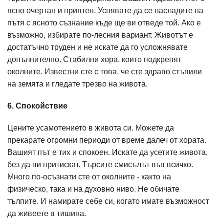
ясно очертан и приятен. Успявате да се насладите на
пътя с ясното съзнание къде ще ви отведе той. Ако е
възможно, избирате по-лесния вариант. Животът е
достатъчно труден и не искате да го усложнявате
допълнително. Стабилни хора, които подкрепят
околните. Известни сте с това, че сте здраво стъпили
на земята и гледате трезво на живота.
6. Спокойствие
Цените усамотението в живота си. Можете да
прекарате огромни периоди от време далеч от хората.
Вашият път е тих и спокоен. Искате да усетите живота,
без да ви притискат. Търсите смисълът във всичко.
Много по-осъзнати сте от околните - както на
физическо, така и на духовно ниво. Не обичате
тълпите. И намирате себе си, когато имате възможност
да живеете в тишина.