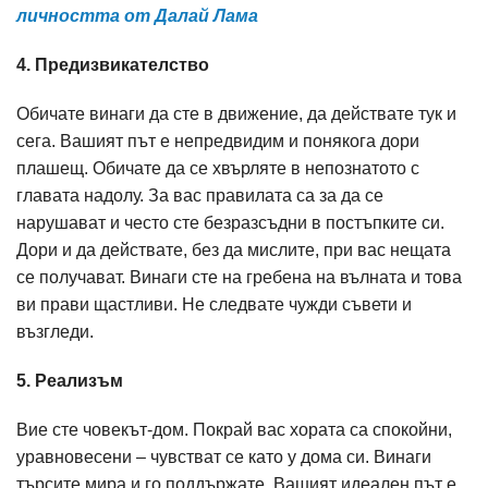
личността от Далай Лама
4. Предизвикателство
Обичате винаги да сте в движение, да действате тук и
сега. Вашият път е непредвидим и понякога дори
плашещ. Обичате да се хвърляте в непознатото с
главата надолу. За вас правилата са за да се
нарушават и често сте безразсъдни в постъпките си.
Дори и да действате, без да мислите, при вас нещата
се получават. Винаги сте на гребена на вълната и това
ви прави щастливи. Не следвате чужди съвети и
възгледи.
5. Реализъм
Вие сте човекът-дом. Покрай вас хората са спокойни,
уравновесени – чувстват се като у дома си. Винаги
търсите мира и го поддържате. Вашият идеален път е