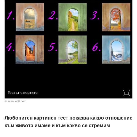
Тестът с портите
© avenue86.com
Любопитен картинен тест показва какво отношение
към живота имаме и към какво се стремим