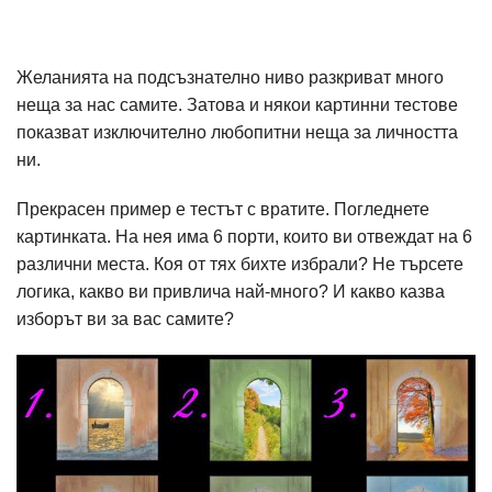
Желанията на подсъзнателно ниво разкриват много
неща за нас самите. Затова и някои картинни тестове
показват изключително любопитни неща за личността
ни.
Прекрасен пример е тестът с вратите. Погледнете
картинката. На нея има 6 порти, които ви отвеждат на 6
различни места. Коя от тях бихте избрали? Не търсете
логика, какво ви привлича най-много? И какво казва
изборът ви за вас самите?