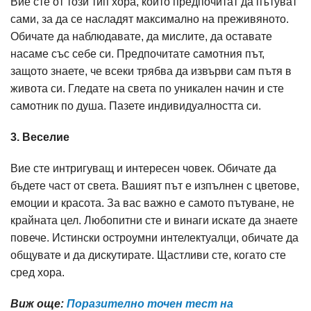
Вие сте от този тип хора, които предпочитат да пътуват
сами, за да се насладят максимално на преживяното.
Обичате да наблюдавате, да мислите, да оставате
насаме със себе си. Предпочитате самотния път,
защото знаете, че всеки трябва да извърви сам пътя в
живота си. Гледате на света по уникален начин и сте
самотник по душа. Пазете индивидуалността си.
3. Веселие
Вие сте интригуващ и интересен човек. Обичате да
бъдете част от света. Вашият път е изпълнен с цветове,
емоции и красота. За вас важно е самото пътуване, не
крайната цел. Любопитни сте и винаги искате да знаете
повече. Истински остроумни интелектуалци, обичате да
общувате и да дискутирате. Щастливи сте, когато сте
сред хора.
Виж още:
Поразително точен тест на