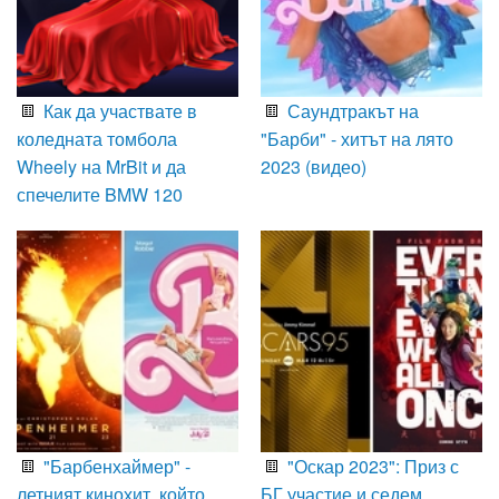
Как да участвате в
Саундтракът на
коледната томбола
"Барби" - хитът на лято
Wheely на MrBit и да
2023 (видео)
спечелите BMW 120
"Барбенхаймер" -
"Оскар 2023": Приз с
летният кинохит, който
БГ участие и седем