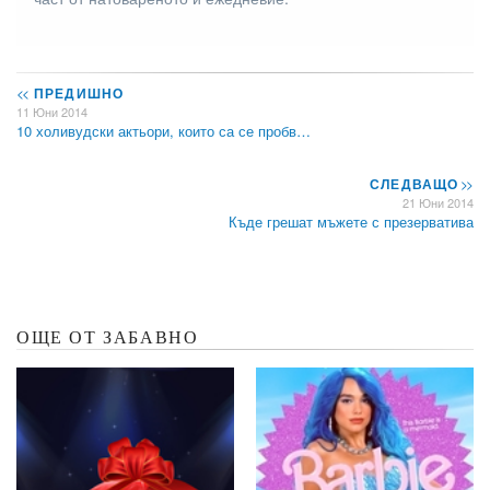
<<
ПРЕДИШНО
11 Юни 2014
10 холивудски актьори, които са се пробв…
СЛЕДВАЩО
>>
21 Юни 2014
Къде грешат мъжете с презерватива
ОЩЕ ОТ ЗАБАВНО