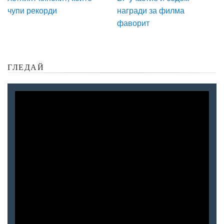
чупи рекорди
награди за филма
фаворит
ГЛЕДАЙ