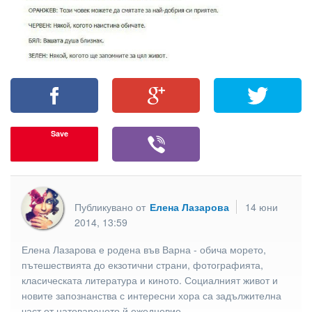
Save
Публикувано от
Елена Лазарова
14 юни
2014, 13:59
Елена Лазарова е родена във Варна - обича морето,
пътешествията до екзотични страни, фотографията,
класическата литература и киното. Социалният живот и
новите запознанства с интересни хора са задължителна
част от натовареното й ежедневие.