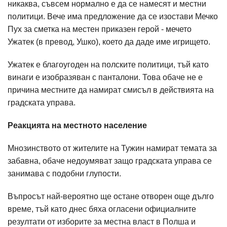
никаква, съвсем нормално е да се намесят и местни
политици. Вече има предложение да се изостави Мечко
Пух за сметка на местен приказен герой - мечето
Ужатек (в превод, Ушко), което да даде име игрището.
Ужатек е благоугоден на полските политици, тъй като
винаги е изобразяван с панталони. Това обаче не е
причина местните да намират смисъл в действията на
градската управа.
Реакцията на местното население
Мнозинството от жителите на Тужин намират темата за
забавна, обаче недоумяват защо градската управа се
занимава с подобни глупости.
Въпросът най-вероятно ще остане отворен още дълго
време, тъй като днес бяха огласени официалните
резултати от изборите за местна власт в Полша и