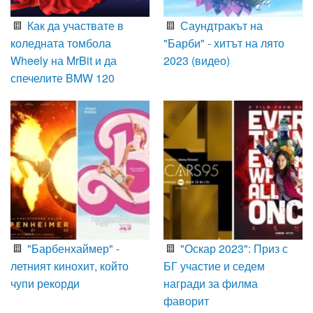
Как да участвате в
Саундтракът на
коледната томбола
"Барби" - хитът на лято
Wheely на MrBit и да
2023 (видео)
спечелите BMW 120
"Барбенхаймер" -
"Оскар 2023": Приз с
летният кинохит, който
БГ участие и седем
чупи рекорди
награди за филма
фаворит