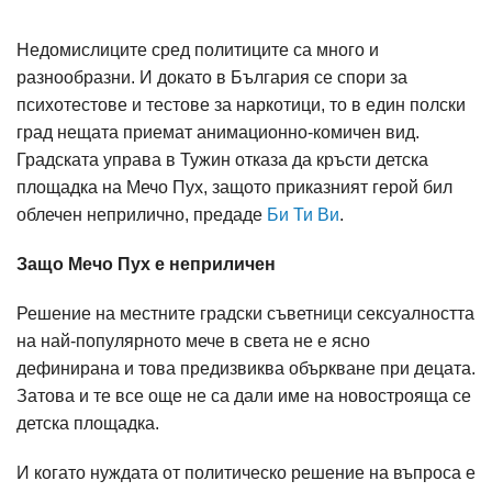
Недомислиците сред политиците са много и
разнообразни. И докато в България се спори за
психотестове и тестове за наркотици, то в един полски
град нещата приемат анимационно-комичен вид.
Градската управа в Тужин отказа да кръсти детска
площадка на Мечо Пух, защото приказният герой бил
облечен неприлично, предаде
Би Ти Ви
.
Защо Мечо Пух е неприличен
Решение на местните градски съветници сексуалността
на най-популярното мече в света не е ясно
дефинирана и това предизвиква объркване при децата.
Затова и те все още не са дали име на новострояща се
детска площадка.
И когато нуждата от политическо решение на въпроса е