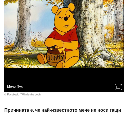
Мечо Пух
© Facebook / Winnie the pooh
Причината е, че най-известното мече не носи гащи