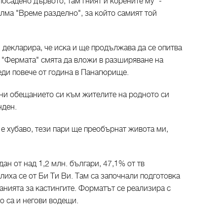
посадено дървото, там гният и корените му" -
лма "Време разделно", за който самият той
 декларира, че иска и ще продължава да се опитва
т "Фермата" смята да вложи в разширяване на
еди повече от година в Панагюрище.
ни обещанието си към жителите на родното си
нден.
е хубаво, тези пари ще преобърнат живота ми,
ан от над 1,2 млн. българи, 47,1% от тв
лиха се от Би Ти Ви. Там са започнали подготовка
ванията за кастингите. Форматът се реализира с
о са и негови водещи.