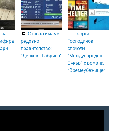
 на
Отново имаме
Георги
умфира
редовно
Господинов
Вари
правителство:
спечели
"Денков - Габриел"
"Международен
Букър" с романа
"Времеубежище"