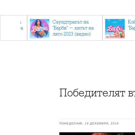
лев върна
Саундтракът на
Ко
ен мандата
"Барби" - хитът на
"Ба
ължаваме
лято 2023 (видео)
"
Победителят въ
ПОНЕДЕЛНИК, 19 ДЕКЕМВРИ, 2016