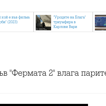
й кой е във филма
"Уроците на Блага"
рби" (2023)
триумфира в
Карлови Вари
в "Фермата 2" влага парит