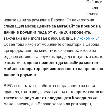
От 1 юли
в сила
влизат
новите цени за роуминг в Европа. От началото на
следващия месец
цените за мегабайт за пренос на
данни в роуминг пада от 45 на 20 евроцента,
таксувани на използван килобайт, пише
Икономик.бг
.
Освен това някои от мобилните оператори в Европа
ще предоставят на клиентите си опция за избор на
отделен договор за роуминг, преди да пътуват, а когато
е възможно,
ще ви позволят да се избира местен
мобилен оператор при използването на пренос на
данни в роуминг.
В ЕС също така се работи за създаването на нови
правила, които ще доведат до пълното
премахване на
таксите за роуминг от следващата Коледа
, за да
може навсякъде в Европа хората да разговарят,