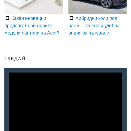
Какви иновации
Хибридни коли под
предлагат най-новите
наем – зелена и удобна
модели лаптопи на Acer?
опция за пътуване
ГЛЕДАЙ