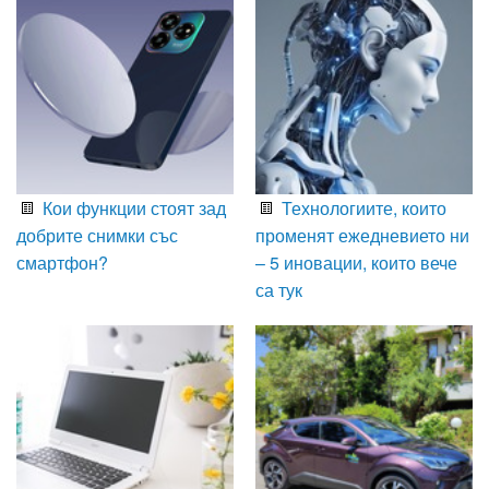
Кои функции стоят зад
Технологиите, които
добрите снимки със
променят ежедневието ни
смартфон?
– 5 иновации, които вече
са тук