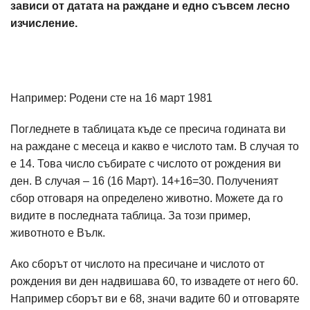
зависи от датата на раждане и едно съвсем лесно
изчисление.
Например: Родени сте на 16 март 1981
Погледнете в таблицата къде се пресича годината ви
на раждане с месеца и какво е числото там. В случая то
е 14. Това число събирате с числото от рождения ви
ден. В случая – 16 (16 Март). 14+16=30. Полученият
сбор отговаря на определено животно. Можете да го
видите в последната таблица. За този пример,
животното е Вълк.
Ако сборът от числото на пресичане и числото от
рождения ви ден надвишава 60, то извадете от него 60.
Например сборът ви е 68, значи вадите 60 и отговаряте