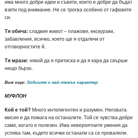
има много добри идеи и съвети, които е добре да бъдат
взети под внимание. Не се трогва особено от гафовете
си.
Тя обича:
сладкия живот – плажове, екскурзии,
забавления, всичко, което ще я отдалечи от
отговорностите й.
Тя мрази:
някой да я притиска и да я кара да свърши
нещо бързо.
Виж още:
Зодиите с най-тежък характер
МУФЛОН
Кой е той?
Много интелигентен и разумен. Неговата
мисия е да помага на останалите. Той се чувства добре
само, когато е полезен. Има невероятните умения да
успява там, където всички останали са се провалили.