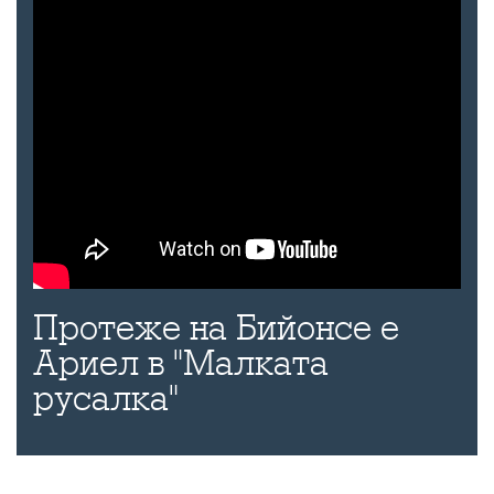
Протеже на Бийонсе е
Ариел в "Малката
русалка"