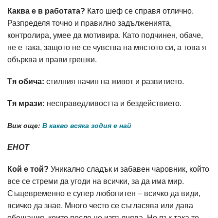
Каква е в работата?
Като шеф се справя отлично.
Разпределя точно и правилно задълженията,
контролира, умее да мотивира. Като подчинен, обаче,
не е така, защото не се чувства на мястото си, а това я
обърква и прави грешки.
Тя обича:
стилния начин на живот и развитието.
Тя мрази:
несправедливостта и бездействието.
Виж още:
В какво всяка зодия е най
ЕНОТ
Кой е той?
Уникално сладък и забавен чаровник, който
все се стреми да угоди на всички, за да има мир.
Същевременно е супер любопитен – всичко да види,
всичко да знае. Много често се съгласява или дава
обещания, които после не изпълнява. Но пък така те