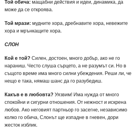
Той обича:
мащабни действия и идеи, динамика, да
може да се откроява.
Той мрази:
мудните хора, дребнавите хора, невежите
хора и мрънкащите хора.
СЛОН
Кой е той?
Силен, достоен, много добър, ако не го
нараниш. Често слуша сърцето, а не разумът си. Но в
същото време има много силни убеждения. Реши ли, че
нещо е така, нямаш шанс да го разубедиш.
Какъв е в любовта?
Уязвим! Има нужда от много
спокойни и сигурни отношения. От нежност и искрена
любов. Ако неговият партньор го засегне, независимо
колко го обича, Слонът ще изпадне в гневен, дори
жесток изблик.