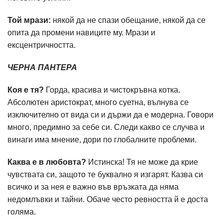
Той мрази:
някой да не спази обещание, някой да се
опита да промени навиците му. Мрази и
ексцентричността.
ЧЕРНА ПАНТЕРА
Коя е тя?
Горда, красива и чистокръвна котка.
Абсолютен аристократ, много суетна, вълнува се
изключително от вида си и държи да е модерна. Говори
много, предимно за себе си. Следи какво се случва и
винаги има мнение, дори по глобалните проблеми.
Каква е в любовта?
Истинска! Тя не може да крие
чувствата си, защото те буквално я изгарят. Казва си
всичко и за нея е важно във връзката да няма
недомлъвки и тайни. Обаче често ревността й е доста
голяма.