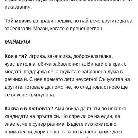
изказвания.
Той мрази:
да прави грешки, но най-вече другите да са
забелязали. Мрази, когато е пренебрегван.
МАЙМУНА
Коя е тя?
Игрива, закачлива, доброжелателна,
чувствителна, обича забавленията. Винаги е в крак с
модата, поддържа се, а скуката е забранена дума в
речника й. С нея времето лети неусетно! Съчувства на
другите, готова е да помогне, но след това отново ще
се впусне към купона.
Каква е в любовта?
Ами обича да върти по няколко
кандидати на пръста си. Но спре ли се на един, да
знаете, че е супер ранима! Бъдете изключително
внимателни, дори нещо, казано на шега, може да я