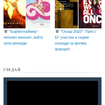
"Барбенхаймер" -
"Оскар 2023": Приз с
летният кинохит, който
БГ участие и седем
чупи рекорди
награди за филма
фаворит
ГЛЕДАЙ