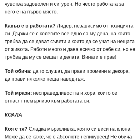
чувства задоволен и сигурен. Но често работата за
него е на първо място.
Какъв е в работата?
Лидер, независимо от позицията
си. Държи се с колегите все едно са му деца, на които
трябва да се дават съвети и които да се учат на нещата
от живота. Работи много и дава всичко от себе си, но не
трябва да му се мешат в делата. Винаги е прав!
Той обича:
да го слушат, да прави промени в декора,
да прави няколко неща наведнъж.
Той мрази:
несправедливостта и хора, които се
отнасят немърливо към работата си.
КОАЛА
Коя е тя?
Сладка мързеливка, която си виси на клона.
Може да се каже, че е абсолютен епикуреец! Не обича