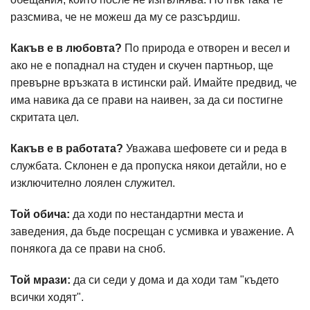
разсмива, че не можеш да му се разсърдиш.
Какъв е в любовта?
По природа е отворен и весел и
ако не е попаднал на студен и скучен партньор, ще
превърне връзката в истински рай. Имайте предвид, че
има навика да се прави на наивен, за да си постигне
скритата цел.
Какъв е в работата?
Уважава шефовете си и реда в
службата. Склонен е да пропуска някои детайли, но е
изключително лоялен служител.
Той обича:
да ходи по нестандартни места и
заведения, да бъде посрещан с усмивка и уважение. А
понякога да се прави на сноб.
Той мрази:
да си седи у дома и да ходи там "където
всички ходят".