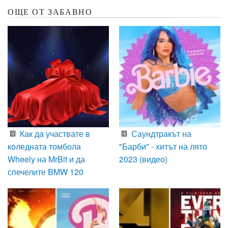
ОЩЕ ОТ ЗАБАВНО
Как да участвате в
Саундтракът на
коледната томбола
"Барби" - хитът на лято
Wheely на MrBit и да
2023 (видео)
спечелите BMW 120