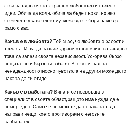
стои на едно място, страшно любопитен и пълен с
идеи. Обича да води, обича да бъде първи, но ако
спечелите уважението му, може да се бори рамо до
рамо с вас.
Какъв е в любовта?
Той знае, че любовта е радост и
тревога. Иска да развие здрави отношения, но заедно с
това да запази своята независимост. Ускорява бързо
нещата, но и бързо ги забавя. Всеки сигнал на
ненадеждност относно чувствата на другия може да го
накара да си отиде.
Какъв е в работата?
Винаги се превръща в
специалист в своята област, защото има нужда да е
номер едно. Само че не можете да го накарате да
направи нещо, което противоречи с неговите
разбирания.