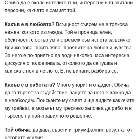
Обича да е около интелигентни, интересни и възпитани
персони, какъвто е самият той.
Какъв е в любовта?
Всъщност съвсем не е толкова
нежен, колкото изглежда. Той е проницателен,
обективен, с остър ум и стремеж към яснота за всичко.
Всичко това "притъпява" проявите на любов и чувства.
За него е по-приятно да води няколко часа интересна
дискусия с половинката, отколкото да се гушка и
мляска с нея в леглото. Е, не винаги, разбира се.
Какъв е в работата?
Много упорит и отдаден. Обича
да го търсят за съдействие, защото за него е важно да
е необходим. Поискайте му съвет и ще видите как очите
му грейват, а мозъкът му трескаво започва да работи в
търсене на най-правилното решение.
Той обича:
да дава съвети и триумфалния резултат от
неговите усилия.