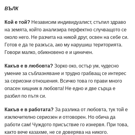
ВЪЛК
Кой е той?
Независим индивидуалист, стъпил здраво
на земята, който анализира перфектно случващото се
около него. Не разчита на никой друг, освен на себе си.
Готов е да те разкъса, ако му нарушиш територията.
Говори малко, обикновено е и циничен.
Какъв е в любовта?
Зорко око, остър ум, чудесно
умение за съблазняване и трудно грабващ се интерес
за сериозни отношения. Всичко това го прави много
опасен хищник в любовта! Не едно и две сърца е
разбил по пътя си.
Какъв е в работата?
За разлика от любовта, тук той е
изключително сериозен и отговорен. Но обича да
работи сам! Чуждото присъствие го изнервя. При това,
както вече казахме, не се доверява на никого.