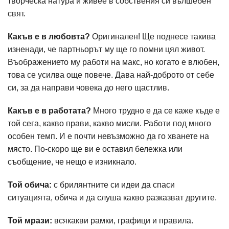
творческа натура и живее в собствения си вълшебен
свят.
Какъв е в любовта?
Оригинален! Ще поднесе такива
изненади, че партньорът му ще го помни цял живот.
Въображението му работи на макс, но когато е влюбен,
това се усилва още повече. Дава най-доброто от себе
си, за да направи човека до него щастлив.
Какъв е в работата?
Много трудно е да се каже къде е
той сега, какво прави, какво мисли. Работи под много
особен темп. И е почти невъзможно да го хванете на
място. По-скоро ще ви е оставил бележка или
съобщение, че нещо е изникнало.
Той обича:
с брилянтните си идеи да спаси
ситуацията, обича и да слуша какво разказват другите.
Той мрази:
всякакви рамки, графици и правила.