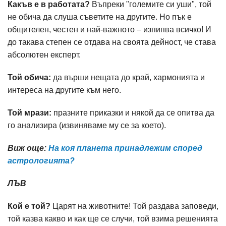
Какъв е в работата?
Въпреки "големите си уши", той
не обича да слуша съветите на другите. Но пък е
общителен, честен и най-важното – изпипва всичко! И
до такава степен се отдава на своята дейност, че става
абсолютен експерт.
Той обича:
да върши нещата до край, хармонията и
интереса на другите към него.
Той мрази:
празните приказки и някой да се опитва да
го анализира (извиняваме му се за което).
Виж още:
На коя планета принадлежим според
астрологията?
ЛЪВ
Кой е той?
Царят на животните! Той раздава заповеди,
той казва какво и как ще се случи, той взима решенията