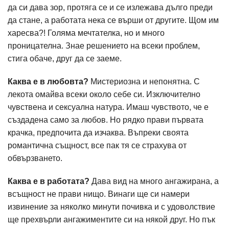
да си дава зор, протяга се и се излежава дълго преди
да стане, а работата нека се върши от другите. Щом им
харесва?! Голяма мечтателка, но и много
проницателна. Знае решението на всеки проблем,
стига обаче, друг да се заеме.
Каква е в любовта?
Мистериозна и непонятна. С
лекота омайва всеки около себе си. Изключително
чувствена и сексуална натура. Имаш чувството, че е
създадена само за любов. Но рядко прави първата
крачка, предпочита да изчаква. Въпреки своята
романтична същност, все пак тя се страхува от
обвързването.
Каква е в работата?
Дава вид на много ангажирана, а
всъщност не прави нищо. Винаги ще си намери
извинение за няколко минути почивка и с удоволствие
ще прехвърли ангажиментите си на някой друг. Но пък