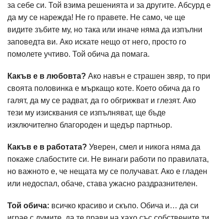
за себе си. Той взима решенията и за другите. Абсурд е
да му се нарежда! Не го правете. Не само, че ще
видите зъбите му, но така или иначе няма да изпълни
заповедта ви. Ако искате нещо от него, просто го
помолете учтиво. Той обича да помага.
Какъв е в любовта?
Ако навън е страшен звяр, то при
своята половинка е мъркащо коте. Което обича да го
галят, да му се радват, да го обгрижват и глезят. Ако
тези му изисквания се изпълняват, ще бъде
изключително благороден и щедър партньор.
Какъв е в работата?
Уверен, смел и никога няма да
покаже слабостите си. Не винаги работи по правилата,
но важното е, че нещата му се получават. Ако е гладен
или недоспал, обаче, става ужасно раздразнителен.
Той обича:
всичко красиво и скъпо. Обича и… да си
играе с думите, да те прави на хахо със собствените ти