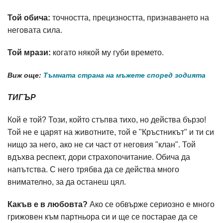
Той обича:
точността, прецизността, признаването на
неговата сила.
Той мрази:
когато някой му губи времето.
Виж още:
Тъмната страна на мъжете според зодията
ТИГЪР
Кой е той? Този, който стъпва тихо, но действа бързо!
Той не е царят на животните, той е "Кръстникът" и ти си
нищо за него, ако не си част от неговия "клан". Той
вдъхва респект, дори страхопочитание. Обича да
напътства. С него трябва да се действа много
внимателно, за да останеш цял.
Какъв е в любовта?
Ако се обвърже сериозно е много
грижовен към партньора си и ще се постарае да се