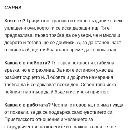
СЪРНА
Коя е тя?
Грациозно, красиво и нежно създание с леко
уплашени очи, което ти се иска да защитиш. Тя е
предпазлива, първо трябва да се увери, че и мислиш
доброто и тогава ще се доближи. А, за да станеш част
от живота й, ще трябва дълго време да се доказваш.
Каква е в любовта?
Тя търси нежност и стабилна
връзка, но е страхлива. За нея е истински ужас да
разбият сърцето й. Любовта и добрите намерения
трябва да й се доказват всеки ден. Освен това иска
нейният партньор да й бъде и истински приятел.
Каква е в работата?
Честна, отговорна, но има нужда
от похвали, за да се поддържа самочувствието си.
Приятелското отношение и желанието за
сътрудничество на колегите й е важно за нея. Тя не