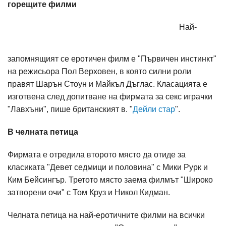
горещите филми
Най-
запомнящият се еротичен филм е "Първичен инстинкт"
на режисьора Пол Верховен, в която силни роли
правят Шарън Стоун и Майкъл Дъглас. Класацията е
изготвена след допитване на фирмата за секс играчки
"Лавхъни", пише британският в. "
Дейли стар
".
В челната петица
Фирмата е отредила второто място да отиде за
класиката "Девет седмици и половина" с Мики Рурк и
Ким Бейсингър. Третото място заема филмът "Широко
затворени очи" с Том Круз и Никол Кидман.
Челната петица на най-еротичните филми на всички