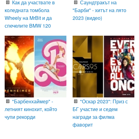
Как да участвате в
Саундтракът на
коледната томбола
"Барби" - хитът на лято
Wheely на MrBit и да
2023 (видео)
спечелите BMW 120
"Барбенхаймер" -
"Оскар 2023": Приз с
летният кинохит, който
БГ участие и седем
чупи рекорди
награди за филма
фаворит