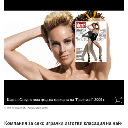
Шарън Стоун с гола гръд на корицата на "Пари мач", 2009 г.
© Alix Malka/H&K (ParisMatch.com)
Компания за секс играчки изготви класация на най-