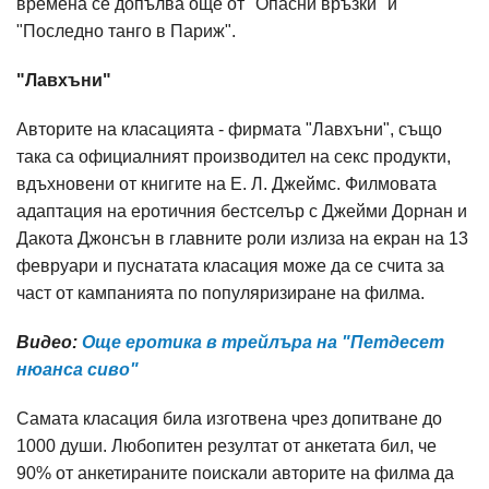
времена се допълва още от "Опасни връзки" и
"Последно танго в Париж".
"Лавхъни"
Авторите на класацията - фирмата "Лавхъни", също
така са официалният производител на секс продукти,
вдъхновени от книгите на Е. Л. Джеймс. Филмовата
адаптация на еротичния бестселър с Джейми Дорнан и
Дакота Джонсън в главните роли излиза на екран на 13
февруари и пуснатата класация може да се счита за
част от кампанията по популяризиране на филма.
Видео:
Още еротика в трейлъра на "Петдесет
нюанса сиво"
Самата класация била изготвена чрез допитване до
1000 души. Любопитен резултат от анкетата бил, че
90% от анкетираните поискали авторите на филма да