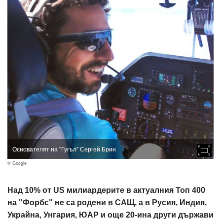
Основателят на "Гугъл" Сергей Брин
© Google
Над 10% от US милиардерите в актуалния Топ 400
на "Форбс" не са родени в САЩ, а в Русия, Индия,
Украйна, Унгария, ЮАР и още 20-ина други държави