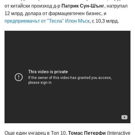
от китайски произход д-р
Патрик Сун-Шънг
, натрупал
12 млрд. долара от фармацевтичен бизнес, и
предприемачът от "Тесла" Илон Мъск
, с 10,3 млрд.
Още един унгарец в Топ 10,
Томас Петерфи
(Interactive