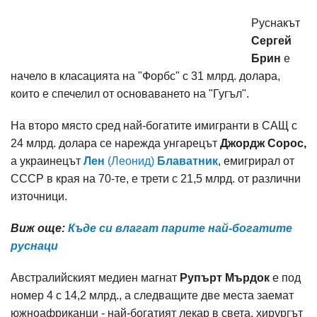
Руснакът
Сергей
Брин
е
начело в класацията на "Форбс" с 31 млрд. долара,
които е спечелил от основаването на "Гугъл".
На второ място сред най-богатите имигранти в САЩ с
24 млрд. долара се нарежда унгарецът
Джордж Сорос,
а украинецът
Лен
(Леонид)
Блаватник
, емигрирал от
СССР в края на 70-те, е трети с 21,5 млрд. от различни
източници.
Виж още:
Къде си влагат парите най-богатите
руснаци
Австралийският медиен магнат
Рупърт Мърдок
е под
номер 4 с 14,2 млрд., а следващите две места заемат
южноафриканци - най-богатият лекар в света, хирургът