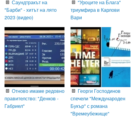
Саундтракът на
"Уроците на Блага"
"Барби" - хитът на лято
триумфира в Карлови
2023 (видео)
Вари
Отново имаме редовно
Георги Господинов
правителство: "Денков -
спечели "Международен
Габриел"
Букър" с романа
"Времеубежище"