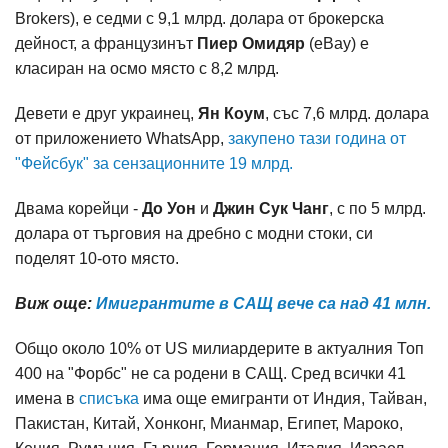
Brokers), е седми с 9,1 млрд. долара от брокерска
дейност, а французинът
Пиер Омидяр
(eBay) е
класиран на осмо място с 8,2 млрд.
Девети е друг украинец,
Ян Коум
, със 7,6 млрд. долара
от приложението WhatsApp,
закупено тази година от
"Фейсбук" за сензационните 19 млрд.
Двама корейци -
До Уон
и
Джин Сук Чанг
, с по 5 млрд.
долара от търговия на дребно с модни стоки, си
поделят 10-ото място.
Виж още:
Имигрантите в САЩ вече са над 41 млн.
Общо около 10% от US милиардерите в актуалния Топ
400 на "Форбс" не са родени в САЩ. Сред всички 41
имена в
списъка
има още емигранти от Индия, Тайван,
Пакистан, Китай, Хонконг, Мианмар, Египет, Мароко,