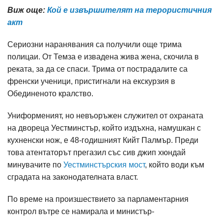
Виж още:
Кой е извършителят на терористичния
акт
Сериозни наранявания са получили още трима
полицаи. От Темза е извадена жива жена, скочила в
реката, за да се спаси. Трима от пострадалите са
френски ученици, пристигнали на екскурзия в
Обединеното кралство.
Униформеният, но невъоръжен служител от охраната
на двореца Уестминстър, който издъхна, намушкан с
кухненски нож, е 48-годишният Кийт Палмър. Преди
това атентаторът прегазил със сив джип хюндай
минувачите по
Уестминстърския мост
, който води към
сградата на законодателната власт.
По време на произшествието за парламентарния
контрол вътре се намирала и министър-