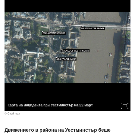
Карта на инцидента при Уестминстър на 22 март
© Скай нюз
Движението в района на Уестминстър беше