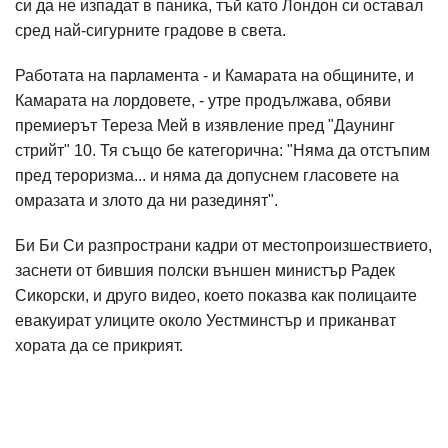
си да не изпадат в паника, тъй като Лондон си оставал
сред най-сигурните градове в света.
Работата на парламента - и Камарата на общините, и
Камарата на лордовете, - утре продължава, обяви
премиерът Тереза Мей в изявление пред "Даунинг
стрийт" 10. Тя също бе категорична: "Няма да отстъпим
пред тероризма... и няма да допуснем гласовете на
омразата и злото да ни разединят".
Би Би Си разпространи кадри от местопроизшествието,
заснети от бившия полски външен министър Радек
Сикорски, и друго видео, което показва как полицаите
евакуират улиците около Уестминстър и приканват
хората да се прикрият.