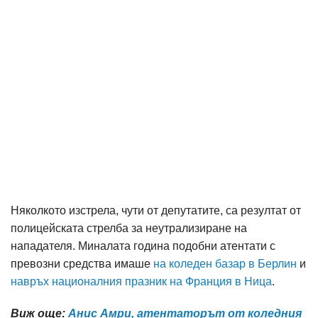
Няколкото изстрела, чути от депутатите, са резултат от
полицейската стрелба за неутрализиране на
нападателя. Миналата година подобни атентати с
превозни средства имаше
на коледен базар в Берлин
и
навръх националния празник на Франция в Ница
.
Виж още:
Анис Амри, атентаторът от коледния