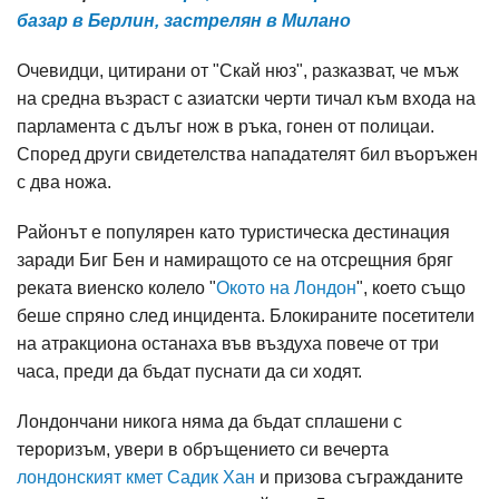
базар в Берлин, застрелян в Милано
Очевидци, цитирани от "Скай нюз", разказват, че мъж
на средна възраст с азиатски черти тичал към входа на
парламента с дълъг нож в ръка, гонен от полицаи.
Според други свидетелства нападателят бил въоръжен
с два ножа.
Районът е популярен като туристическа дестинация
заради Биг Бен и намиращото се на отсрещния бряг
реката виенско колело "
Окото на Лондон
", което също
беше спряно след инцидента. Блокираните посетители
на атракциона останаха във въздуха повече от три
часа, преди да бъдат пуснати да си ходят.
Лондончани никога няма да бъдат сплашени с
тероризъм, увери в обръщението си вечерта
лондонският кмет Садик Хан
и призова съгражданите