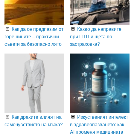
Как да се предпазим от
Какво да направите
горещините – практични
при ПТП и щета по
съвети за безопасно лято
застраховка?
Как дрехите влияят на
Изкуственият интелект
самочувствието на мъжа?
в здравеопазването: как
AI променя медицината