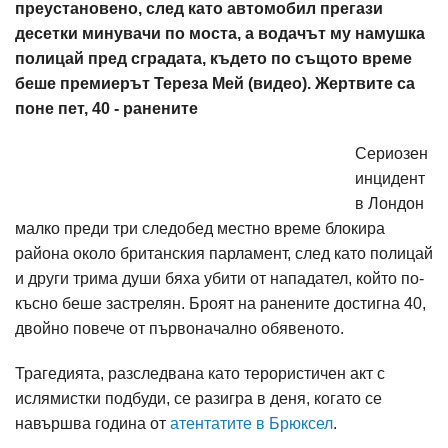
преустановено, след като автомобил прегази
десетки минувачи по моста, а водачът му намушка
полицай пред сградата, където по същото време
беше премиерът Тереза Мей (видео). Жертвите са
поне пет, 40 - ранените
Сериозен
инцидент
в Лондон
малко преди три следобед местно време блокира
района около британския парламент, след като полицай
и други трима души бяха убити от нападател, който по-
късно беше застрелян. Броят на ранените достигна 40,
двойно повече от първоначално обявеното.
Трагедията, разследвана като терористичен акт с
ислямистки подбуди, се разигра в деня, когато се
навършва година от
атентатите в Брюксел
.