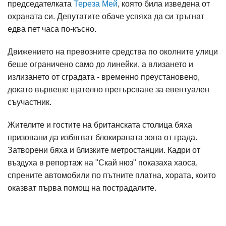
председателката
Тереза Мей
, която била изведена от
охраната си. Депутатите обаче успяха да си тръгнат
едва пет часа по-късно.
Движението на превозните средства по околните улици
беше ограничено само до линейки, а влизането и
излизането от сградата - временно преустановено,
докато вървеше щателно претърсване за евентуален
съучастник.
Жителите и гостите на британската столица бяха
призовани да избягват блокираната зона от града.
Затворени бяха и близките метростанции. Кадри от
въздуха в репортаж на "Скай нюз" показаха хаоса,
спрените автомобили по пътните платна, хората, които
оказват първа помощ на пострадалите.