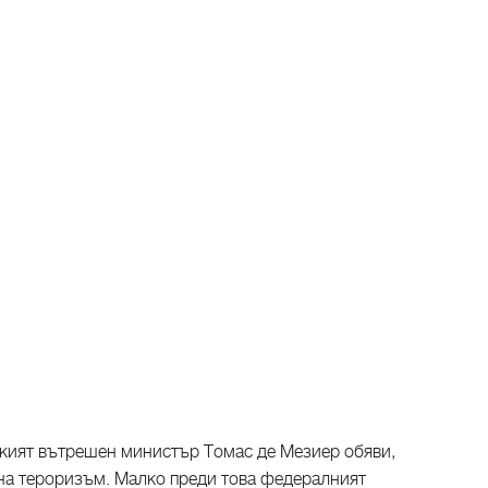
ският вътрешен министър Томас де Мезиер обяви,
 на тероризъм. Малко преди това федералният