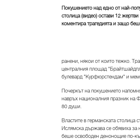
Покушението над едно от най-поп
столица (видео) остави 12 жертви
коментира трагедията и защо бе
ранени, някои от които тежко. Тра
централния площад "Брайтшайдпла
булевард "Курфюрстендам" и мем
Почеркът на покушението напом
навръх националния празник на Ф
80 души.
Властите в германската столица с
Ислямска държава се обявиха за 
беше освободен денонощие по-къс