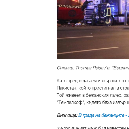
Снимка: Thomas Peise / в. "Берли
Като предполагаем извършител п
Пакистан, който пристигнал в стр
Той живеел в бежанския лагер, р
"Темпелхоф", където бяха извърш
Виж още:
В града на бежанците -
23-годишният мъж бил известен н