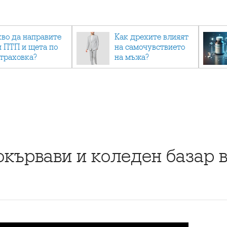
кво да направите
Как дрехите влияят
и ПТП и щета по
на самочувствието
страховка?
на мъжа?
окървави и коледен базар 