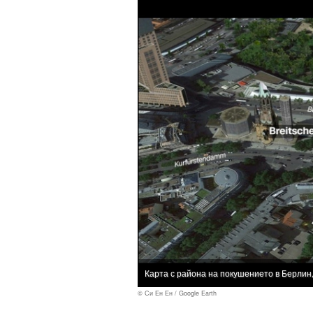
Карта с района на покушението в Берлин,
© Си Ен Ен / Google Earth