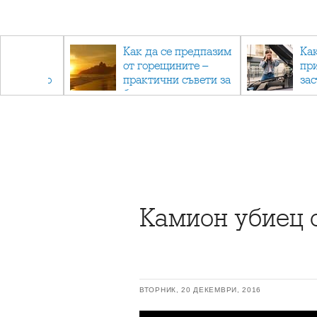
рез
Как да се предпазим
Ка
 - с
от горещините –
пр
ри отново
практични съвети за
за
та
безопасно лято
Камион убиец 
ВТОРНИК, 20 ДЕКЕМВРИ, 2016