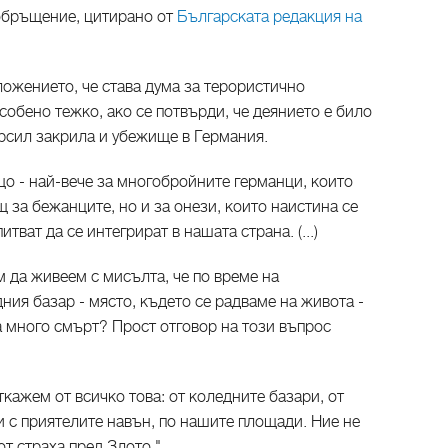
обръщение, цитирано от
Българската редакция на
ожението, че става дума за терористично
собено тежко, ако се потвърди, че деянието е било
ърсил закрила и убежище в Германия.
о - най-вече за многобройните германци, които
 за бежанците, но и за онези, които наистина се
тват да се интегрират в нашата страна. (...)
 да живеем с мисълта, че по време на
ния базар - място, където се радваме на живота -
а много смърт? Прост отговор на този въпрос
ткажем от всичко това: от коледните базари, от
и с приятелите навън, по нашите площади. Ние не
т страха пред Злото."