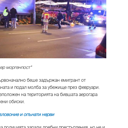
нер моргенпост"
ървоначално беше задържан емигрант от
аната и подал молба за убежище през февруари.
азположен на територията на бившата аерогара
ени обиски.
 зловоние и опънати нерви
а полицията заради дребни престъпления, но не и