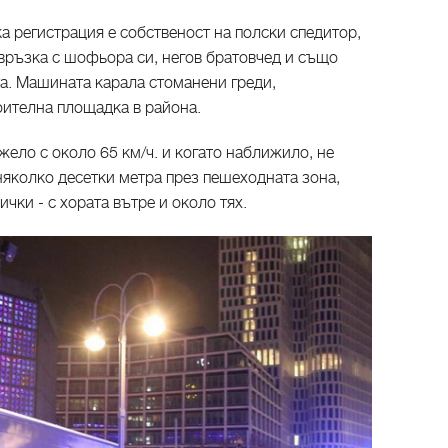
ка регистрация е собственост на полски спедитор,
 връзка с шофьора си, негов братовчед и също
та. Машината карала стоманени греди,
оителна площадка в района.
ело с около 65 км/ч. и когато наближило, не
няколко десетки метра през пешеходната зона,
чки - с хората вътре и около тях.