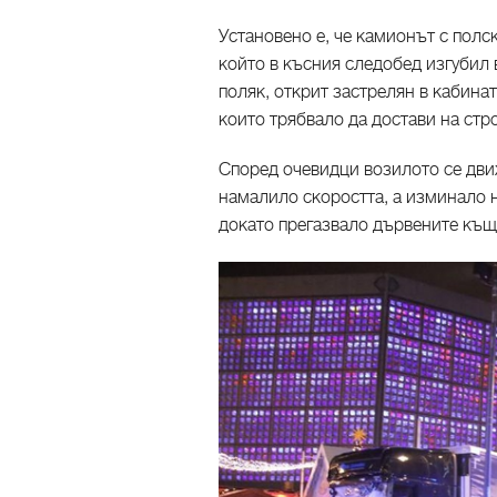
Установено е, че камионът с полс
който в късния следобед изгубил
поляк, открит застрелян в кабина
които трябвало да достави на стр
Според очевидци возилото се движ
намалило скоростта, а изминало 
докато прегазвало дървените къщи