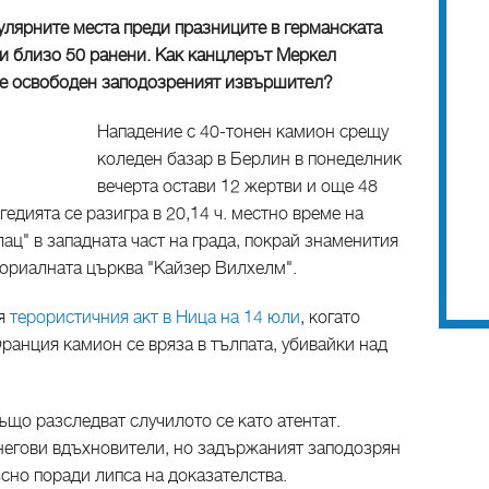
улярните места преди празниците в германската
 и близо 50 ранени. Как канцлерът Меркел
ше освободен заподозреният извършител?
Нападение с 40-тонен камион срещу
коледен базар в Берлин в понеделник
вечерта остави 12 жертви и още 48
гедията се разигра в 20,14 ч. местно време на
ц" в западната част на града, покрай знаменития
ориалната църква "Кайзер Вилхелм".
ня
терористичния акт в Ница на 14 юли
, когато
ранция камион се вряза в тълпата, убивайки над
ъщо разследват случилото се като атентат.
негови вдъхновители, но задържаният заподозрян
но поради липса на доказателства.