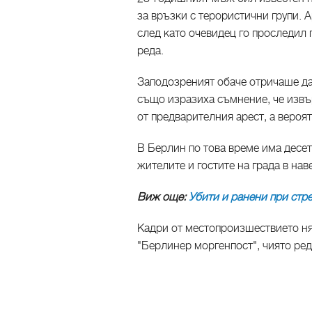
за връзки с терористични групи. 
след като очевидец го проследил 
реда.
Заподозреният обаче отричаше да 
също изразиха съмнение, че извър
от предварителния арест, а вероят
В Берлин по това време има десет
жителите и гостите на града в нав
Виж още:
Убити и ранени при стр
Кадри от местопроизшествието ня
"Берлинер моргенпост", чиято ред