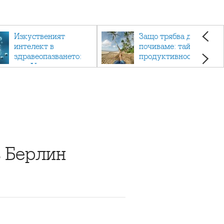
Изкуственият
Защо трябва да си
интелект в
почиваме: тайната на
здравеопазването:
продуктивността,
как AI променя
здравето и добрия
медицината
живот.
в Берлин