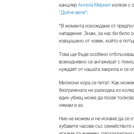
канцлер
Ангела Меркел
излезе с 
"Дойче веле"
:
"В момента изхождаме от предпол
нападение. Знам, за нас би било о
извършено от човек, който е пот
Това ще бъде особено отблъскващ
всекидневно се ангажират с помощ
нуждаят от нашата закрила и се опи
Милиони хора се питат: Как можем
безгрижната ни разходка из колед
един убиец може да посее толков
нямам и аз.
Ние не можем и не искаме да се о
хубавите часове със семейството 
искаме да живеем, парализирани о