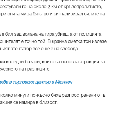
Арестували го на около 2 км от кръвопролитието,
при опита му за бягство и сигнализирал силите на
е бил зад волана на тира убиец, а от полицията
шителят е точно той. В крайна сметка той излезе
ният атентатор все още е на свобода.
ки коледни базари, които са основна атракция за
ечерието на празниците.
елба в търговски център в Мюнхен
колко минути по-късно бяха разпространени от в.
акция се намира в близост.