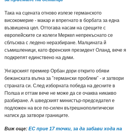
Така на сцената отново излезе германското
високомерие - макар и впрегнато в борбата за една
възвишена цел. Оттогава насам на срещите с
европейските си колеги Меркел непрекъснато се
сблъсква с ледено неразбиране. Малцината й
съмишленици, като френския президент Оланд, вече я
подкрепят единствено на думи.
Унгарският премиер Орбан дори открито обяви
бежанската вълна за "германски проблем" - и затвори
страната си. След изборната победа на десните в
Полша и оттам вече не може да се очаква никакво
разбиране. А шведският министър-председател е
подложен на все по-силен вътрешнополитически
натиск да затвори границите.
Виж още:
ЕС прие 17 точки, за да забави хода на