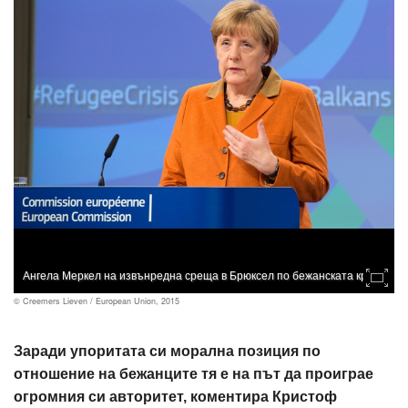
Ангела Меркел на извънредна среща в Брюксел по бежанската криза
© Creemers Lieven / European Union, 2015
Заради упоритата си морална позиция по
отношение на бежанците тя е на път да проиграе
огромния си авторитет, коментира Кристоф