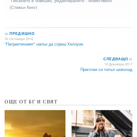
"Писането е човешко, редактирането - божествено"
(Стивън Кинг)
<<
ПРЕДИШНО
30 Октомври 2016
"Патриотичният" напън да спреш Хелоуин
СЛЕДВАЩО
>>
16 Декември 2017
Приготви си топъл шоколад
ОЩЕ ОТ БГ И СВЯТ