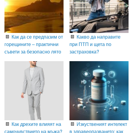
Как да се предпазим от
Какво да направите
горещините – практични
при ПТП и щета по
съвети за безопасно лято
застраховка?
Как дрехите влияят на
Изкуственият интелект
самочувствието на мъжа?
в здравеопазването: как