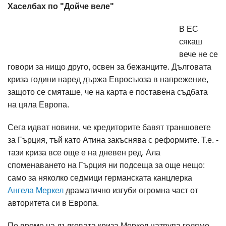
Хаселбах по "Дойче веле"
В ЕС
сякаш
вече не се
говори за нищо друго, освен за бежанците. Дълговата
криза години наред държа Евросъюза в напрежение,
защото се смяташе, че на карта е поставена съдбата
на цяла Европа.
Сега идват новини, че кредиторите бавят траншовете
за Гърция, тъй като Атина закъснява с реформите. Т.е. -
тази криза все още е на дневен ред. Ала
споменаването на Гърция ни подсеща за още нещо:
само за няколко седмици германската канцлерка
Ангела Меркел
драматично изгуби огромна част от
авторитета си в Европа.
По време на дълговата криза Меркел натрупа голямо