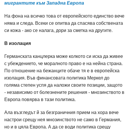
мигрантите към Западна Европа
На фона на всичко това от европейското единство вече
няма и следа. Всеки се опитва да спасява собствената
си кожа - ако се налага, дори за сметка на другите.
В изолация
Германската канцлерка може колкото си иска да живее
с убеждението, че моралното право е на нейна страна.
По отношение на бежанците обаче тя е в европейска
изолация. Във финансовата политика Меркел до
голяма степен успя да наложи своите позиции, защото
- независимо от болезнените решения - мнозинството в
Европа повярва в тази политика.
Ала възгледът й за безграничния прием на хора вече
настрои срещу нея мнозинството не само в Германия,
но и в цяла Европа. А да се води политика срещу