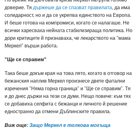
доверие. Тя
държеше да се спазват правилата
, да има
солидарност, но и да се укрепва единството на Европа.
И беше готова на компромиси, когато се налагаше. Не
всички харесваха нейната стабилизираща политика. Но
дори критиците й признаваха, че лекарството на "мама
Меркел" върши работа.
"Ще се справим"
Така беше докъм края на това лято, когато в отговор на
бежанския наплив Меркел произнесе двете фатални
изречения "Няма горна граница" и "Ще се справим". Тя
и до днес държи на тези си думи. Нещо повече: към тях
се добавиха селфита с бежанци и личното й решение
едностранно да отмени Дъблинските правила.
Виж още:
Защо Меркел е толкова могъща