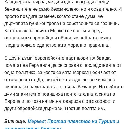
Канцлерката вярва, че да издигаш огради срещу
бежанците е не само безсмислено, но и осъдително. И
просто повдига рамене, когато стане дума, че
държавата губи контрола на собствените си граници.
Като капак на всичко Меркел се изстъпи пред
останалите европейци и обяви, че нейната лична
гледна точка е единствената морално правилна.
С други думи: европейските партньори трябва да
помагат на Германия да се справи с последствията от
една политика, за която самата Меркел носи част от
отговорността. Да, никой не твърди, че тя е изконно
виновна за надигналата се вълна бежанци. Но нейните
думи значително повишиха притегателната сила на
Европа и по този начин натовариха с отговорност и
други европейски държави. Против волята им.
Виж още:
Меркел: Против членство на Турция и
за приемане на бежанци