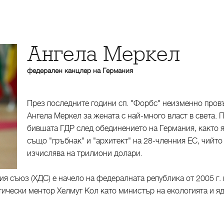
Ангела Меркел
федерален канцлер на Германия
През последните години сп. "Форбс" неизменно пров
Ангела Меркел за жената с най-много власт в света. 
бившата ГДР след обединението на Германия, както я
също "гръбнак" и "архитект" на 28-членния ЕС, чийто
изчислява на трилиони долари.
 съюз (ХДС) е начело на федералната република от 2005 г. на
тически ментор Хелмут Кол като министър на екологията и я