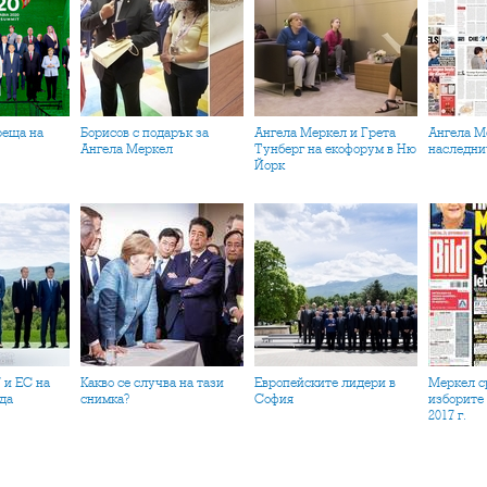
Борисов с подарък за
Ангела Меркел и Грета
Ангела Меркел и нейната
Ангела Меркел
Тунберг на екофорум в Ню
наследни
Йорк
Какво се случва на тази
Европейските лидери в
Меркел срещу Шулц в
да
снимка?
София
изборите 
2017 г.