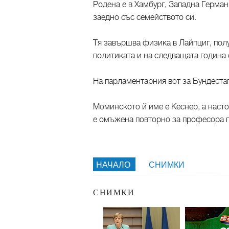
Родена е в Хамбург, Западна Германи
заедно със семейството си.
Тя завършва физика в Лайпциг, получ
политиката и на следващата година с
На парламентарния вот за Бундестаг
Моминското й име е Кеснер, а насто
е омъжена повторно за професора п
НАЧАЛО
СНИМКИ
СНИМКИ