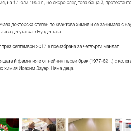
я, на 17 юли 1954 г., но скоро след това баща й, протестантс
ава докторска степен по квантова химия и се занимава с науч
тава депутатка в Бундестага.
 през септември 2017 е преизбрана за четвърти мандат.
ящата й фамилия е от нейния първи брак (1977-82 г.) с колег
о химия Йоахим Зауер. Няма деца.