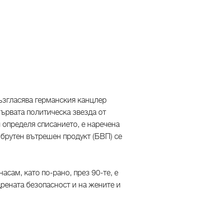
ъзгласява германския канцлер
Първата политическа звезда от
 определя списанието, е наречена
 брутен вътрешен продукт (БВП) се
сам, като по-рано, през 90-те, е
дрената безопасност и на жените и