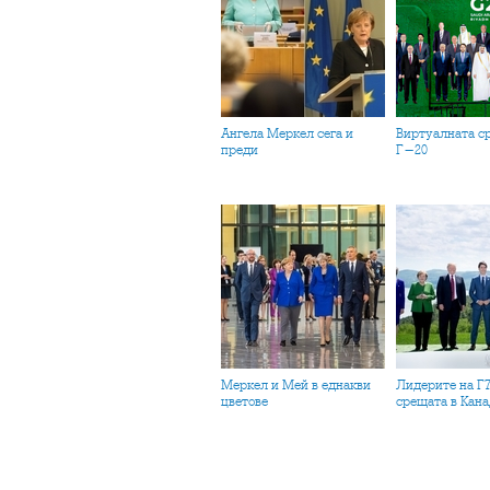
Ангела Меркел сега и
Виртуалната среща на
преди
Г-20
Меркел и Мей в еднакви
Лидерите на Г7 и ЕС на
цветове
срещата в Кана