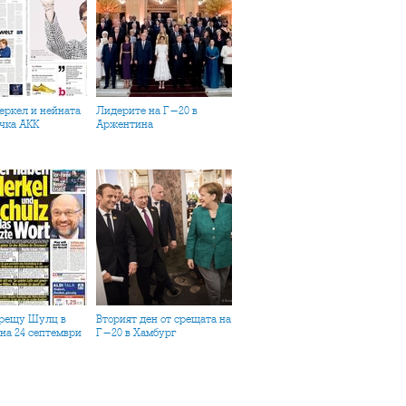
Лидерите на Г-20 в
чка АКК
Аржентина
Вторият ден от срещата на
на 24 септември
Г-20 в Хамбург