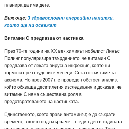
планира да има дете.
Виж още:
3 здравословни енергийни напитки,
които ще ни освежат
Витамин С предпазва от настинка
През 70-те години на ХХ век химикът нобелист Линъс
Полинг популяризира твърдението, че витамин С
предпазва от леката вирусна инфекция, която ни
тормози през студените месеци. Сега го смятаме за
аксиома. Но през 2007 г. е проведен обстоен анализ,
който обхваща десетилетия изследвания и доказва, че
витамин С няма съществена роля в
предотвратяването на настинката.
Единственото, което прави витаминът, е да съкрати
времето, в което подсмърчаме – с един ден в годината
при здрави възрастни и с четири – при децата. Този