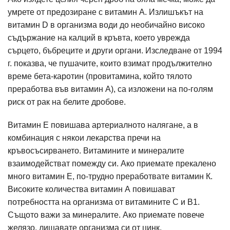
умрете от предозиране с витамин А. Излишъкът на
витамин D в организма води до необичайно високо
съдържание на калций в кръвта, което уврежда
сърцето, бъбреците и други органи. Изследване от 1994
г. показва, че пушачите, които взимат продължително
време бета-каротин (провитамина, който тялото
преработва във витамин А), са изложени на по-голям
риск от рак на белите дробове.
Витамин Е повишава артериалното налягане, а в
комбинация с някои лекарства пречи на
кръвосъсирването. Витамините и минералите
взаимодействат помежду си. Ако приемате прекалено
много витамин Е, по-трудно преработвате витамин К.
Високите количества витамин А повишават
потребността на организма от витамините С и В1.
Същото важи за минералите. Ако приемате повече
желязо, лишавате организма си от цинк.