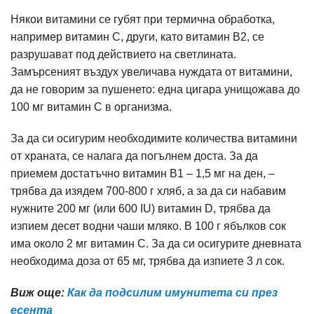
Някои витамини се губят при термична обработка,
например витамин С, други, като витамин В2, се
разрушават под действието на светлината.
Замърсеният въздух увеличава нуждата от витамини,
да не говорим за пушенето: една цигара унищожава до
100 мг витамин С в организма.
За да си осигурим необходимите количества витамини
от храната, се налага да погълнем доста. За да
приемем достатъчно витамин В1 – 1,5 мг на ден, –
трябва да изядем 700-800 г хляб, а за да си набавим
нужните 200 мг (или 600 IU) витамин D, трябва да
изпием десет водни чаши мляко. В 100 г ябълков сок
има около 2 мг витамин С. За да си осигурите дневната
необходима доза от 65 мг, трябва да изпиете 3 л сок.
Виж още:
Как да подсилим имунитета си през
есента