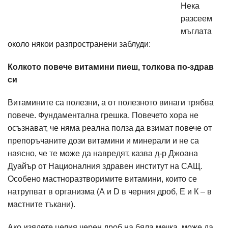
Нека
разсеем
мъглата
около някои разпространени заблуди:
Колкото повече витамини пиеш, толкова по-здрав
си
Витамините са полезни, а от полезното винаги трябва
повече. Фундаментална грешка. Повечето хора не
осъзнават, че няма реална полза да взимат повече от
препоръчаните дози витамини и минерали и не са
наясно, че те може да навредят, казва д-р Джоана
Дуайър от Националния здравен институт на САЩ.
Особено мастноразтворимите витамини, които се
натрупват в организма (А и D в черния дроб, Е и К – в
мастните тъкани).
Ако изядете целия черен дроб на бяла мечка, може да