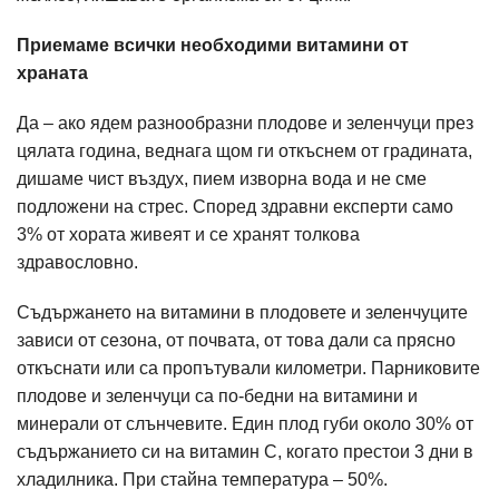
Приемаме всички необходими витамини от
храната
Да – ако ядем разнообразни плодове и зеленчуци през
цялата година, веднага щом ги откъснем от градината,
дишаме чист въздух, пием изворна вода и не сме
подложени на стрес. Според здравни експерти само
3% от хората живеят и се хранят толкова
здравословно.
Съдържането на витамини в плодовете и зеленчуците
зависи от сезона, от почвата, от това дали са прясно
откъснати или са пропътували километри. Парниковите
плодове и зеленчуци са по-бедни на витамини и
минерали от слънчевите. Един плод губи около 30% от
съдържанието си на витамин С, когато престои 3 дни в
хладилника. При стайна температура – 50%.