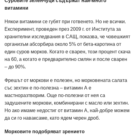
Суровите зеленчуци съдържат най-много
витамини
Някои витамини се губят при готвенето. Но не всички.
Експеримент, проведен през 2009 г. от Института за
хранителни изследвания в САЩ, показва, че човешкият
организъм абсорбира около 5% от бета-каротина от
един суров морков. Когато е сварен, този процент скача
на 60, а когато е предварително смлян и после сварен
– до 90%.
Фрешът от моркови е полезен, но морковената салата
със зехтин е по-полезна – витамин А е
мастноразтворим. Още по-полезни от нея са
задушените моркови, комбинирани с масло или зехтин.
Но ако имаме недостиг от витамин А, най-добре можем
да си го наваксаме, като ядем черен дроб.
Морковите подобряват зрението