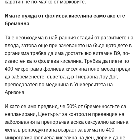
каротин не по-малко от морковите.
Имате нужда от фолиева киселина само ако сте
бременна
Тя е необходима в най-ранния стадий от развитието на
плода, затова още при зачеването на бъдещото дете в
организма трябва да има достатъчно витамин В9, по-
известен като фолиева киселина. Трябва да пиете по
400 микрограма фолиева киселина поне месец преди
да забременеете, съветва д-р Тиераона Лоу Дог,
преподавател по медицина в Университета на
Аризона.
И като се има предвид, че 50% от бременностите са
непланирани, Центърът за контрол и превенция на
заболяванията препоръчва всяка сексуално активна
жена в репродуктивна възраст за взима по 400
микрограма фолиева киселина на ден, дори и да не