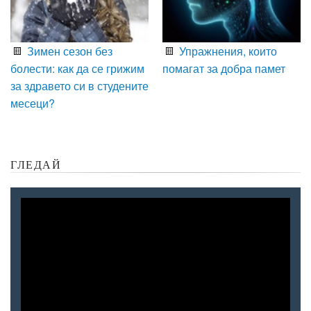
Зимен сезон без
Упражнения, които
болести: как да се грижим
помагат за добра памет
за здравето си в студените
месеци?
ГЛЕДАЙ