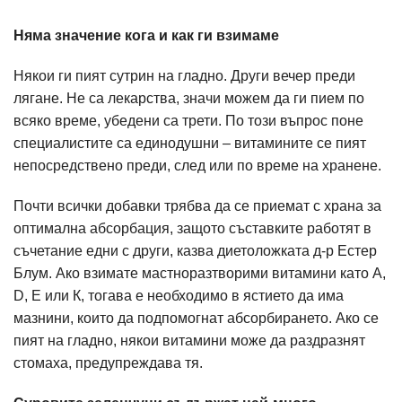
Няма значение кога и как ги взимаме
Някои ги пият сутрин на гладно. Други вечер преди
лягане. Не са лекарства, значи можем да ги пием по
всяко време, убедени са трети. По този въпрос поне
специалистите са единодушни – витамините се пият
непосредствено преди, след или по време на хранене.
Почти всички добавки трябва да се приемат с храна за
оптимална абсорбация, защото съставките работят в
съчетание едни с други, казва диетоложката д-р Естер
Блум. Ако взимате мастноразтворими витамини като A,
D, E или К, тогава е необходимо в ястието да има
мазнини, които да подпомогнат абсорбирането. Ако се
пият на гладно, някои витамини може да раздразнят
стомаха, предупреждава тя.