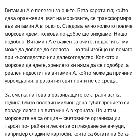
Витамин А е полезен за очите. Бета-каротинът, който
дава оранжевия цвят на морковите, се трансформира
във витамин А в тялото. Следователно колкото повече
моркови ядем, толкова по-добре ще виждаме. Нищо
подобно. Витамин А е важен за очите, недостигът му
може да доведе до слепота – но той изобщо не помага
при късогледство или далекогледство. Колкото и
моркови да ядете, зрението ви няма да се подобри, а
реален недостиг на витамин А, който може да причини
увреждания, в развития свят почти не се среща.
За сметка на това в развиващите се страни всяка
година близо половин милион деца губят зрението си
поради липса на витамин А в храната. Но и там
морковите не са опция – световните организации
търсят по-трайни и лесни за отглеждане зеленчуци,
например сладките картофи, които са богати на бета-