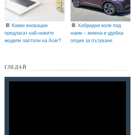
Какви иновации
Хибридни коли под
предлагат най-новите
наем – зелена и удобна
модели лаптопи на Acer?
опция за пътуване
ГЛЕДАЙ