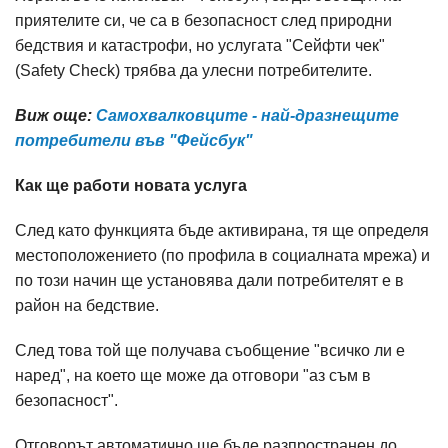
приятелите си, че са в безопасност след природни
бедствия и катастрофи, но услугата "Сейфти чек"
(Safety Check) трябва да улесни потребителите.
Виж още:
Самохвалковците - най-дразнещите
потребители във "Фейсбук"
Как ще работи новата услуга
След като функцията бъде активирана, тя ще определя
местоположението (по профила в социалната мрежа) и
по този начин ще установява дали потребителят е в
район на бедствие.
След това той ще получава съобщение "всичко ли е
наред", на което ще може да отговори "аз съм в
безопасност".
Отговорът автоматично ще бъде разпространен до