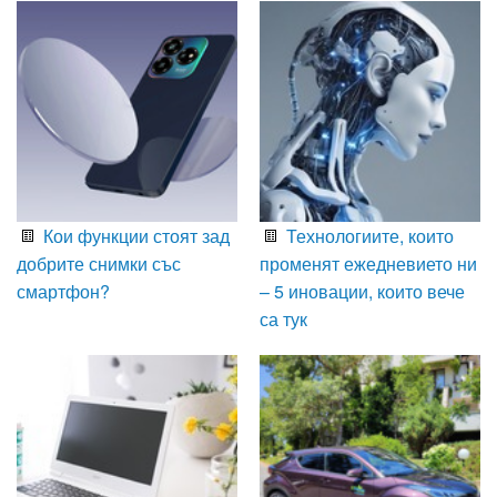
Кои функции стоят зад
Технологиите, които
добрите снимки със
променят ежедневието ни
смартфон?
– 5 иновации, които вече
са тук