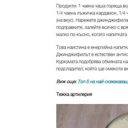
Продукти: 1 чаена чаша гореща в
1/4 чаена лъжичка кардамон, 1/4
(на вкус). Нарежете джинджифила 
подправките, залейте всичко с вр
малко по-късно, когато напитката 
Това наистина е енергийна напитк
Джинджифилът е естествен антисе
Куркумата подобрява обмяната на
подсладител, който ще омекоти вк
Виж още:
Топ 5 на най-освежаващ
Тежка артилерия