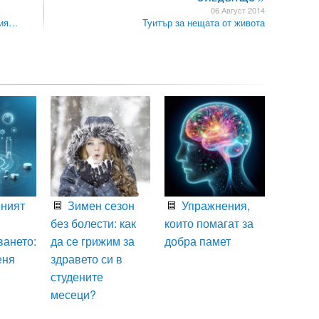
06 Август 2014
вия…
Туитър за нещата от живота
ният
Зимен сезон
Упражнения,
без болести: как
които помагат за
ването:
да се грижим за
добра памет
еня
здравето си в
студените
месеци?