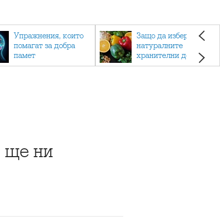
Упражнения, които
Защо да изберете
помагат за добра
натуралните
памет
хранителни добавки
пред синтетичните?
о ще ни