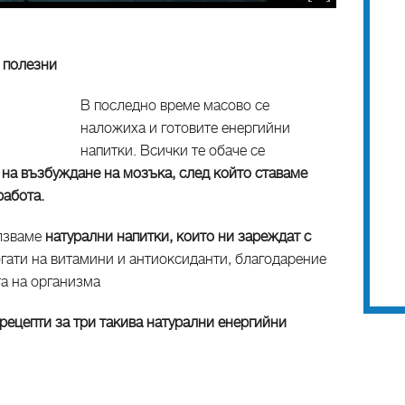
 полезни
В последно време масово се
наложиха и готовите енергийни
напитки. Всички те обаче се
 на възбуждане на мозъка, след който ставаме
работа.
олзваме
натурални напитки, които ни зареждат с
богати на витамини и антиоксиданти, благодарение
та на организма
рецепти за три такива натурални енергийни