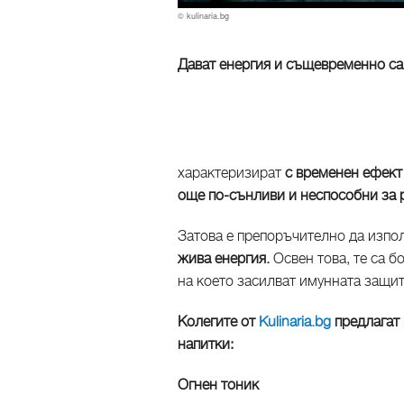
© kulinaria.bg
Дават енергия и същевременно са
характеризират
с временен ефект
още по-сънливи и неспособни за 
Затова е препоръчително да изп
жива енергия.
Освен това, те са 
на което засилват имунната защи
Колегите от
Kulinaria.bg
предлагат 
напитки:
Огнен тоник