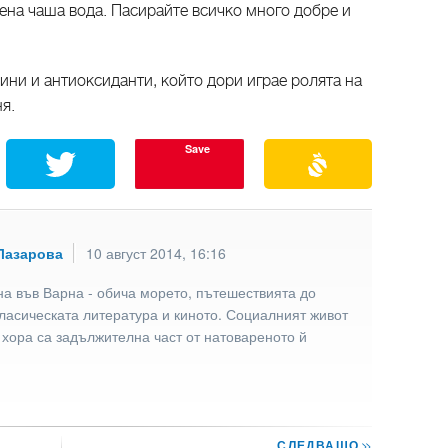
ена чаша вода. Пасирайте всичко много добре и
еини и антиоксиданти, който дори играе ролята на
я.
Save
Лазарова
10 август 2014, 16:16
а във Варна - обича морето, пътешествията до
ласическата литература и киното. Социалният живот
 хора са задължителна част от натовареното й
СЛЕДВАЩО
>>