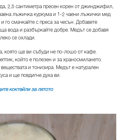
ода, 2,5 сантиметра пресен корен от джинджифил,
 чаена лъжичка куркума и 1-2 чаени лъжички мед
и го смачкайте с преса за чесън. Добавете
яща вода и разбъркайте добре. Медът се добавя
леко се охлади.
а, която ще ви събуди не по-лошо от кафе.
птик, който е полезен и за храносмилането.
 веществата и тонизира. Медът е натурален
уса и ще повдигне духа ви.
ите коктейли за лятото