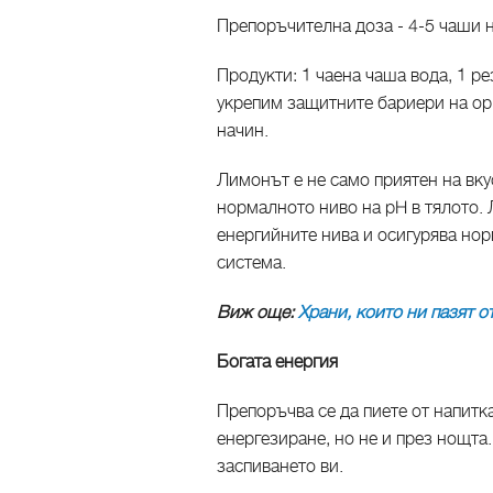
Препоръчителна доза - 4-5 чаши н
Продукти: 1 чаена чаша вода, 1 р
укрепим защитните бариери на орг
начин.
Лимонът е не само приятен на вку
нормалното ниво на pH в тялото. 
енергийните нива и осигурява но
система.
Виж още:
Храни, които ни пазят 
Богата енергия
Препоръчва се да пиете от напитк
енергезиране, но не и през нощта
заспиването ви.