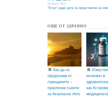
06 Август 2014
"Епъл" даде дата за представяне на но
ОЩЕ ОТ ЗДРАВНО
Как да се
Изкустве
предпазим от
интелект в
горещините –
здравеопаз
практични съвети
как AI пром
за безопасно лято
медицината