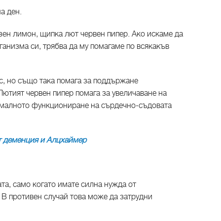
а ден.
езен лимон, щипка лют червен пипер. Ако искаме да
анизма си, трябва да му помагаме по всякакъв
с, но също така помага за поддържане
Лютият червен пипер помага за увеличаване на
рмалното функциониране на сърдечно-съдовата
от деменция и Алцхаймер
ата, само когато имате силна нужда от
. В противен случай това може да затрудни