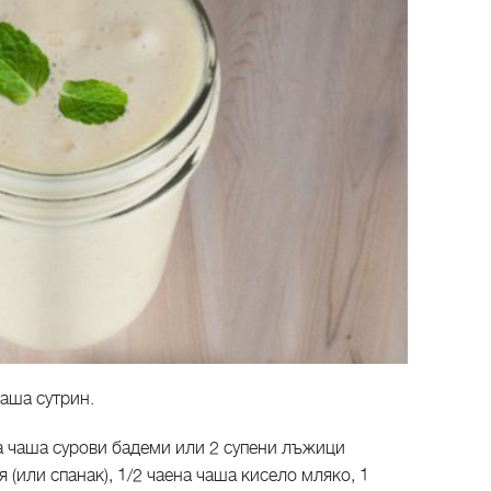
чаша сутрин.
на чаша сурови бадеми или 2 супени лъжици
 (или спанак), 1/2 чаена чаша кисело мляко, 1