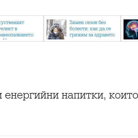
куственият
Зимен сезон без
телект в
болести: как да се
равеопазването:
грижим за здравето
к AI променя
си в студените
дицината
месеци?
и енергийни напитки, коит