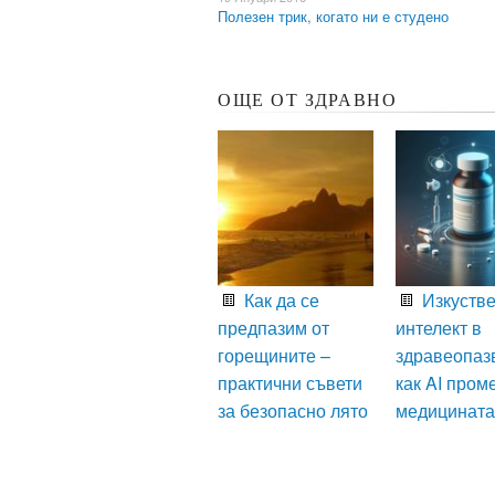
Полезен трик, когато ни е студено
ОЩЕ ОТ ЗДРАВНО
Как да се
Изкустве
предпазим от
интелект в
горещините –
здравеопаз
практични съвети
как AI пром
за безопасно лято
медицината