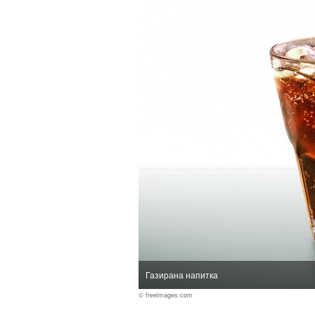
Газирана напитка
© freeimages.com