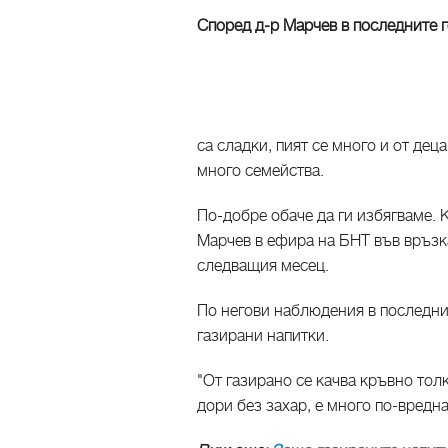
Според д-р Марчев в последните 
са сладки, пият се много и от деца
много семейства.
По-добре обаче да ги избягваме. 
Марчев в ефира на БНТ във връзка
следващия месец.
По негови наблюдения в последни
газирани напитки.
"От газирано се качва кръвно толк
дори без захар, е много по-вредна