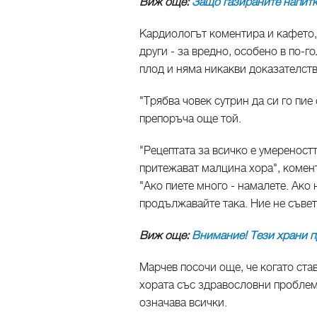
Виж още:
Защо газираните напитк
Кардиологът коментира и кафето, 
други - за вредно, особено в по-
плод и няма никакви доказателств
"Трябва човек сутрин да си го пие 
препоръча още той.
"Рецептата за всичко е умереност
притежават малцина хора", комен
"Ако пиете много - намалете. Ако 
продължавайте така. Ние не съвет
Виж още:
Внимание! Тези храни п
Марчев посочи още, че когато ста
хората със здравословни проблеми
означава всички.