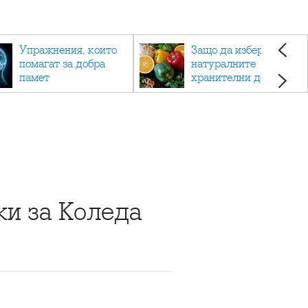
Упражнения, които
Защо да изберете
помагат за добра
натуралните
памет
хранителни добавки
пред синтетичните?
ки за Коледа