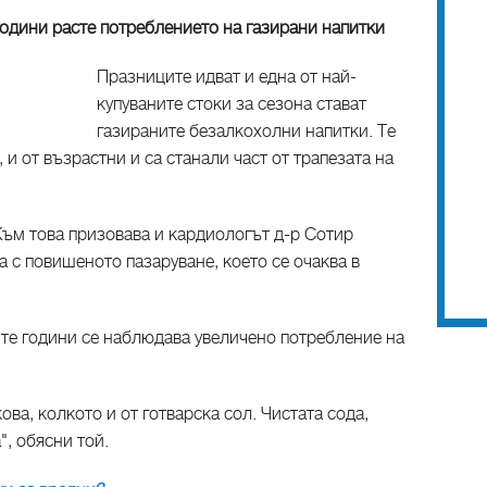
години расте потреблението на газирани напитки
Празниците идват и една от най-
купуваните стоки за сезона стават
газираните безалкохолни напитки. Те
, и от възрастни и са станали част от трапезата на
Към това призовава и кардиологът д-р Сотир
 с повишеното пазаруване, което се очаква в
те години се наблюдава увеличено потребление на
ова, колкото и от готварска сол. Чистата сода,
", обясни той.