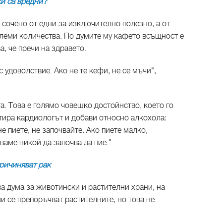
и са вредни?
сочено от едни за изключително полезно, а от
големи количества. По думите му кафето всъщност е
а, че пречи на здравето.
с удоволствие. Ако не те кефи, не се мъчи",
та. Това е голямо човешко достойнство, което го
тира кардиологът и добави относно алкохола:
не пиете, не започвайте. Ако пиете малко,
ваме никой да започва да пие."
ричиняват рак
ва дума за животински и растителни храни, на
 се препоръчват растителните, но това не