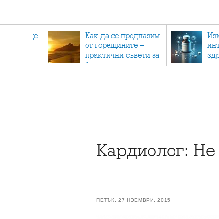
та също ще
Как да се предпазим
Из
ен
от горещините –
ин
ат
практични съвети за
зд
безопасно лято
ка
ме
Кардиолог: Не
ПЕТЪК, 27 НОЕМВРИ, 2015