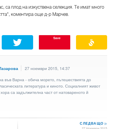
с, са плод на изкуствена селекция. Те имат много
стта", коментира още д-р Марчев.
Save
Лазарова
27 ноември 2015, 14:37
а във Варна - обича морето, пътешествията до
ласическата литература и киното. Социалният живот
 хора са задължителна част от натовареното й
СЛЕДВАЩО
>>
27 Ноември 2015