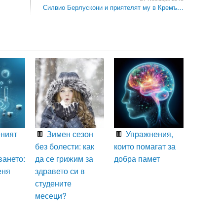
Силвио Берлускони и приятелят му в Кремъ…
ният
Зимен сезон
Упражнения,
без болести: как
които помагат за
ването:
да се грижим за
добра памет
еня
здравето си в
студените
месеци?