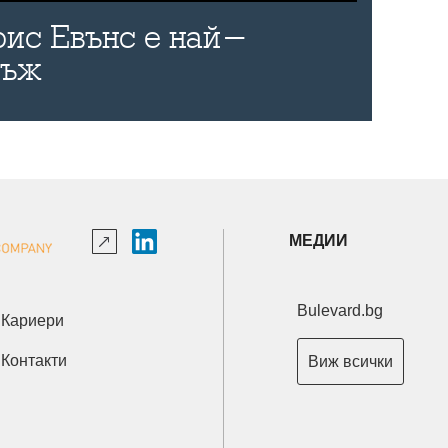
рис Евънс е най-
мъж
МЕДИИ
Bulevard.bg
Кариери
Контакти
Виж всички