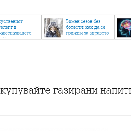
куственият
Зимен сезон без
телект в
болести: как да се
равеопазването:
грижим за здравето
к AI променя
си в студените
дицината
месеци?
 купувайте газирани напит