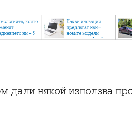
хнологиите, които
Какви иновации
оменят
предлагат най-
едневието ни – 5
новите модели
вации, които вече
лаптопи на Acer?
тук
ем дали някой използва пр