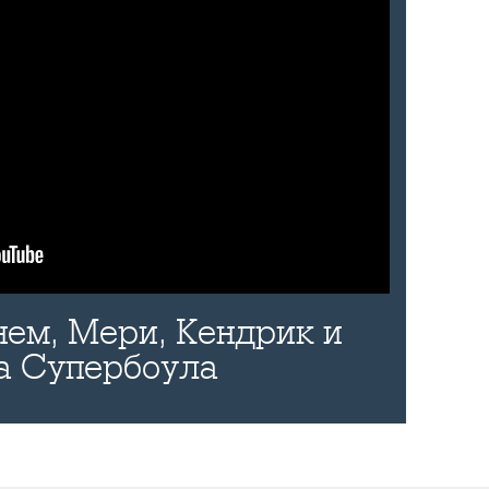
нем, Мери, Кендрик и
а Супербоула