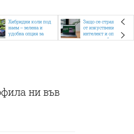
Хибридни коли под
Защо се страхуваме
наем – зелена и
от изкуствения
удобна опция за
интелект и опасен ли
пътуване
е наистина?
офила ни във