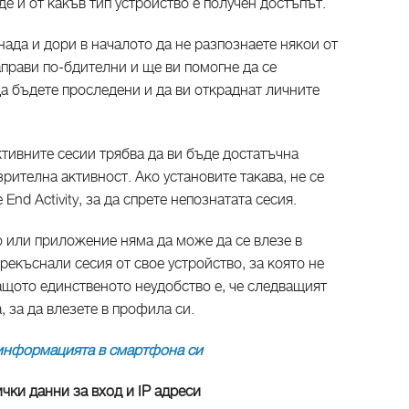
де и от какъв тип устройство е получен достъпът.
ада и дори в началото да не разпознаете някои от
аправи по-бдителни и ще ви помогне да се
да бъдете проследени и да ви откраднат личните
ктивните сесии трябва да ви бъде достатъчна
рителна активност. Ако установите такава, не се
End Activity, за да спрете непознатата сесия.
о или приложение няма да може да се влезе в
рекъснали сесия от свое устройство, за която не
 защото единственото неудобство е, че следващият
, за да влезете в профила си.
 информацията в смартфона си
чки данни за вход и IP адреси