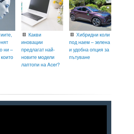
иите,
Какви
Хибридни коли
енят
иновации
под наем – зелена
о ни –
предлагат най-
и удобна опция за
 които
новите модели
пътуване
лаптопи на Acer?