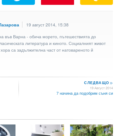
Лазарова
19 август 2014, 15:38
а във Варна - обича морето, пътешествията до
ласическата литература и киното. Социалният живот
 хора са задължителна част от натовареното й
СЛЕДВАЩО
>>
19 Август 2014
7 начина да подобрим съня си