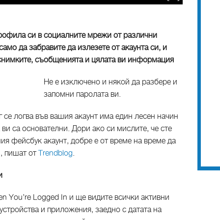
рофила си в социалните мрежи от различни
само да забравите да излезете от акаунта си, и
 снимките, съобщенията и цялата ви информация
Не е изключено и някой да разбере и
запомни паролата ви.
г се логва във вашия акаунт има един лесен начин
 ви са основателни. Дори ако си мислите, че сте
ия фейсбук акаунт, добре е от време на време да
, пишат от
Trendblog
.
ии
hen You’re Logged In и ще видите всички активни
устройства и приложения, заедно с датата на