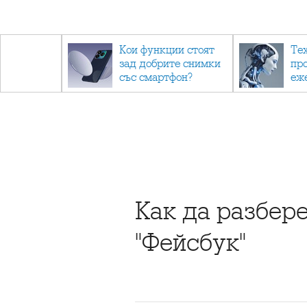
- до
Кои функции стоят
Те
обратно
зад добрите снимки
пр
със смартфон?
еж
ино
са 
Как да разбер
"Фейсбук"