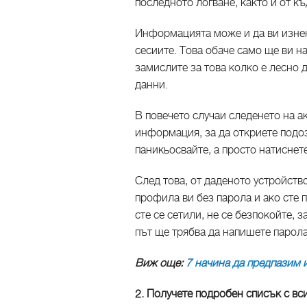
последното логване, както и от къ
Информацията може и да ви изнен
сесиите. Това обаче само ще ви н
замислите за това колко е лесно 
данни.
В повечето случаи следенето на а
информация, за да откриете подоз
паникьосвайте, а просто натиснете 
След това, от даденото устройств
профила ви без парола и ако сте п
сте се сетили, не се безпокойте,
път ще трябва да напишете парола
Виж още:
7 начина да предпазим
2. Получете подробен списък с вси