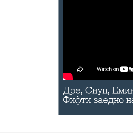
Дре, Снуп, Еми
Фифти заедно н