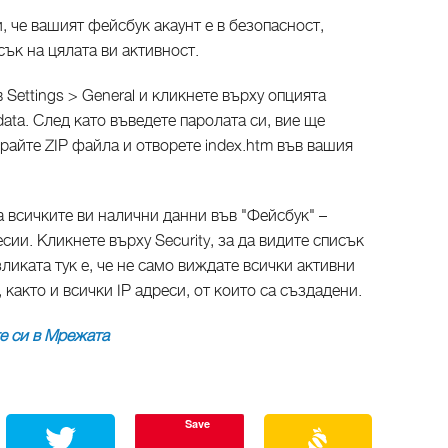
, че вашият фейсбук акаунт е в безопасност,
ък на цялата ви активност.
в Settings > General и кликнете върху опцията
data. След като въведете паролата си, вие ще
райте ZIP файла и отворете index.htm във вашия
а всичките ви налични данни във "Фейсбук" –
сии. Кликнете върху Security, за да видите списък
ликата тук е, че не само виждате всички активни
, както и всички IP адреси, от които са създадени.
е си в Мрежата
Save