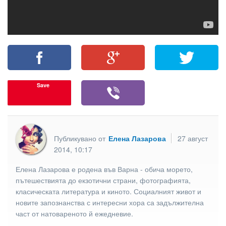
Save
Публикувано от
Елена Лазарова
27 август
2014, 10:17
Елена Лазарова е родена във Варна - обича морето,
пътешествията до екзотични страни, фотографията,
класическата литература и киното. Социалният живот и
новите запознанства с интересни хора са задължителна
част от натовареното й ежедневие.