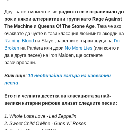
Друг важен момент е, че
радиото се е ограничило до
рок и някои алтернативни групи като Rage Against
The Machine и Queens Of The Stone Age
. Така че ако
очаквате да чуете в тази класация любимите акорди на
Raining Blood
на Slayer, заветните първи звуци на
I'm
Broken
на Pantera или дори
No More Lies
(или която и
да е друга песен) на Iron Maiden, ще останете
разочаровани.
Виж още:
10 необичайни кавъра на известни
песни
Ето я и челната десетка на класацията за най-
велики китарни рифове влизат следните песни:
1. Whole Lotta Love - Led Zeppelin
2. Sweet Child O'Mine - Guns 'N' Roses