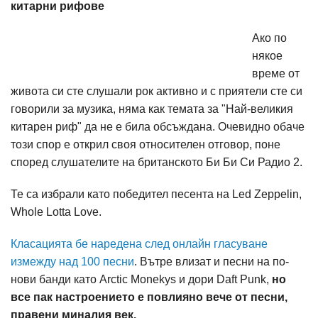
китарни рифове
Ако по
някое
време от
живота си сте слушали рок активно и с приятели сте си
говорили за музика, няма как темата за "Най-великия
китарен риф" да не е била обсъждана. Очевидно обаче
този спор е открил своя относителен отговор, поне
според слушателите на британското Би Би Си Радио 2.
Те са избрали като победител песента на Led Zeppelin,
Whole Lotta Love.
Класацията бе наредена след онлайн гласуване
измежду над 100 песни
. Вътре влизат и песни на по-
нови банди като Arctic Monekys и дори Daft Punk,
но
все пак настроението е повлияно вече от песни,
правени миналия век.