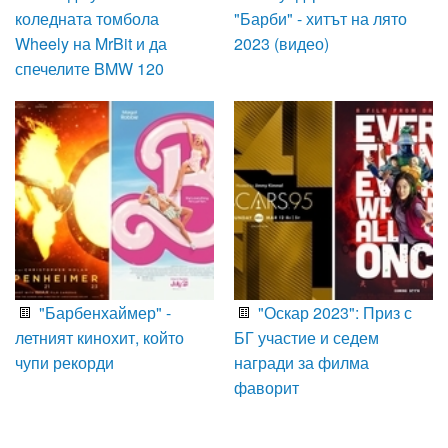
коледната томбола
"Барби" - хитът на лято
Wheely на MrBit и да
2023 (видео)
спечелите BMW 120
"Барбенхаймер" -
"Оскар 2023": Приз с
летният кинохит, който
БГ участие и седем
чупи рекорди
награди за филма
фаворит