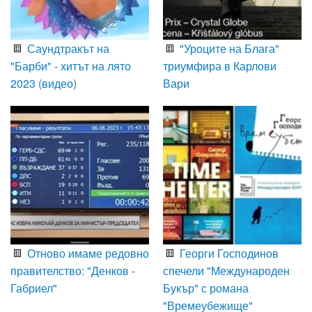
Саундтракът на
"Уроците на Блага"
"Барби" - хитът на лято
триумфира в Карлови
2023 (видео)
Вари
Отново имаме редовно
Георги Господинов
правителство: "Денков -
спечели "Международен
Габриел"
Букър" с романа
"Времеубежище"