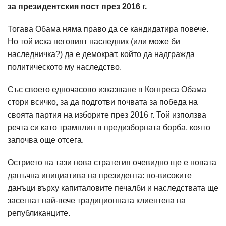
за президентския пост през 2016 г.
Тогава Обама няма право да се кандидатира повече.
Но той иска неговият наследник (или може би
наследничка?) да е демократ, който да надгражда
политическото му наследство.
Със своето едночасово изказване в Конгреса Обама
стори всичко, за да подготви почвата за победа на
своята партия на изборите през 2016 г. Той използва
речта си като трамплин в предизборната борба, която
започва още отсега.
Острието на тази нова стратегия очевидно ще е новата
данъчна инициатива на президента: по-високите
данъци върху капиталовите печалби и наследствата ще
засегнат най-вече традиционната клиентела на
републиканците.