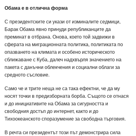
Обама е в отлична форма
С президентските си укази от изминалите седмици,
Барак Обама явно принуди републиканците да
преминат в отбрана. Онова, което той задвижи в
сферата на миграционната политика, политиката по
опазването на климата и особено историческото
сближаване с Куба, далеч надхвърля значението на
пакета с данъчни облекчения и социални облаги за
средното съсловие.
Само че и трите неща не са така ефектни, че да му
носят точки в предизборната борба. Същото се отнася
и до инициативите на Обама за сигурността и
свободния достъп до интернет, както и до
Тихоокеанското споразумение за свободна търговия.
В речта си президентът този път демонстрира сила