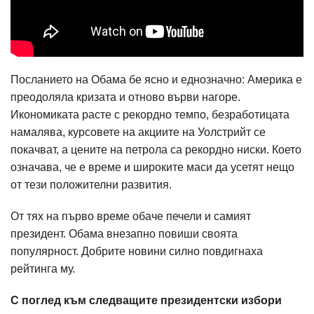
Посланието на Обама бе ясно и еднозначно: Америка е
преодоляла кризата и отново върви нагоре.
Икономиката расте с рекордно темпо, безработицата
намалява, курсовете на акциите на Уолстрийт се
покачват, а цените на петрола са рекордно ниски. Което
означава, че е време и широките маси да усетят нещо
от тези положителни развития.
От тях на първо време обаче печели и самият
президент. Обама внезапно повиши своята
популярност. Добрите новини силно повдигнаха
рейтинга му.
С поглед към следващите президентски избори