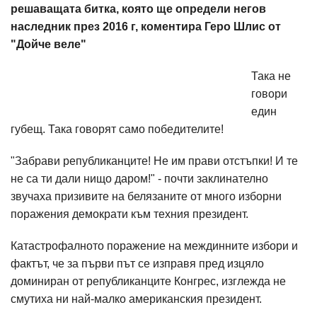
решаващата битка, която ще определи негов
наследник през 2016 г, коментира Геро Шлис от
"Дойче веле"
Така не
говори
един
губещ. Така говорят само победителите!
"Забрави републиканците! Не им прави отстъпки! И те
не са ти дали нищо даром!" - почти заклинателно
звучаха призивите на белязаните от много изборни
поражения демократи към техния президент.
Катастрофалното поражение на междинните избори и
фактът, че за първи път се изправя пред изцяло
доминиран от републиканците Конгрес, изглежда не
смутиха ни най-малко американския президент.