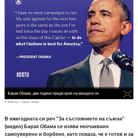
Барак Обама, две години преди края на мандата си
© Фейсбук / Барак Обама
В ежегодната си реч "За състоянието на съюза"
(видео) Барак Обама се изяви неочаквано
самоуверено и борбено, като показа, че е готов и за