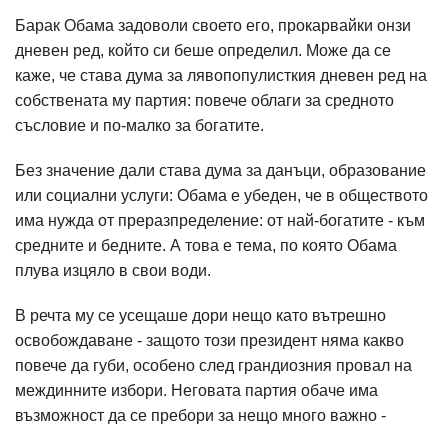
Барак Обама задоволи своето его, прокарвайки онзи
дневен ред, който си беше определил. Може да се
каже, че става дума за лявопопулисткия дневен ред на
собствената му партия: повече облаги за средното
съсловие и по-малко за богатите.
Без значение дали става дума за данъци, образование
или социални услуги: Обама е убеден, че в обществото
има нужда от преразпределение: от най-богатите - към
средните и бедните. А това е тема, по която Обама
плува изцяло в свои води.
В речта му се усещаше дори нещо като вътрешно
освобождаване - защото този президент няма какво
повече да губи, особено след грандиозния провал на
междинните избори. Неговата партия обаче има
възможност да се пребори за нещо много важно -