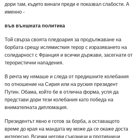
дори там, където винаги преди е показвал слабости. А
именно -
във външната политика
Той свърза своята пледоария за продължаване на
борбата срещу ислямисткия терор с изразяването на
солидарност с Франция и всички държави, засегнати от
терористични нападения.
В речта му нямаше и следа от предишните колебания
по отношение на Сирия или на руския президент
Путин. Обама, който бе в отлична форма, успя да
представи дори тези колебания като победа на
внимателната дипломация.
Президентът явно е готов за борба, а оставащото
време до края на мандата му може да се окаже доста
интересно. Всички негови съюзници и противници