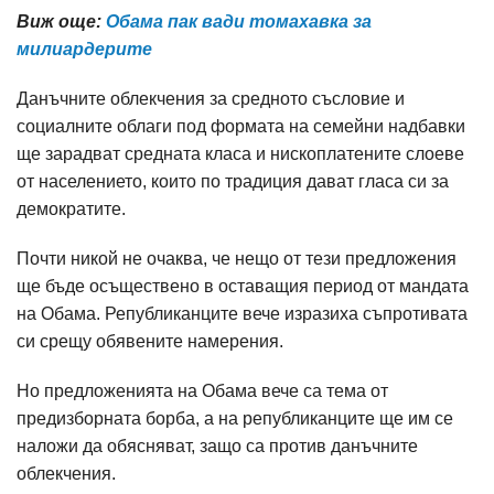
Виж още:
Обама пак вади томахавка за
милиардерите
Данъчните облекчения за средното съсловие и
социалните облаги под формата на семейни надбавки
ще зарадват средната класа и нископлатените слоеве
от населението, които по традиция дават гласа си за
демократите.
Почти никой не очаква, че нещо от тези предложения
ще бъде осъществено в оставащия период от мандата
на Обама. Републиканците вече изразиха съпротивата
си срещу обявените намерения.
Но предложенията на Обама вече са тема от
предизборната борба, а на републиканците ще им се
наложи да обясняват, защо са против данъчните
облекчения.