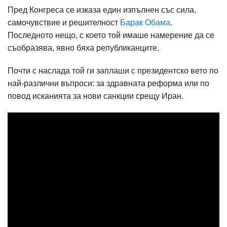
Пред Конгреса се изказа един изпълнен със сила,
самочувствие и решителност
Барак Обама
.
Последното нещо, с което той имаше намерение да се
съобразява, явно бяха републиканците.
Почти с наслада той ги заплаши с президентско вето по
най-различни въпроси: за здравната реформа или по
повод исканията за нови санкции срещу Иран.