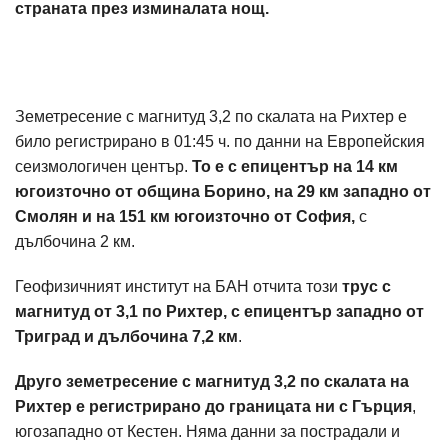
страната през изминалата нощ.
Земетресение с магнитуд 3,2 по скалата на Рихтер е
било регистрирано в 01:45 ч. по данни на Европейския
сеизмологичен център.
То е с епицентър на 14 км
югоизточно от община Борино, на 29 км западно от
Смолян и на 151 км югоизточно от София,
с
дълбочина 2 км.
Геофизичният институт на БАН отчита този
трус с
магнитуд от 3,1 по Рихтер, с епицентър западно от
Триград и дълбочина 7,2 км
.
Друго земетресение с магнитуд 3,2 по скалата на
Рихтер е регистрирано до границата ни с Гърция
,
югозападно от Кестен. Няма данни за пострадали и