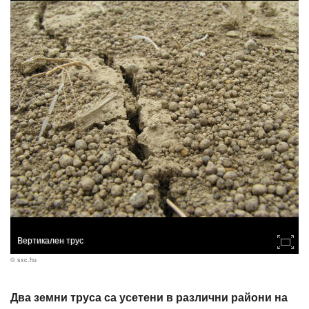
Вертикален трус
© sxc.hu
Два земни труса са усетени в различни райони на