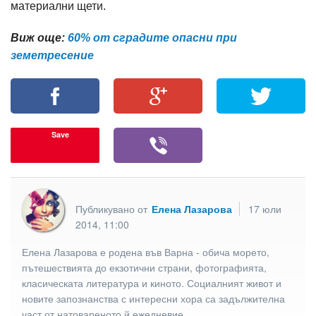
материални щети.
Виж още:
60% от сградите опасни при
земетресение
Save
Публикувано от
Елена Лазарова
17 юли
2014, 11:00
Елена Лазарова е родена във Варна - обича морето,
пътешествията до екзотични страни, фотографията,
класическата литература и киното. Социалният живот и
новите запознанства с интересни хора са задължителна
част от натовареното й ежедневие.