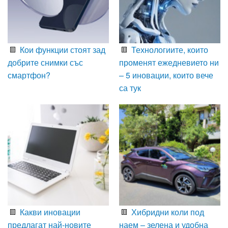
Кои функции стоят зад
Технологиите, които
добрите снимки със
променят ежедневието ни
смартфон?
– 5 иновации, които вече
са тук
Какви иновации
Хибридни коли под
предлагат най-новите
наем – зелена и удобна