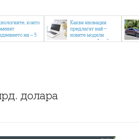
хнологиите, които
Какви иновации
оменят
предлагат най-
едневието ни – 5
новите модели
вации, които вече
лаптопи на Acer?
тук
лрд. долара