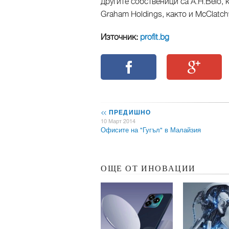
другите собственици са A.H.Belo, 
Graham Holdings, както и McClatch
Източник:
profit.bg
<<
ПРЕДИШНО
10 Март 2014
Офисите на "Гугъл" в Малайзия
ОЩЕ ОТ ИНОВАЦИИ