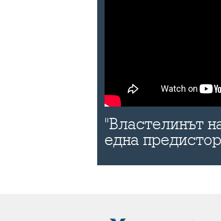
"Властелинът н
една предисто