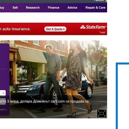
ите 3 млрд. долара Домейнът cars.com се продава за