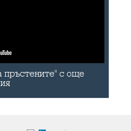
а пръстените" с още
рия