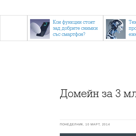
- до
Кои функции стоят
Те
обратно
зад добрите снимки
пр
със смартфон?
еж
ино
са 
Домейн за 3 м
ПОНЕДЕЛНИК, 10 МАРТ, 2014