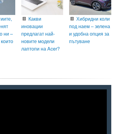
иите,
Какви
Хибридни коли
енят
иновации
под наем – зелена
о ни –
предлагат най-
и удобна опция за
 които
новите модели
пътуване
лаптопи на Acer?