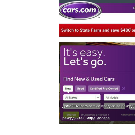
Домейнът cars.com се продава за рекордн
рекордните 3 млрд. долара