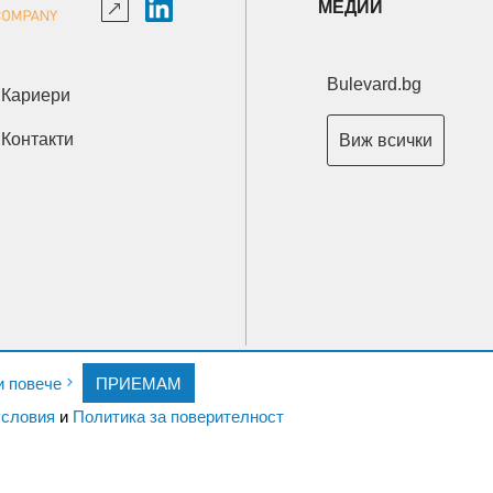
МЕДИИ
Bulevard.bg
Кариери
Контакти
Виж всички
Copyright © 2026 Ксениум ООД. Всички права запазени.
и повече
ПРИЕМАМ
Developed by
XeniumCompany.com
словия
и
Политика за поверителност