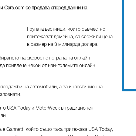
и Cars.com се продава според данни на
Групата вестници, които съвместно
притежават домейна, са сложили цена
в размер на 3 милиарда долара.
абирането на скорост от страна на онлайн
 да привлече някои от най-големите онлайн
и продажби на автомобили, а за инвестиционна
запознати.
като USA Today и MotorWeek в традиционен
или.
 е Gannett, който също така притежава USA Today,