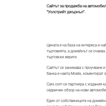
Сайтът за продажба на автомобил
"Уолстрийт джърнъл".
Цената е на база на интереса и н
търговията, а домейнът се очаква
търговски вериги.
Сайтът се занимава с проучване 
банка е наета Moelis, коментират 
Cars.com си партнира с издания 
седмичен обзор на нови автомоб
Един от собствениците на домейна