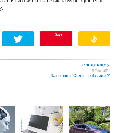
както и бившият собственик на Washington Post -
y.
Save
СЛЕДВАЩО
>>
10 Март 2014
Защо няма "Оркестър без име-2"