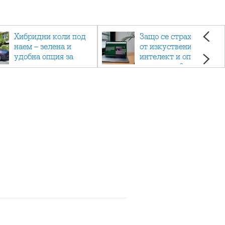
Хибридни коли под
Защо се страхуваме
наем – зелена и
от изкуствения
удобна опция за
интелект и опасен ли
пътуване
е наистина?