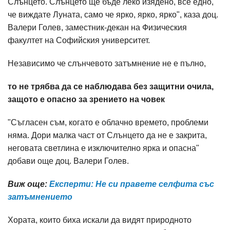
Слънцето. Слънцето ще бъде леко изядено, все едно,
че виждате Луната, само че ярко, ярко, ярко", каза доц.
Валери Голев, заместник-декан на Физическия
факултет на Софийския университет.
Независимо че слънчевото затъмнение не е пълно,
то не трябва да се наблюдава без защитни очила,
защото е опасно за зрението на човек
"Съгласен съм, когато е облачно времето, проблеми
няма. Дори малка част от Слънцето да не е закрита,
неговата светлина е изключително ярка и опасна"
добави още доц. Валери Голев.
Виж още:
Експерти: Не си правете селфита със
затъмнението
Хората, които биха искали да видят природното