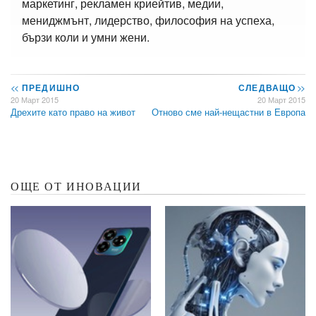
маркетинг, рекламен криейтив, медии,
мениджмънт, лидерство, философия на успеха,
бързи коли и умни жени.
<<
ПРЕДИШНО
СЛЕДВАЩО
>>
20 Март 2015
20 Март 2015
Дрехите като право на живот
Отново сме най-нещастни в Европа
ОЩЕ ОТ ИНОВАЦИИ