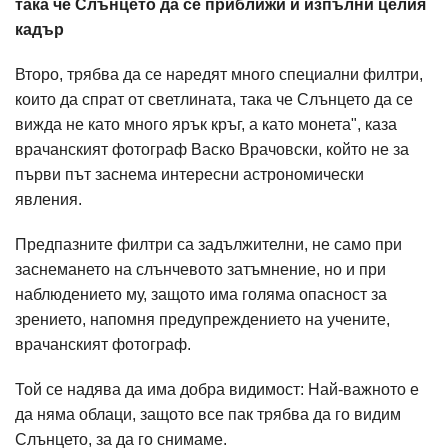
така че Слънцето да се приближи и изпълни целия
кадър
Второ, трябва да се наредят много специални филтри,
които да спрат от светлината, така че Слънцето да се
вижда не като много ярък кръг, а като монета", каза
врачанският фотограф Васко Врачовски, който не за
първи път заснема интересни астрономически
явления.
Предпазните филтри са задължителни, не само при
заснемането на слънчевото затъмнение, но и при
наблюдението му, защото има голяма опасност за
зрението, напомня предупреждението на учените,
врачанският фотограф.
Той се надява да има добра видимост: Най-важното е
да няма облаци, защото все пак трябва да го видим
Слънцето, за да го снимаме.