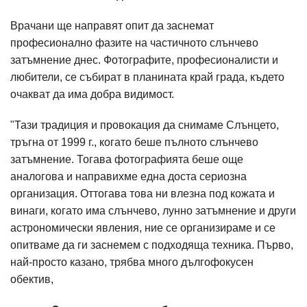
Врачани ще направят опит да заснемат
професионално фазите на частичното слънчево
затъмнение днес. Фотографите, професионалисти и
любители, се събират в планината край града, където
очакват да има добра видимост.
"Тази традиция и провокация да снимаме Слънцето,
тръгна от 1999 г., когато беше пълното слънчево
затъмнение. Тогава фотографията беше още
аналогова и направихме една доста сериозна
организация. Оттогава това ни влезна под кожата и
винаги, когато има слънчево, лунно затъмнение и други
астрономически явления, ние се организираме и се
опитваме да ги заснемем с подходяща техника. Първо,
най-просто казано, трябва много дългофокусен
обектив,