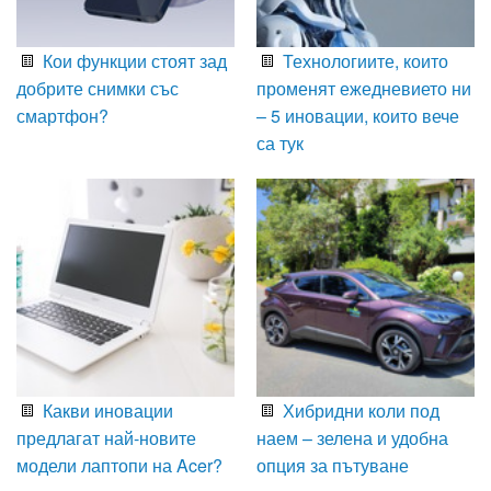
Кои функции стоят зад
Технологиите, които
добрите снимки със
променят ежедневието ни
смартфон?
– 5 иновации, които вече
са тук
Какви иновации
Хибридни коли под
предлагат най-новите
наем – зелена и удобна
модели лаптопи на Acer?
опция за пътуване