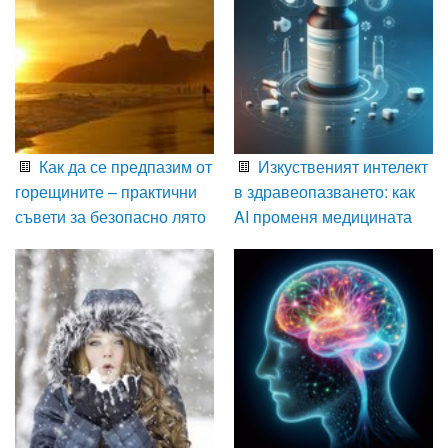
Как да се предпазим от
Изкуственият интелект
горещините – практични
в здравеопазването: как
съвети за безопасно лято
AI променя медицината