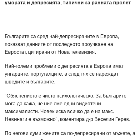
умората и депресията, типични за ранната пролет
Българите са сред най-депресираните в Европа,
показват данните от последното проучване на
Евростат, цитирани от Нова телевизия.
Най-големи проблеми с депресията в Европа имат
унгарците, португалците, а след тях се нареждат
шведите и българите.
"Обяснението е чисто психологическо. За българите
мога да кажа, че ние сме едни видиотени
максималисти. Човек иска всичко да е на макс.
Невинаги е възможно", коментира д-р Веселин Герев.
По негови думи жените са по-депресирани от мъжете, а