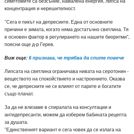
симптомите са безсъние, намалена енергия, липса на
концентрация и нерешителност.
"Сега е пикът на депресиите. Една от основните
причини е зимата, когато няма достатъчно светлина. Тя
е основен фактор в регулирането на нашите биоритми”,
поясни още д-р Герев.
Виж още:
6 признака, че трябва да спите повече
Липсата на светлина ограничава нивата на серотонин -
веществото на спокойствието и настроението. Оказва
се, че депресиите не се влияят от парите и богатите
също плачат.
За да не влизаме в спиралата на консултации и
антидепресанти, можем да изберем бабината рецепта
за душата.
"Единственият вариант е сега човек да се излага на