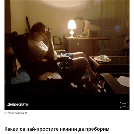
Депресията
© Freeimages.com
Какви са най-простите начини да преборим