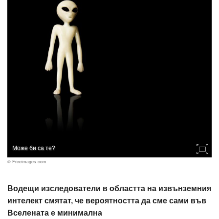
Може би са те?
© Freeimages.com
Водещи изследователи в областта на извънземния
интелект смятат, че вероятността да сме сами във
Вселената е минимална