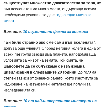
съществуват множество доказателства за това
, че
във вселената има много места, съдържащи всички
необходими условия, за да е
годно едно място за
живот
.
Виж още:
10 изумителни факта за космоса
"Би било странно ако сме сами във вселената"
,
допъва още ученият. Според неговия колега в една от
всеки пет групи звезди има планета, наподобяваща
условията за живот на земята. Той смята, че
шансовете да се сблъскаме с извънземна
цивилизация в следващите 20 години
, до голяма
степен зависи от финансирането, което Института за
издирване на извънземен интелект ще получи за
изследванията си.
Виж още:
10 от най-интересните мистерии на
света