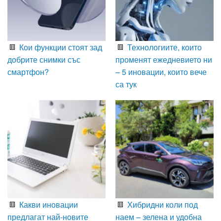
Кои функции стоят зад
Технологиите, които
добрите снимки със
променят ежедневието ни
смартфон?
– 5 иновации, които вече
са тук
Какви иновации
Хибридни коли под
предлагат най-новите
наем – зелена и удобна