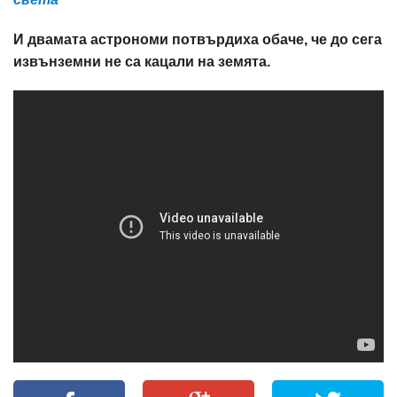
И двамата астрономи потвърдиха обаче, че до сега
извънземни не са кацали на земята.