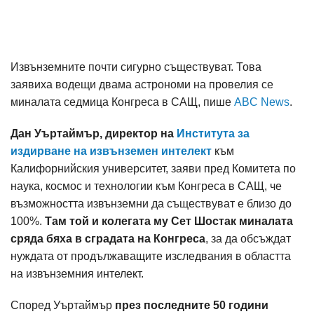
Извънземните почти сигурно съществуват. Това
заявиха водещи двама астрономи на провелия се
миналата седмица Конгреса в САЩ, пише
ABC News
.
Дан Уъртаймър, директор на
Института за
издирване на извънземен интелект
към
Калифорнийския университет, заяви пред Комитета по
наука, космос и технологии към Конгреса в САЩ, че
възможността извънземни да съществуват е близо до
100%.
Там той и колегата му Сет Шостак миналата
сряда бяха в сградата на Конгреса
, за да обсъждат
нуждата от продължаващите изследвания в областта
на извънземния интелект.
Според Уъртаймър
през последните 50 години