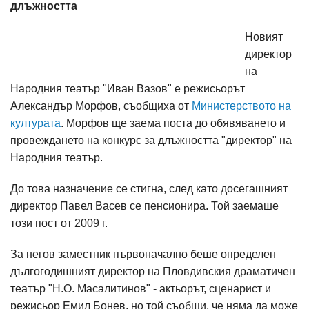
длъжността
Новият
директор
на
Народния театър "Иван Вазов" е режисьорът
Александър Морфов, съобщиха от
Министерството на
културата
. Морфов ще заема поста до обявяването и
провеждането на конкурс за длъжността "директор" на
Народния театър.
До това назначение се стигна, след като досегашният
директор Павел Васев се пенсионира. Той заемаше
този пост от 2009 г.
За негов заместник първоначално беше определен
дългогодишният директор на Пловдивския драматичен
театър "Н.О. Масалитинов" - актьорът, сценарист и
режисьор Емил Бонев, но той съобщи, че няма да може