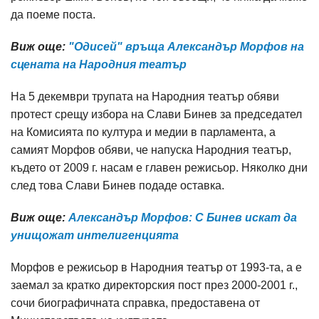
да поеме поста.
Виж още:
"Одисей" връща Александър Морфов на
сцената на Народния театър
На 5 декември трупата на Народния театър обяви
протест срещу избора на Слави Бинев за председател
на Комисията по култура и медии в парламента, а
самият Морфов обяви, че напуска Народния театър,
където от 2009 г. насам е главен режисьор. Няколко дни
след това Слави Бинев подаде оставка.
Виж още:
Александър Морфов: С Бинев искат да
унищожат интелигенцията
Морфов е режисьор в Народния театър от 1993-та, а е
заемал за кратко директорския пост през 2000-2001 г.,
сочи биографичната справка, предоставена от