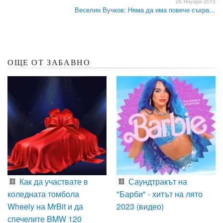
05 Януари 2015
Веселин Вучков: Няма да има повече съкра…
ОЩЕ ОТ ЗАБАВНО
Как да участвате в
Саундтракът на
коледната томбола
"Барби" - хитът на лято
Wheely на MrBit и да
2023 (видео)
спечелите BMW 120