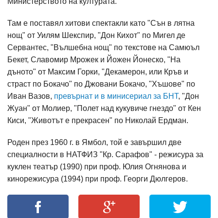
Министерството на културата.
Там е поставял хитови спектакли като "Сън в лятна
нощ" от Уилям Шекспир, "Дон Кихот" по Мигел де
Сервантес, "Вълшебна нощ" по текстове на Самюъл
Бекет, Славомир Мрожек и Йожен Йонеско, "На
дъното" от Максим Горки, "Декамерон, или Кръв и
страст по Бокачо" по Джовани Бокачо, "Хъшове" по
Иван Вазов,
превърнат и в минисериал за БНТ
, "Дон
Жуан" от Молиер, "Полет над кукувиче гнездо" от Кен
Киси, "Животът е прекрасен" по Николай Ердман.
Роден през 1960 г. в Ямбол, той е завършил две
специалности в НАТФИЗ "Кр. Сарафов" - режисура за
куклен театър (1990) при проф. Юлия Огнянова и
кинорежисура (1994) при проф. Георги Дюлгеров.