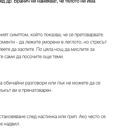
ед др. Вранич ни намекват, че тялото ни има
ият симптом, който показва, че се претоварвате.
оменти - да лежите уморени в леглото, но стресът
спеете да заспите. По цяла нощ да мислите за
те сами да посочите още теми.
на обичайни разговори или пък не можете да се
озъкът ви е пренатоварен.
становяване след настинка или грип. Ако често се
 е надвил.