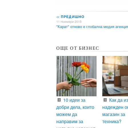
<<
ПРЕДИШНО
11 Ноември 2015
"Карат" отново е глобална медия агенц
ОЩЕ ОТ БИЗНЕС
10 идеи за
Как да и
добри дела, които
надежден о
можем да
магазин за
направим за
техника?