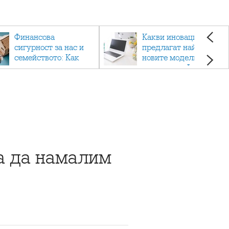
Финансова
Какви иновации
сигурност за нас и
предлагат най-
семейството: Как
новите модели
помагат
лаптопи на Acer?
застраховките?
ва да намалим