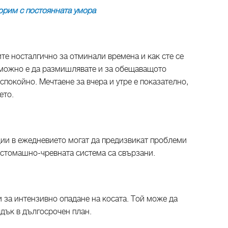
орим с постоянната умора
те носталгично за отминали времена и как сте се
зможно е да размишлявате и за обещаващото
спокойно. Мечтаене за вчера и утре е показателно,
ето.
ции в ежедневието могат да предизвикат проблеми
 стомашно-чревната система са свързани.
 за интензивно опадане на косата. Той може да
ядък в дългосрочен план.