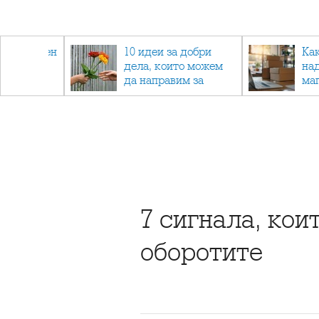
 - намален
10 идеи за добри
Ка
спортни
дела, които можем
на
ия
да направим за
ма
напълно непознат
7 сигнала, кои
оборотите