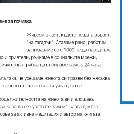
реме за почивка
Живеем в свят, където нещата вървят
"на тагадък". Ставаме рано, работим,
занимаваме се с 1000 неща наведнъж,
во и приятели, ръчкаме в социалните мрежи,
сичко това трябва да събираме само в 24 часа.
ала така, че усещаме живота си празен без някаква
е особено съгласно със случващото се.
продължителността на живота ви и влошава
ви кара да се чувствате важни", казва доктор
сове за активна медитация и автор на книгата