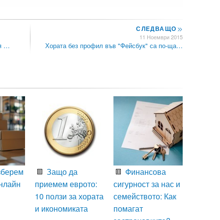
СЛЕДВАЩО
>>
11 Ноември 2015
ия …
Хората без профил във "Фейсбук" са по-ща…
зберем
Защо да
Финансова
нлайн
приемем еврото:
сигурност за нас и
10 ползи за хората
семейството: Как
и икономиката
помагат