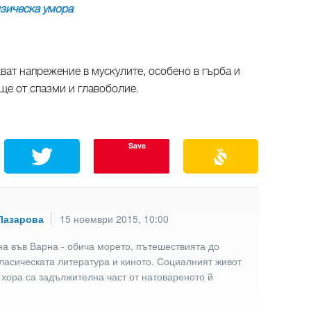
изическа умора
ват напрежение в мускулите, особено в гърба и
ще от спазми и главоболие.
Save
Лазарова
15 ноември 2015, 10:00
а във Варна - обича морето, пътешествията до
ласическата литература и киното. Социалният живот
 хора са задължителна част от натовареното й