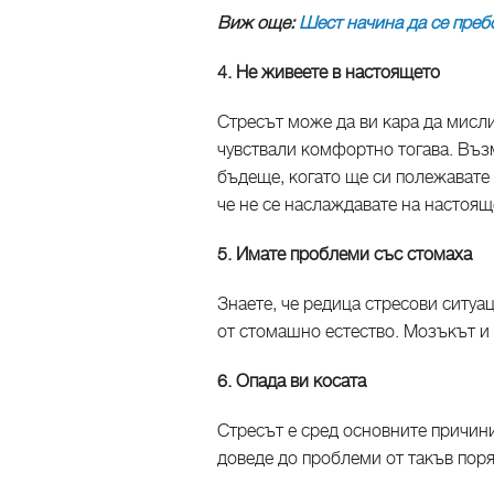
Виж още:
Шест начина да се преб
4. Не живеете в настоящето
Стресът може да ви кара да мисли
чувствали комфортно тогава. Въ
бъдеще, когато ще си полежавате 
че не се наслаждавате на настоящ
5. Имате проблеми със стомаха
Знаете, че редица стресови ситуа
от стомашно естество. Мозъкът и
6. Опада ви косата
Стресът е сред основните причини
доведе до проблеми от такъв пор