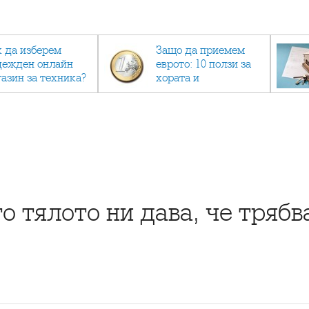
к да изберем
Защо да приемем
дежден онлайн
еврото: 10 ползи за
газин за техника?
хората и
икономиката
то тялото ни дава, че тряб