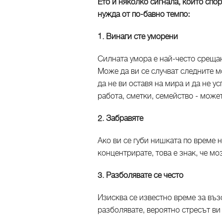
Ето и няколко сигнала, които спор
нужда от по-бавно темпо:
1. Винаги сте уморени
Силната умора е най-често срещан
Може да ви се случват следните м
да не ви оставя на мира и да не у
работа, сметки, семейство - може
2. Забравяте
Ако ви се губи нишката по време 
концентрирате, това е знак, че м
3. Разболявате се често
Изисква се известно време за въз
разболявате, вероятно стресът ви