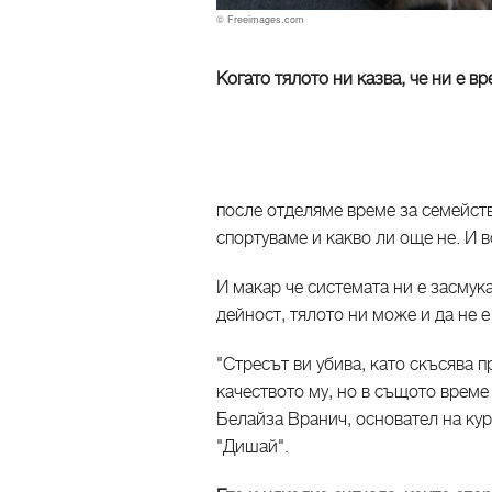
© Freeimages.com
Когато тялото ни казва, че ни е в
после отделяме време за семейст
спортуваме и какво ли още не. И в
И макар че системата ни е засмук
дейност, тялото ни може и да не 
"Стресът ви убива, като скъсява 
качеството му, но в същото време 
Белайза Вранич, основател на кур
"Дишай".