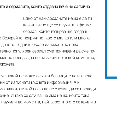
е и сериалите, които отдавна вече не са тайна
Едно от най-досадните неща е да ти
кажат какво ще се случи във филм/
сериал, който тепърва ще гледаш.
о безкрайно неприятно, което малко или много
едането. В дните около излизане на нова
телно популярен сериал сме принудени да сме по-
минно поле, за да не ни застигне някой коментар,
 сюжета.
ече никой не може да чака бавниците да изгледат
ни от изпуснати късчета информация. А и
амо защото някой все още не е успял да се наслади
ие. И така се случва, че има неща, които така
ги научили до момента, най-вероятно сте се крили в