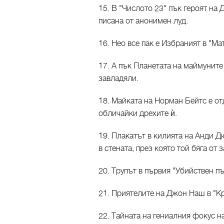
15. В "Числото 23" пък героят на 
писана от анонимен луд.
16. Нео все пак е Избраният в "Ма
17. А пък Планетата на маймуните
завладяли.
18. Майката на Норман Бейтс е отд
обличайки дрехите ѝ.
19. Плакатът в килията на Анди Д
в стената, през която той бяга от 
20. Трупът в първия "Убийствен п
21. Приятелите на Джон Наш в "Кр
22. Тайната на гениалния фокус н