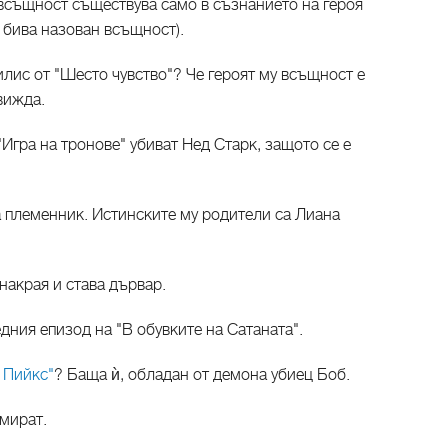
 всъщност съществува само в съзнанието на героя
е бива назован всъщност).
илис от "Шесто чувство"? Че героят му всъщност е
 вижда.
"Игра на тронове" убиват Нед Старк, защото се е
 а племенник. Истинските му родители са Лиана
 накрая и става дървар.
дния епизод на "В обувките на Сатаната".
 Пийкс"
? Баща ѝ, обладан от демона убиец Боб.
умират.