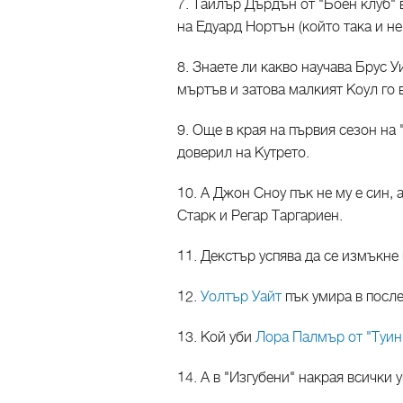
7. Тайлър Дърдън от "Боен клуб"
на Едуард Нортън (който така и н
8. Знаете ли какво научава Брус У
мъртъв и затова малкият Коул го
9. Още в края на първия сезон на 
доверил на Кутрето.
10. А Джон Сноу пък не му е син,
Старк и Регар Таргариен.
11. Декстър успява да се измъкне
12.
Уолтър Уайт
пък умира в после
13. Кой уби
Лора Палмър от "Туин
14. А в "Изгубени" накрая всички 