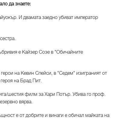
ало да знаете:
айуокър. И двамата заедно убиват император
 сестра.
Бъбривия е Кайзер Созе в "Обичайните
 герои на Кевин Спейси, в "Седем" изиграният от
 героя на Брад Пит.
ига/шестия филм за Хари Потър. Убива го проф.
езервно вярва.
ъщност е от добрите и винаги е обичал майката на