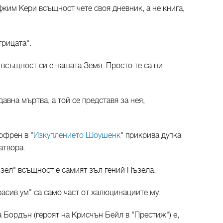
Джим Кери всъщност чете своя дневник, а не книга,
трицата".
 всъщност си е нашата Земя. Просто те са ни
авна мъртва, а той се представя за нея,
юфрен в "
Изкуплението Шоушенк
" прикрива дупка
затвора.
ъзел" всъщност е самият зъл гений Пъзела.
асив ум" са само част от халюцинациите му.
а Бордън (героят на Крисчън Бейл в "Престиж") е,