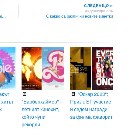
СЛЕДВАЩО
>>
08 Декември 2016
ni…
С какво са различни новите винетки
акът
"Оскар 2023":
 хитът
"Барбенхаймер" -
Приз с БГ участие
3
летният кинохит,
и седем награди
който чупи
за филма фаворит
рекорди