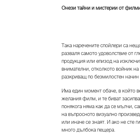
Онези тайни и мистерии от филмит
Така наречените спойлери са нещ
разваля самото удоволствие от гл
продукция или епизод на изключи
внимателни, отколкото войник на 
разкриващ по безмилостен начин
Има един момент обаче, в който в
желания филм, и те биват засипва
понякога няма как да се мълчи, с
на въпросното визуално произведен
или иначе се знаят. И ако не сте 
много дълбока пещера.