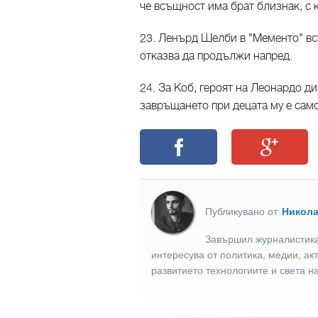
че всъщност има брат близнак, с 
23. Ленърд Шелби в "Мементо" вс
отказва да продължи напред.
24. За Коб, героят на Леонардо ди
завръщането при децата му е само
Публикувано от
Никол
Завършил журналистика
интересува от политика, медии, ак
развитието технологиите и света н