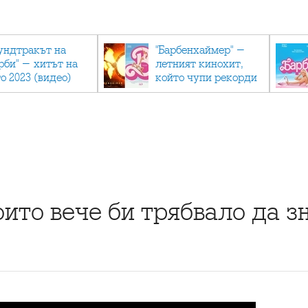
ундтракът на
"Барбенхаймер" -
рби" - хитът на
летният кинохит,
о 2023 (видео)
който чупи рекорди
оито вече би трябвало да з