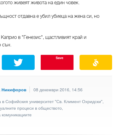
когото живеят живота на един човек.
ъщност отдавна е убил убиеца на жена си, но
 Каприо в "Генезис", щастливият край и
 сън.
Save
а Никифоров
08 декември 2016, 14:56
 в Софийския университет "Св. Климент Охридски",
туалните процеси в обществото,
а комуникациите