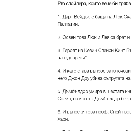
Ето спойлера, които вече би трябв
1. Дарт Вейдър е баща на Люк Ск
Палпатин.
2. Освен това Люк и Лея са брат и
3. Героят на Кевин Спейси Кинт 
заподозрени".
4. И като става въпрос за ключови
него Джон Доу убива съпругата на
5. Дъмбълдор умира в шестата кн
Снейп, на когото Дъмбълдор безр
6. И въпреки това проф. Снейп вс
Хари.