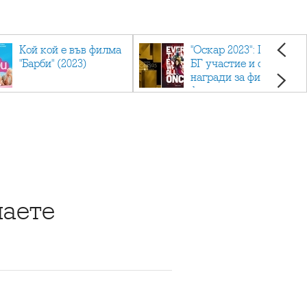
Кой кой е във филма
"Оскар 2023": Приз с
"Барби" (2023)
БГ участие и седем
награди за филма
фаворит
наете