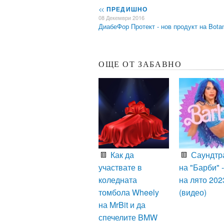
<<
ПРЕДИШНО
08 Декември 2016
ДиабеФор Протект - нов продукт на Bota
ОЩЕ ОТ ЗАБАВНО
Как да
Саундтр
участвате в
на "Барби" -
коледната
на лято 202
томбола Wheely
(видео)
на MrBit и да
спечелите BMW