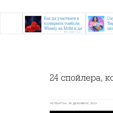
ични
Как да участвате в
Са
: Тайните
коледната томбола
"Ба
дор"
Wheely на MrBit и да
лят
спечелите BMW 120
24 спойлера, к
ЧЕТВЪРТЪК, 08 ДЕКЕМВРИ, 2016