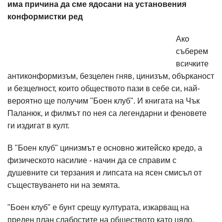
има причина да сме ядосани на установения
конформистки ред
Ако
съберем
всичките
антиконформизъм, безцелен гняв, цинизъм, обърканост
и безцелност, които обществото пази в себе си, най-
вероятно ще получим "Боен клуб". И книгата на Чък
Паланюк, и филмът по нея са легендарни и феновете
ги издигат в култ.
В "Боен клуб" цинизмът е основно житейско кредо, а
физическото насилие - начин да се справим с
душевните си терзания и липсата на ясен смисъл от
съществуването ни на земята.
"Боен клуб" е бунт срещу културата, изкарващ на
преден план слабостите на обществото като цяло.