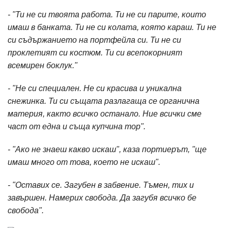
- "Ти не си твоята работа. Ти не си парите, които
имаш в банката. Ти не си колата, която караш. Ти не
си съдържанието на портфейла си. Ти не си
проклетият си костюм. Ти си всепокорният
всемирен боклук."
- "Не си специален. Не си красива и уникална
снежинка. Ти си същата разлагаща се органична
материя, както всичко останало. Ние всички сме
част от една и съща купчина тор".
- "Ако не знаеш какво искаш", каза портиерът, "ще
имаш много от това, което не искаш".
- "Оставих се. Загубен в забвение. Тъмен, тих и
завършен. Намерих свобода. Да загубя всичко бе
свобода".