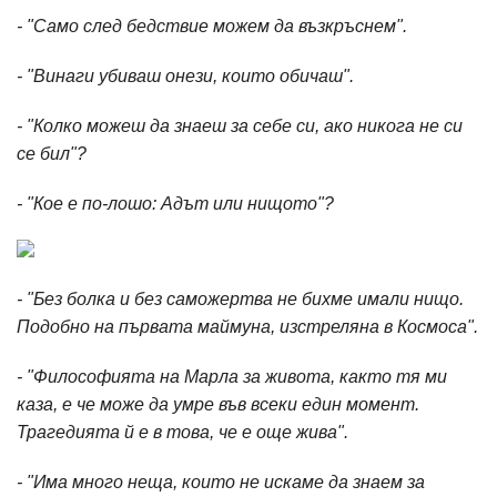
- "Само след бедствие можем да възкръснем".
- "Винаги убиваш онези, които обичаш".
- "Колко можеш да знаеш за себе си, ако никога не си
се бил"?
- "Кое е по-лошо: Адът или нищото"?
- "Без болка и без саможертва не бихме имали нищо.
Подобно на първата маймуна, изстреляна в Космоса".
- "Философията на Марла за живота, както тя ми
каза, е че може да умре във всеки един момент.
Трагедията й е в това, че е още жива".
- "Има много неща, които не искаме да знаем за