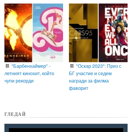
"Барбенхаймер" -
"Оскар 2023": Приз с
летният кинохит, който
БГ участие и седем
чупи рекорди
награди за филма
фаворит
ГЛЕДАЙ