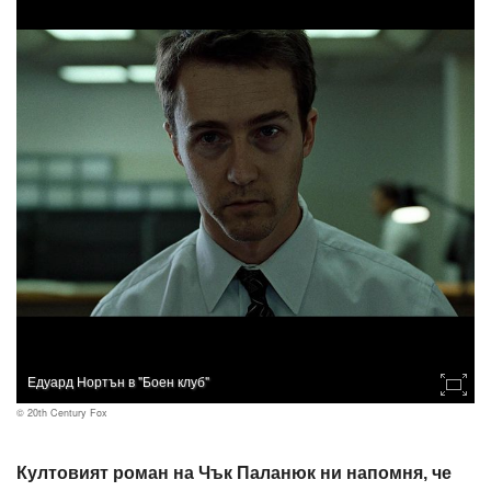
Едуард Нортън в "Боен клуб"
© 20th Century Fox
Култовият роман на Чък Паланюк ни напомня, че