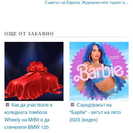
Съветът на Европа: Журналистите търпят н…
ОЩЕ ОТ ЗАБАВНО
Как да участвате в
Саундтракът на
коледната томбола
"Барби" - хитът на лято
Wheely на MrBit и да
2023 (видео)
спечелите BMW 120