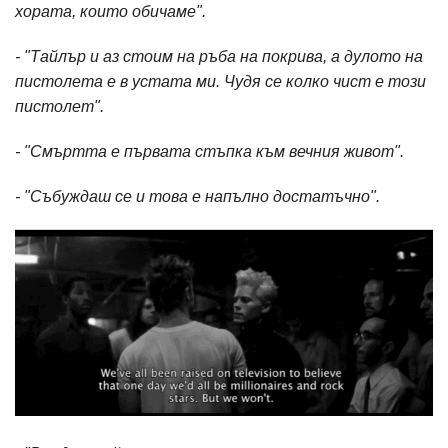
хората, които обичаме".
- "Тайлър и аз стоим на ръба на покрива, а дулото на
пистолета е в устата ми. Чудя се колко чист е този
пистолет".
- "Смъртта е първата стъпка към вечния живот".
- "Събуждаш се и това е напълно достатъчно".