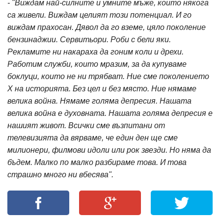
- "Виждам най-силните и умните мъже, които някога
са живели. Виждам целият този потенциал. И го
виждам прахосан. Дявол да го вземе, цяло поколение
бензинаджии. Сервитьори. Роби с бели яки.
Рекламите ни накараха да гоним коли и дрехи.
Работим служби, които мразим, за да купуваме
боклуци, които не ни трябват. Ние сме поколението
Х на историята. Без цел и без място. Ние нямаме
велика война. Нямаме голяма депресия. Нашата
велика война е духовната. Нашата голяма депресия е
нашият живот. Всички сме възпитани от
телевизията да вярваме, че един ден ще сме
милионери, филмови идоли или рок звезди. Но няма да
бъдем. Малко по малко разбираме това. И това
страшно много ни вбесява".