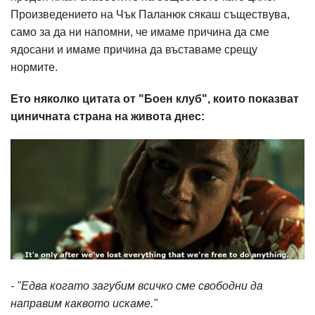
Произведението на Чък Паланюк сякаш съществува,
само за да ни напомни, че имаме причина да сме
ядосани и имаме причина да въставаме срещу
нормите.
Ето няколко цитата от "Боен клуб", които показват
циничната страна на живота днес:
- "Едва когато загубим всичко сме свободни да
направим каквото искаме."