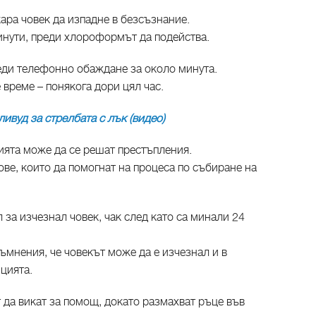
ара човек да изпадне в безсъзнание.
инути, преди хлороформът да подейства.
еди телефонно обаждане за около минута.
 време – понякога дори цял час.
ивуд за стрелбата с лък (видео)
ията може да се решат престъпления.
ове, които да помогнат на процеса по събиране на
 за изчезнал човек, чак след като са минали 24
ъмнения, че човекът може да е изчезнал и в
ицията.
ат да викат за помощ, докато размахват ръце във