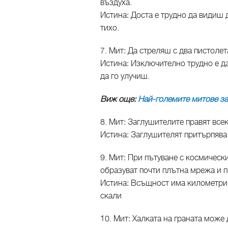
въздуха.
Истина: Доста е трудно да видиш д
тихо.
7. Мит: Да стреляш с два пистолет
Истина: Изключително трудно е д
да го улучиш.
Виж още:
Най-големите митове за
8. Мит: Заглушителите правят вс
Истина: Заглушителят притърпява 
9. Мит: При пътуване с космическ
образуват почти плътна мрежа и пи
Истина: Всъщност има километри 
скали
10. Мит: Халката на граната може