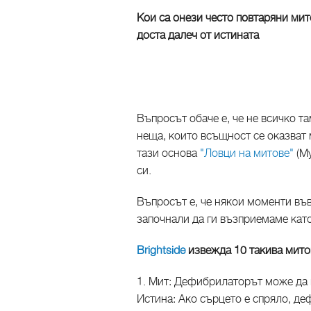
Кои са онези често повтаряни мит
доста далеч от истината
Въпросът обаче е, че не всичко т
неща, които всъщност се оказват
тази основа
"Ловци на митове"
(My
си.
Въпросът е, че някои моменти във
започнали да ги възприемаме като
Brightside
извежда 10 такива митов
1. Мит: Дефибрилаторът може да 
Истина: Ако сърцето е спряло, де