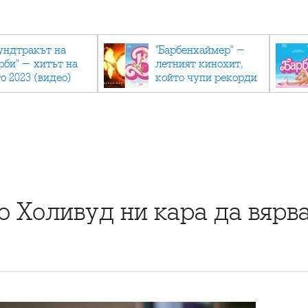
ундтракът на
"Барбенхаймер" -
рби" - хитът на
летният кинохит,
о 2023 (видео)
който чупи рекорди
то Холивуд ни кара да вярв