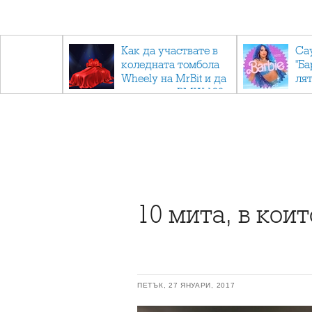
ични
Как да участвате в
Са
: Тайните
коледната томбола
"Ба
дор"
Wheely на MrBit и да
лят
спечелите BMW 120
10 мита, в кои
ПЕТЪК, 27 ЯНУАРИ, 2017