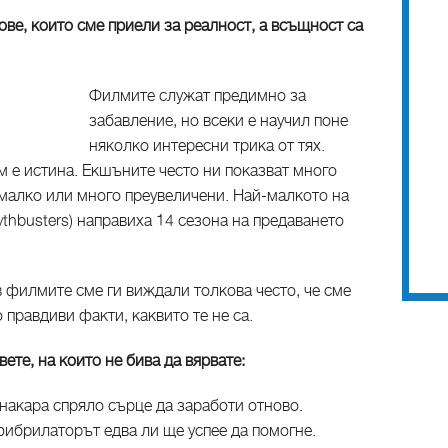
ове, които сме приели за реалност, а всъщност са
Филмите служат предимно за
забавление, но всеки е научил поне
няколко интересни трика от тях.
ам е истина. Екшъните често ни показват много
 малко или много преувеличени. Най-малкото на
thbusters) направиха 14 сезона на предаването
 филмите сме ги виждали толкова често, че сме
 правдиви факти, каквито те не са.
ете, на които не бива да вярвате:
накара спряло сърце да заработи отново.
фибрилаторът едва ли ще успее да помогне.