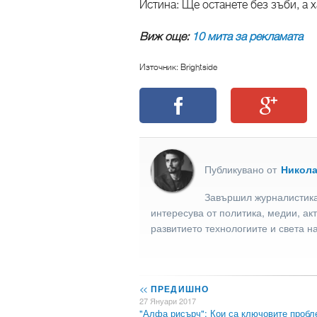
Истина: Ще останете без зъби, а 
Виж още:
10 мита за рекламата
Източник: Brightside
Публикувано от
Никол
Завършил журналистика
интересува от политика, медии, ак
развитието технологиите и света н
<<
ПРЕДИШНО
27 Януари 2017
"Алфа рисърч": Кои са ключовите проб