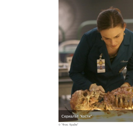
Сериалът "Кости"
© "Фокс Крайм"