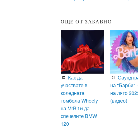
ОЩЕ ОТ ЗАБАВНО
Как да
Саундтр
участвате в
на "Барби" -
коледната
на лято 202
томбола Wheely
(видео)
на MrBit и да
спечелите BMW
120