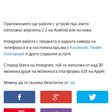
Приложението ще работи с устройства, които
използват версията 2.2 на
Android
или по-нова.
Instagram работи с предната и задната камера на
телефона и е в постоянна връзка с
Facebook
,
Twitter
,
Foursquare
и други социални услуги.
Според блога на
Instagram
, той се използва от над 30
милиона души на мобилната платформа
iOS
на
Apple
.
Можеш да го свалиш безплатно от
тук
.
Save