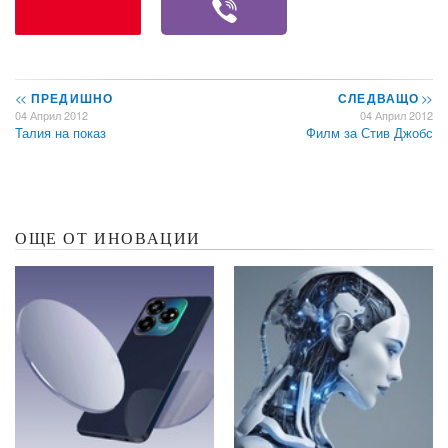
<<
ПРЕДИШНО
СЛЕДВАЩО
>>
04 Април 2012
04 Април 2012
Талия на показ
Филм за Стив Джобс
ОЩЕ ОТ ИНОВАЦИИ