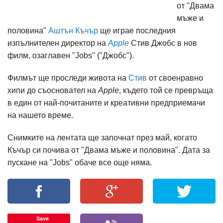
от "Двама
мъже и
половина"
Аштън Къчър
ще играе последния
изпълнителен директор на
Apple
Стив Джобс в нов
филм, озаглавен "Jobs" ("Джобс").
Филмът ще проследи живота на
Стив
от своенравно
хипи до съосновател на
Apple
, където той се превръща
в един от най-почитаните и креативни предприемачи
на нашето време.
Снимките на лентата ще започнат през май, когато
Къчър си почива от
"Двама мъже и половина". Дата за
пускане на "
Jobs
" обаче все още няма.
Save