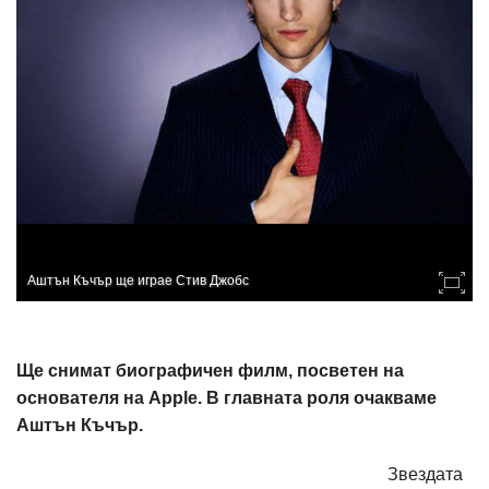
Аштън Къчър ще играе Стив Джобс
Ще снимат биографичен филм, посветен на
основателя на Apple. В главната роля очакваме
Аштън Къчър.
Звездата