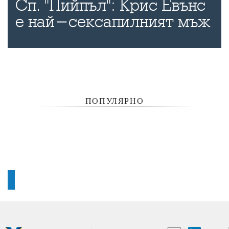
Сп. "Пийпъл": Крис Евънс
е най-сексапилният мъж
ПОПУЛЯРНО