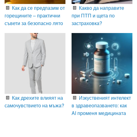
Как да се предпазим от
Какво да направите
горещините – практични
при ПТП и щета по
съвети за безопасно лято
застраховка?
Как дрехите влияят на
Изкуственият интелект
самочувствието на мъжа?
в здравеопазването: как
AI променя медицината