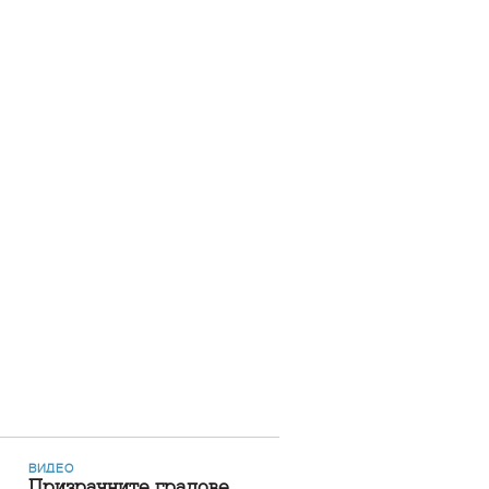
ВИДЕО
Призрачните градове