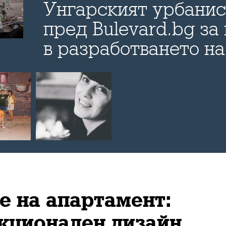
Унгарският урбанис
пред Bulevard.bg за
в разработването на
развитие на градск
 на апартамент:
кционален дизайн