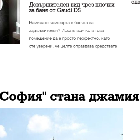
опа
Довършителен вид чрез плочки
за баня от Gaudi DS
Намирате комфорта в банята за
задължителен? Искате всичко в това
помещение да е просто перфектно, като
сте уверени, че целта оправдава средствата
 София" стана джамия