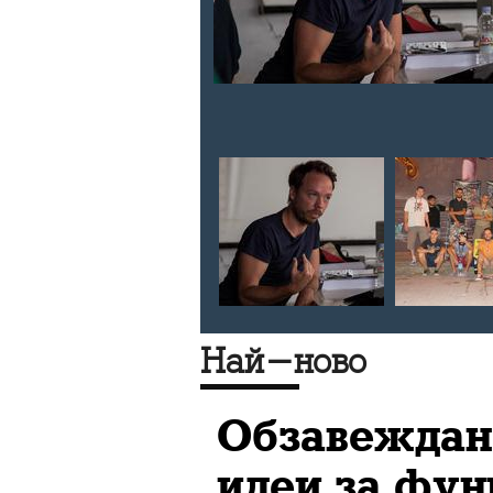
 разговора
зад големия
реведат
ъстър свят
срещата
ткъде сте
Най-ново
Обзавеждане
идеи за фун