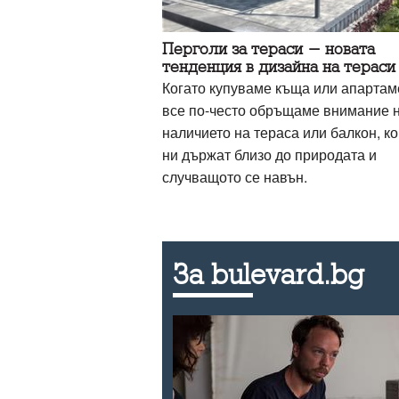
Перголи за тераси - новата
тенденция в дизайна на тераси
Когато купуваме къща или апартам
все по-често обръщаме внимание 
наличието на тераса или балкон, ко
ни държат близо до природата и
случващото се навън.
За bulevard.bg
: В
беседници,