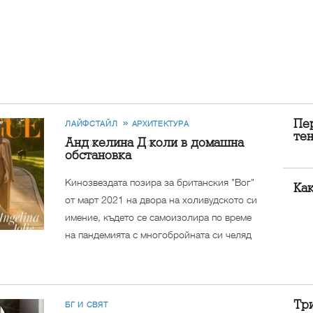
Пер
ЛАЙФСТАЙЛ
АРХИТЕКТУРА
тен
Анджелина Джоли в домашна
обстановка
Кинозвездата позира за британския "Вог"
Ка
от март 2021 на двора на холивудското си
имение, където се самоизолира по време
на пандемията с многобройната си челяд
Тр
БГ И СВЯТ