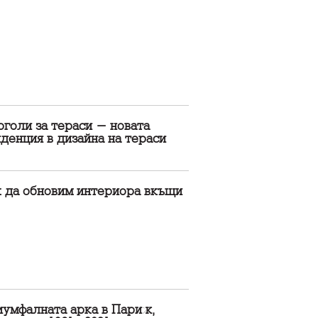
голи за тераси - новата
денция в дизайна на тераси
к да обновим интериора вкъщи
иумфалната арка в Париж,