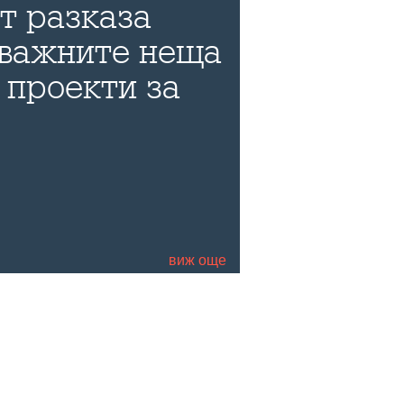
т разказа
 важните неща
 проекти за
ата среда
виж още