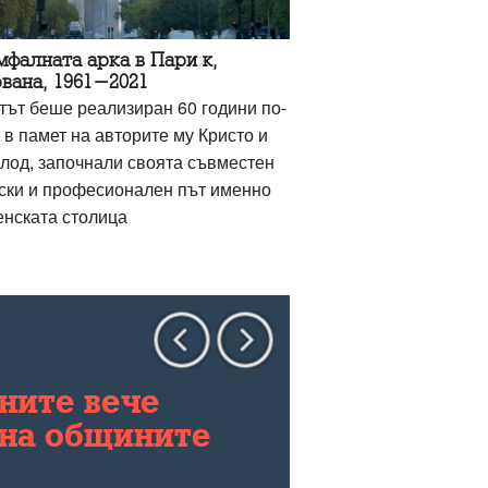
мфалната арка в Париж,
вана, 1961-2021
тът беше реализиран 60 години по-
 в памет на авторите му Кристо и
лод, започнали своята съвместен
ски и професионален път именно
енската столица
ните вече
 на общините