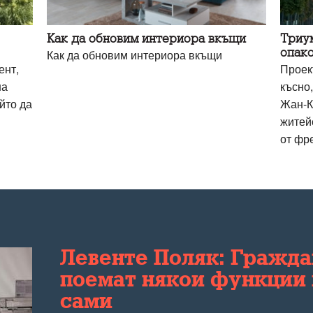
Как да обновим интериора вкъщи
Триу
опако
Как да обновим интериора вкъщи
ент,
Проек
на
късно,
йто да
Жан-К
житей
от фр
Левенте Поляк: Гражда
поемат някои функции
сами