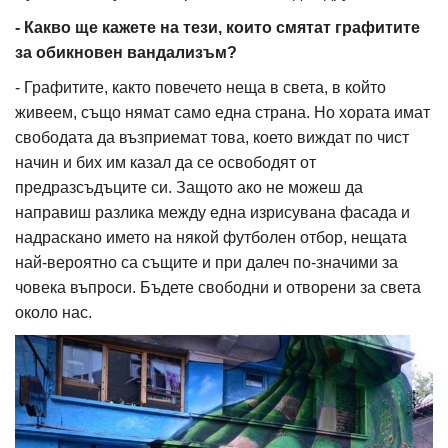
- Какво ще кажете на тези, които смятат графитите
за обикновен вандализъм?
- Графитите, както повечето неща в света, в който
живеем, също нямат само една страна. Но хората имат
свободата да възприемат това, което виждат по чист
начин и бих им казал да се освободят от
предразсъдъците си. Защото ако не можеш да
направиш разлика между една изрисувана фасада и
надраскано името на някой футболен отбор, нещата
най-вероятно са същите и при далеч по-значими за
човека въпроси. Бъдете свободни и отворени за света
около нас.