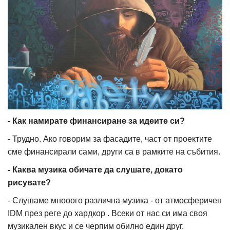
- Как намирате финансиране за идеите си?
- Трудно. Ако говорим за фасадите, част от проектите
сме финансирали сами, други са в рамките на събития.
- Каква музика обичате да слушате, докато
рисувате?
- Слушаме мнооого различна музика - от атмосферичен
IDM през реге до хардкор . Всеки от нас си има своя
музикален вкус и се черпим обилно един друг.