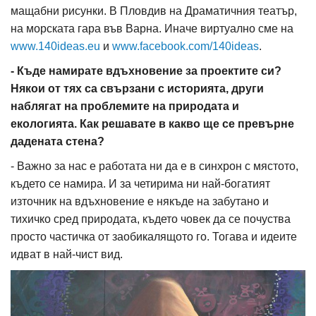
мащабни рисунки. В Пловдив на Драматичния театър,
на морската гара във Варна. Иначе виртуално сме на
www.140ideas.eu
и
www.facebook.com/140ideas
.
- Къде намирате вдъхновение за проектите си?
Някои от тях са свързани с историята, други
наблягат на проблемите на природата и
екологията. Как решавате в какво ще се превърне
дадената стена?
- Важно за нас е работата ни да е в синхрон с мястото,
където се намира. И за четирима ни най-богатият
източник на вдъхновение е някъде на забутано и
тихичко сред природата, където човек да се почуства
просто частичка от заобикалящото го. Тогава и идеите
идват в най-чист вид.