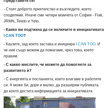
Представете се!
- Стоят доброто приятелство и възгледите, които
споделяме. Иначе сме четири момчета от София - Flak,
JRMN, Teleto и Yeto.
- Какво ви подтикна да се включите в инициативата
I CAN TOO
?
- Каузите, зад които застава и инициира
I CAN TOO
. И
че ние също можем да помагаме, чрез това, което
правим.
- С какво мислите, че можете да помогнете за
развитието ѝ?
- С енергията и посланията, които влагаме в работите
си. А може би, дори и малко, да разширим публиката,
до която достига информацията за инициативата.