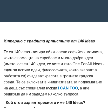
Интервю с графити артистите от 140 Ideas
Те са 140ideas - четири обикновени софийски момчета,
които с помощта на спрейове и много добри идеи
(името, освен 140 идеи, се чете и като One For All Ideas -
един за всички идеи, философията, която вкарват в
работата си) създават красота в грозната градска
среда. Те се включват в инициативата за подпомагане
на деца със специални нужди
I CAN TOO
, а ние
решихме да им зададем няколко въпроса.
- Кой стои зад интересното име 140 Ideas?