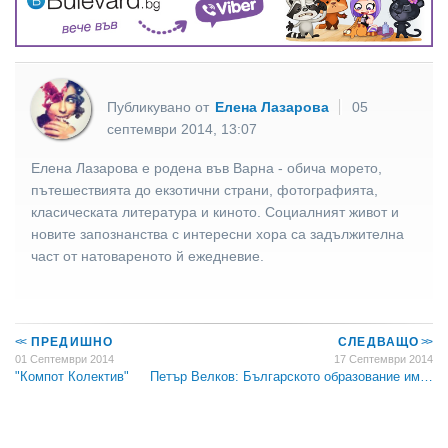
Публикувано от
Елена Лазарова
05
септември 2014, 13:07
Елена Лазарова е родена във Варна - обича морето,
пътешествията до екзотични страни, фотографията,
класическата литература и киното. Социалният живот и
новите запознанства с интересни хора са задължителна
част от натовареното й ежедневие.
<<
ПРЕДИШНО
СЛЕДВАЩО
>>
01 Септември 2014
17 Септември 2014
"Компот Колектив"
Петър Велков: Българското образование им…