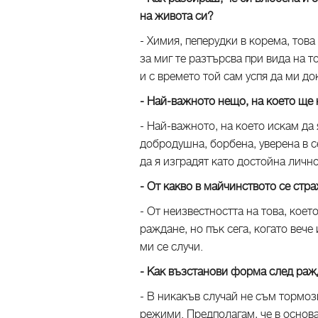
на живота си?
- Химия, пеперудки в корема, това
за миг те разтърсва при вида на 
и с времето той сам успя да ми до
- Най-важното нещо, на което ще
- Най-важното, на което искам да 
добродушна, борбена, уверена в се
да я изградят като достойна лично
- От какво в майчинството се ст
- От неизвестността на това, коет
раждане, но пък сега, когато вече
ми се случи.
- Как възстанови форма след ражда
- В никакъв случай не съм тормоз
режими. Предполагам, че в основа