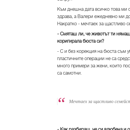
Към днешна дата всичко това ми с
здрава, а Валери ежедневно ми до
Накратко - мечтаех за щастливо с
- Смяташ ли, че животът ти нямаше
коригирала б
- С и без корекция на бюста съм у
пластичните операции не са средс
много примери за жени, които пос
са самотни.
Мечтаех за щастливо семейст
- Как разбираш, че си влюбена и 