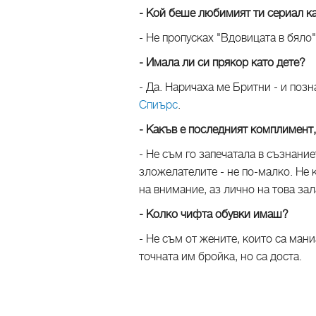
- Кой беше любимият ти сериал 
- Не пропусках "Вдовицата в бяло
- Имала ли си прякор като дете?
- Да. Наричаха ме Бритни - и поз
Спиърс
.
- Какъв е последният комплимент,
- Не съм го запечатала в съзнани
зложелателите - не по-малко. Не 
на внимание, аз лично на това зал
- Колко чифта обувки имаш?
- Не съм от жените, които са мани
точната им бройка, но са доста.