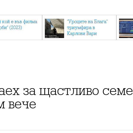
й кой е във филма
"Уроците на Блага"
рби" (2023)
триумфира в
Карлови Вари
аех за щастливо семе
м вече