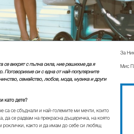
За Ни
 се вихрят с пълна сила, ние решихме да я
Мис П
р. Поговорихме си с една от най-популярните
инство, семейство, любов, мода, музика и други
си като дете?
че са се сбъднали и най-големите ми мечти, които
ка, да се радвам на прекрасна дъщеричка, на която
м роклички, както и да имам до себе си любящ