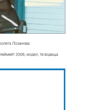
колета Лозанова:
леймейт 2006, модел, тв водеща