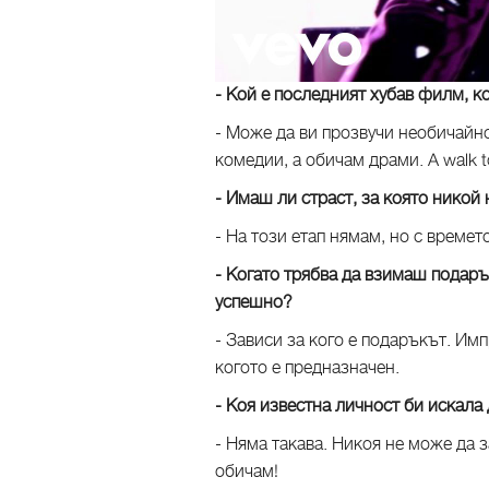
- Кой е последният хубав филм, к
- Може да ви прозвучи необичайн
комедии, а обичам драми. A walk
- Имаш ли страст, за която никой
- На този етап нямам, но с времет
- Когато трябва да взимаш подаръ
успешно?
- Зависи за кого е подаръкът. Им
когото е предназначен.
- Коя известна личност би искала 
- Няма такава. Никоя не може да 
обичам!