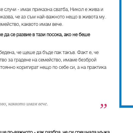
е случи - имах приказна сватба, Никол е жива и
казва, че аз съм най-важното нещо в живота му.
емейство, каквото имам вече.
 да се развие в тази посока, ако не беше
юста си?
бедена, че щеше да бъде пак такъв. Факт е, че
тво за градене на семейство, имаме безброй
тоянно коригират нещо по себе си, а на практика
во, каквото имам вече.
още по-важното - как разбра, че си срещнала мъжа