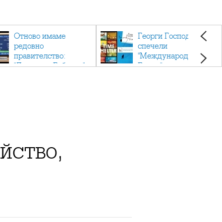
Отново имаме
Георги Господинов
редовно
спечели
правителство:
"Международен
"Денков - Габриел"
Букър" с романа
"Времеубежище"
йство,