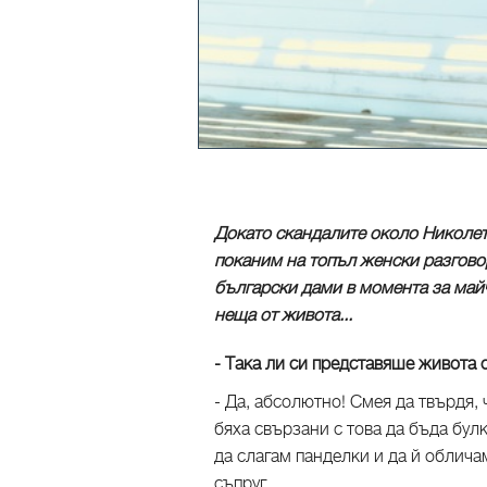
Докато скандалите около Николета
поканим на топъл женски разгово
български дами в момента за майч
неща от живота...
- Така ли си представяше живота 
- Да, абсолютно! Смея да твърдя, 
бяха свързани с това да бъда бул
да слагам панделки и да й облича
съпруг.