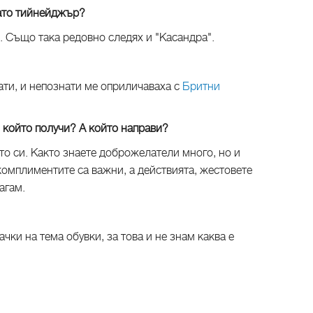
като тийнейджър?
". Също така редовно следях и "Касандра".
нати, и непознати ме оприличаваха с
Бритни
 който получи? А който направи?
ето си. Както знаете доброжелатели много, но и
комплиментите са важни, а действията, жестовете
агам.
ачки на тема обувки, за това и не знам каква е