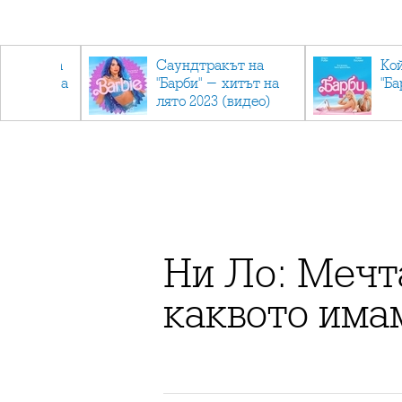
лев върна
Саундтракът на
Ко
ен мандата
"Барби" - хитът на
"Ба
ължаваме
лято 2023 (видео)
"
Ни Ло: Мечт
каквото има