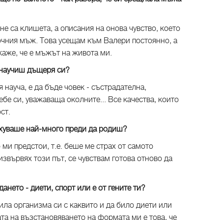
 не са клишета, а описания на онова чувство, което
точния мъж. Това усещам към Валери постоянно, а
каже, че е мъжът на живота ми.
 научиш дъщеря си?
я науча, е да бъде човек - състрадателна,
бе си, уважаваща околните... Все качества, които
ст.
рахуваше най-много преди да родиш?
о ми предстои, т.е. беше ме страх от самото
 извървях този път, се чувствам готова отново да
нето - диети, спорт или е от гените ти?
ила организма си с каквито и да било диети или
та на възстановяването на формата ми е това, че