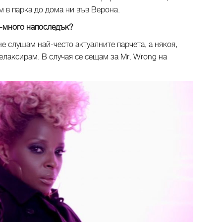
 в парка до дома ни във Верона.
й-много напоследък?
 не слушам най-често актуалните парчета, а някоя,
релаксирам. В случая се сещам за Mr. Wrong на