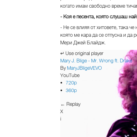
когато имам свободно време тичам
- Коя е песента, която слушаш на
- Не се влияя от хитовете, така че
която ме кара да се отпусна и да 
Мери Джей Блайдж.
↵ Use original player
Mary J. Blige - Mr. Wrong ft. Drake
By
MaryJBligeVEVO
YouTube
720p
360p
← Replay
X
i