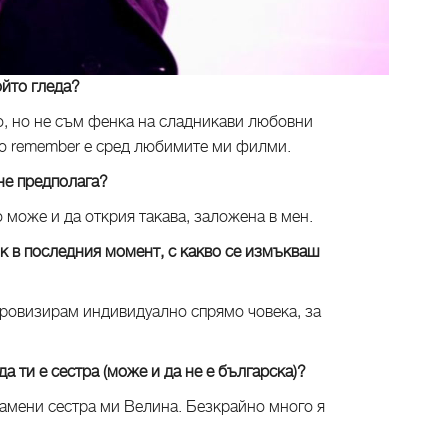
ойто гледа?
о, но не съм фенка на сладникави любовни
 to remember е сред любимите ми филми.
 не предполага?
о може и да открия такава, заложена в мен.
к в последния момент, с какво се измъкваш
провизирам индивидуално спрямо човека, за
да ти е сестра (може и да не е българска)?
замени сестра ми Велина. Безкрайно много я