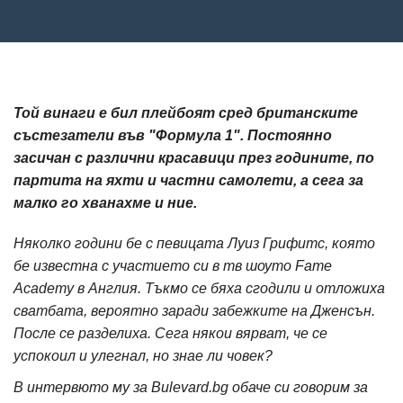
Той винаги е бил плейбоят сред британските
състезатели във "Формула 1". Постоянно
засичан с различни красавици през годините, по
партита на яхти и частни самолети, а сега за
малко го хванахме и ние.
Няколко години бе с певицата Луиз Грифитс, която
бе известна с участието си в тв шоуто Fame
Academy в Англия. Тъкмо се бяха сгодили и отложиха
сватбата, вероятно заради забежките на Дженсън.
После се разделиха. Сега някои вярват, че се
успокоил и улегнал, но знае ли човек?
В интервюто му за Bulevard.bg обаче си говорим за