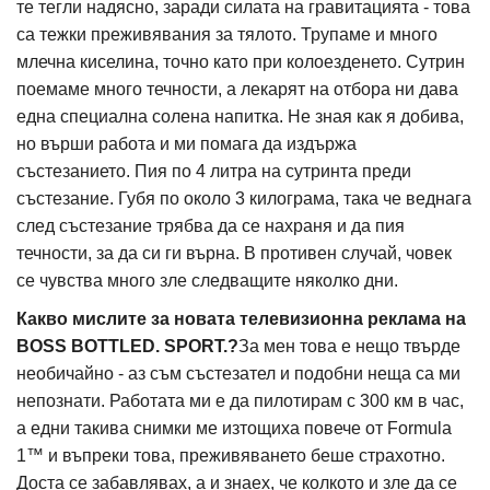
те тегли надясно, заради силата на гравитацията - това
са тежки преживявания за тялото. Трупаме и много
млечна киселина, точно като при колоезденето. Сутрин
поемаме много течности, а лекарят на отбора ни дава
една специална солена напитка. Не зная как я добива,
но върши работа и ми помага да издържа
състезанието. Пия по 4 литра на сутринта преди
състезание. Губя по около 3 килограма, така че веднага
след състезание трябва да се нахраня и да пия
течности, за да си ги върна. В противен случай, човек
се чувства много зле следващите няколко дни.
Какво мислите за новата телевизионна реклама на
BOSS BOTTLED. SPORT.?
За мен това е нещо твърде
необичайно - аз съм състезател и подобни неща са ми
непознати. Работата ми е да пилотирам с 300 км в час,
а едни такива снимки ме изтощиха повече от Formula
1™ и въпреки това, преживяването беше страхотно.
Доста се забавлявах, а и знаех, че колкото и зле да се