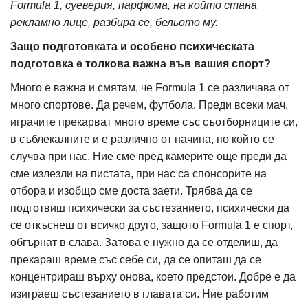
Formula 1, суеверия, парфюма, на който стана
рекламно лице, разбира се, бельото му.
Защо подготовката и особено психическата
подготовка е толкова важна във вашия спорт?
Много е важна и смятам, че Formula 1 се различава от
много спортове. Да речем, футбола. Преди всеки мач,
играчите прекарват много време със съотборниците си,
в съблекалните и е различно от начина, по който се
случва при нас. Ние сме пред камерите още преди да
сме излезли на пистата, при нас са спонсорите на
отбора и изобщо сме доста заети. Трябва да се
подготвиш психически за състезанието, психически да
се откъснеш от всичко друго, защото Formula 1 е спорт,
обгърнат в слава. Затова е нужно да се отделиш, да
прекараш време със себе си, да се опиташ да се
концентрираш върху онова, което предстои. Добре е да
изиграеш състезанието в главата си. Ние работим