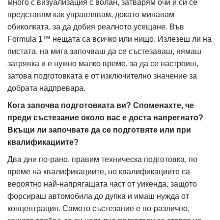
много с визуализация с волан, затварям очи и си се
представям как управлявам, докато минавам
обиколката, за да добия реалното усещане. Във
Formula 1™ нещата са всичко или нищо. Излезеш ли на
пистата, на мига започваш да се състезаваш, нямаш
загрявка и е нужно малко време, за да се настроиш,
затова подготовката е от изключително значение за
добрата надпревара.
Кога започва подготовката ви? Споменахте, че
преди състезание около вас е доста напрегнато?
Вкъщи ли започвате да се подготвяте или при
квалификациите?
Два дни по-рано, правим техническа подготовка, по
време на квалификациите, но квалификациите са
вероятно най-напрягащата част от уикенда, защото
форсираш автомобила до дупка и имаш нужда от
концентрация. Самото състезание е по-различно,