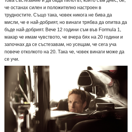
това състезание и да бъда пилотът, който съм днес, бе,
че останах силен и положително настроен в
трудностите. Също така, човек никога не бива да
мисли, че е най-добрият, но винаги трябва да опитва да
бъде най-добрият. Вече 12 години съм във Formula 1,
макар че имам чувството, че вчера бях на 20 години и
започнах да се състезавам, но усещам, че сега уча
повече отколкото на 20. Така че, човек винаги може да
се учи.