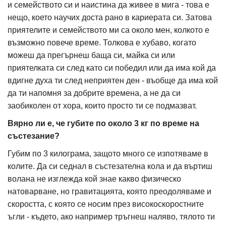
и семейството си и наистина да живее в мига - това е
нещо, което научих доста рано в кариерата си. Затова
приятелите и семейството ми са около мен, колкото е
възможно повече време. Толкова е хубаво, когато
можеш да прегърнеш баща си, майка си или
приятелката си след като си победил или да има кой да
вдигне духа ти след неприятен ден - въобще да има кой
да ти напомня за добрите времена, а не да си
заобиколен от хора, които просто ти се подмазват.
Вярно ли е, че губите по около 3 кг по време на
състезание?
Губим по 3 килограма, защото много се изпотяваме в
колите. Да си седнал в състезателна кола и да въртиш
волана не изглежда кой знае какво физическо
натоварване, но гравитацията, която преодоляваме и
скоростта, с която се носим през високоскоростните
ъгли - където, ако например тръгнеш наляво, тялото ти