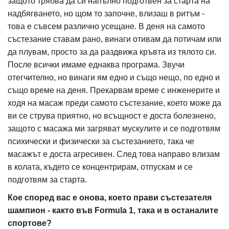
защото трябва да си напълно подготвен за старта на
надбягването, но щом то започне, влизаш в ритъм -
това е съвсем различно усещане. В деня на самото
състезание ставам рано, винаги отивам да потичам или
да плувам, просто за да раздвижа кръвта из тялото си.
После всички имаме еднаква програма. Звучи
отегчително, но винаги ям едно и също нещо, по едно и
също време на деня. Прекарвам време с инженерите и
ходя на масаж преди самото състезание, което може да
ви се струва приятно, но всъщност е доста болезнено,
защото с масажа ми загряват мускулите и се подготвям
психически и физически за състезанието, така че
масажът е доста агресивен. След това направо влизам
в колата, където се концентрирам, отпускам и се
подготвям за старта.
Кое според вас е онова, което прави състезателя
шампион - както във Formula 1, така и в останалите
спортове?