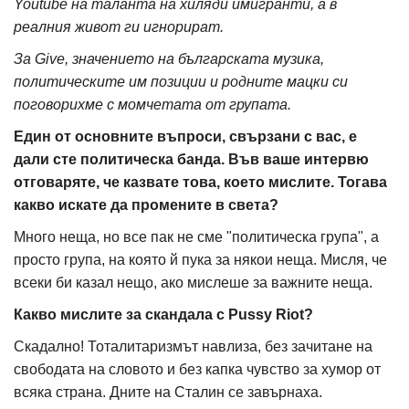
Youtube на таланта на хиляди имигранти, а в
реалния живот ги игнорират.
За Give, значението на българската музика,
политическите им позиции и родните мацки си
поговорихме с момчетата от групата.
Един от основните въпроси, свързани с вас, е
дали сте политическа банда. Във ваше интервю
отговаряте, че казвате това, което мислите. Тогава
какво искате да промените в света?
Много неща, но все пак не сме "политическа група", а
просто група, на която й пука за някои неща. Мисля, че
всеки би казал нещо, ако мислеше за важните неща.
Какво мислите за скандала с Pussy Riot?
Скадално! Тоталитаризмът навлиза, без зачитане на
свободата на словото и без капка чувство за хумор от
всяка страна. Дните на Сталин се завърнаха.