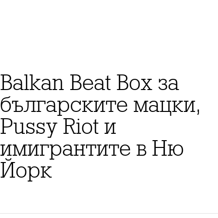
Balkan Beat Box за
българските мацки,
Pussy Riot и
имигрантите в Ню
Йорк