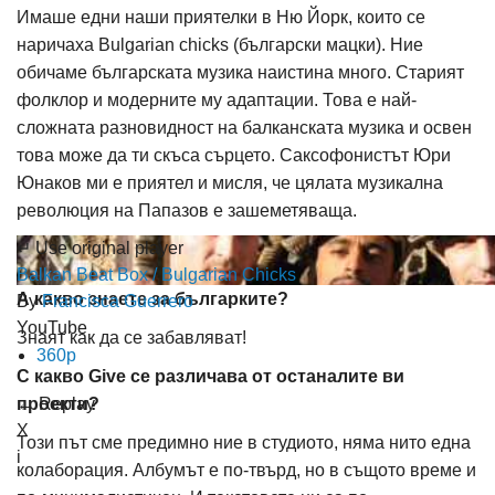
Имаше едни наши приятелки в Ню Йорк, които се
наричаха Bulgarian chicks (български мацки). Ние
обичаме българската музика наистина много. Старият
фолклор и модерните му адаптации. Това е най-
сложната разновидност на балканската музика и освен
това може да ти скъса сърцето. Саксофонистът Юри
Юнаков ми е приятел и мисля, че цялата музикална
революция на Папазов е зашеметяваща.
↵ Use original player
Balkan Beat Box / Bulgarian Chicks
А какво знаете за българките?
By
Francisca Guerrero
YouTube
Знаят как да се забавляват!
360p
С какво Give се различава от останалите ви
← Replay
проекти?
X
Този път сме предимно ние в студиото, няма нито една
i
колаборация. Албумът е по-твърд, но в същото време и