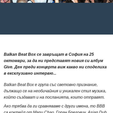
Balkan Beat Box се завръщат в София на 25
октомври, за да ни представят новия си албум
Give. Ден преди концерта виж какво ни споделиха
в ексклузивно интервю...
Balkan Beat Box е група със световно признание,
дължащо се на необичайния и уникален стил музика,
който създават и на посланията, които отправят.
Ако трябва да ги сравняваме с други имена, то BBB
са коктейл от Manu Chao, Горан Брегович, Asian Dub