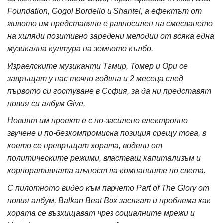
Foundation, Gogol Bordello и Shantel, а ефектът от
живото им представяне е равносилен на смесването
на хиляди позитивно заредени мелодии от всяка една
музикална култура на земното кълбо.
Израелските музиканти Тамир, Томер и Ори се
завръщат у нас точно година и 2 месеца след
първото си гостуване в София, за да ни представят
новия си албум Give.
Новият им проект е с по-засилено електронно
звучене и по-безкомпромисна позиция срещу това, в
което се превръщат хората, водени от
политическите режими, властващ капитализъм и
корпоративната алчност на компаниите по света.
С пилотното видео към парчето Part of The Glory от
новия албум, Balkan Beat Box засягат и проблема как
хората се възхищават чрез социалните мрежи и