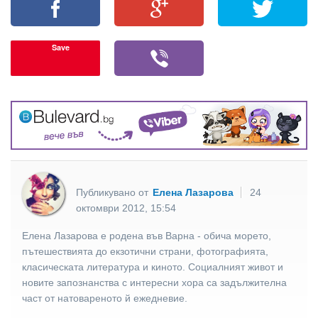
Save
Публикувано от
Елена Лазарова
24
октомври 2012, 15:54
Елена Лазарова е родена във Варна - обича морето,
пътешествията до екзотични страни, фотографията,
класическата литература и киното. Социалният живот и
новите запознанства с интересни хора са задължителна
част от натовареното й ежедневие.