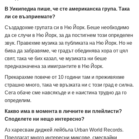
В Уикипедиа пише, че сте американска група. Така
ли се възприемате?
Създадохме групата си в Ню Йорк. Беше необходимо
да се случи в Ню Йорк, за да постигнем този определен
звук. Правехме музика за публиката на Ню Йорк. Но не
бива да забравяме, че градът обединява хора от цял
свят, така че бих казал, че музиката ни беше
предназначена за имигрантите в Ню Йорк.
Прекарахме повече от 10 години там и преживяхме
страшно много, така че връзката ни с този град е силна.
Сега обаче сме навсякъде и е наистина трудно да го
определим.
Какво има в момента в личните ви плейлисти?
Споделете ни нещо интересно?
Аз харесвам диджей лейбъла Urban World Records.
Предлагат много интересни миксове, смесвайки