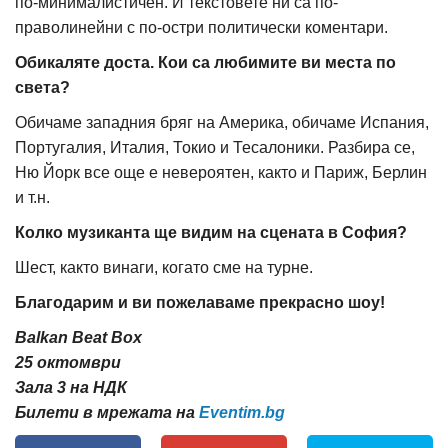
по-минималистичен. И текстовете ни са по-
праволинейни с по-остри политически коментари.
Обикаляте доста. Кои са любимите ви места по
света?
Обичаме западния бряг на Америка, обичаме Испания,
Португалия, Италия, Токио и Тесалоники. Разбира се,
Ню Йорк все още е невероятен, както и Париж, Берлин
и т.н.
Колко музиканта ще видим на сцената в София?
Шест, както винаги, когато сме на турне.
Благодарим и ви пожелаваме прекрасно шоу!
Balkan Beat Box
25 октомври
Зала 3 на НДК
Билети в мрежата на
Eventim.bg