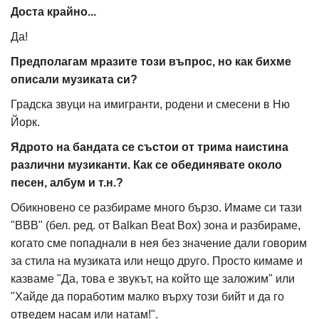
Доста крайно...
Да!
Предполагам мразите този въпрос, но как бихме
описали музиката си?
Градска звуци на имигранти, родени и смесени в Ню
Йорк.
Ядрото на бандата се състои от трима наистина
различни музиканти. Как се обединявате около
песен, албум и т.н.?
Обикновено се разбираме много бързо. Имаме си тази
"BBB" (бел. ред. от Balkan Beat Box) зона и разбираме,
когато сме попаднали в нея без значение дали говорим
за стила на музиката или нещо друго. Просто кимаме и
казваме "Да, това е звукът, на който ще заложим" или
"Хайде да поработим малко върху този бийт и да го
отведем насам или натам!".