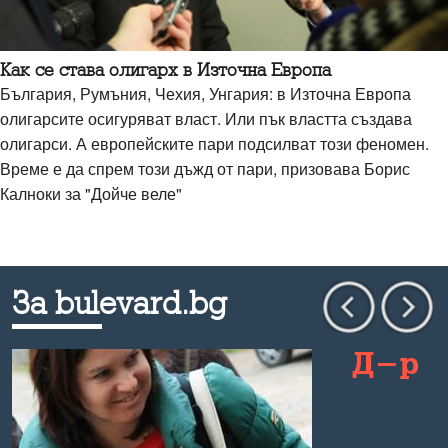
Как се става олигарх в Източна Европа
България, Румъния, Чехия, Унгария: в Източна Европа
олигарсите осигуряват власт. Или пък властта създава
олигарси. А европейските пари подсилват този феномен.
Време е да спрем този дъжд от пари, призовава Борис
Калноки за "Дойче веле"
За bulevard.bg
Д-р