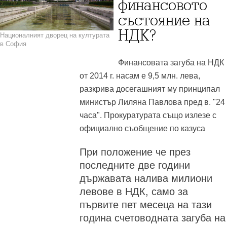
финансовото
състояние на
НДК?
Националният дворец на културата
в София
Финансовата загуба на НДК
от 2014 г. насам е 9,5 млн. лева,
разкрива досегашният му принципал
министър Лиляна Павлова пред в. "24
часа". Прокуратурата също излезе с
официално съобщение по казуса
При положение че през
последните две години
държавата налива милиони
левове в НДК, само за
първите пет месеца на тази
година счетоводната загуба на