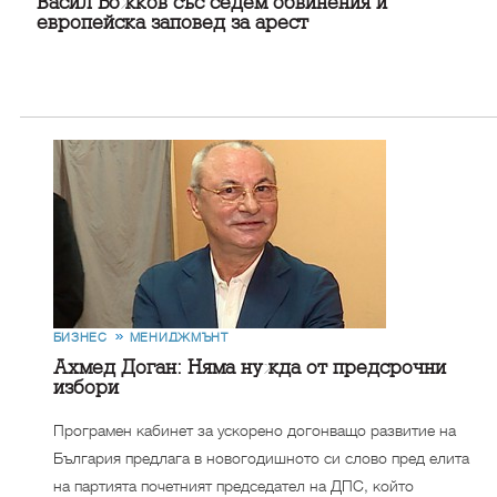
Васил Божков със седем обвинения и
европейска заповед за арест
БИЗНЕС
МЕНИДЖМЪНТ
Ахмед Доган: Няма нужда от предсрочни
избори
Програмен кабинет за ускорено догонващо развитие на
България предлага в новогодишното си слово пред елита
на партията почетният председател на ДПС, който