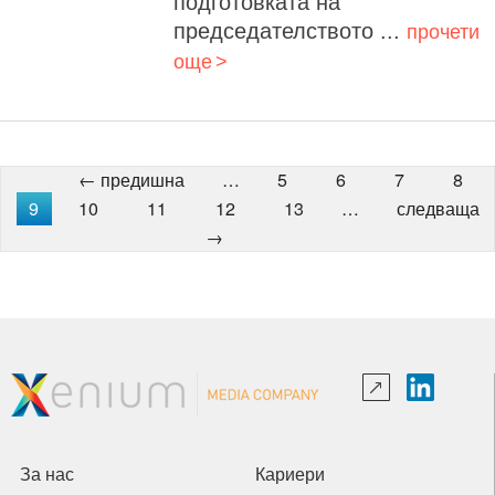
подготовката на
председателството ...
прочети
още
← предишна
…
5
6
7
8
9
10
11
12
13
…
следваща
→
За нас
Кариери