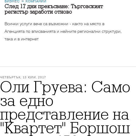
БИЗНЕС
КОМПАНИИ
След 17 дни прекъсване: Търговският
регистър заработи отново
Всички услуги вече са възможни - както на място в
Агенцията по вписванията и нейните регионални структури,
така и в интернет
ЧЕТВЪРТЪК, 13 ЮЛИ, 2017
Оли Груева: Само
за едно
представление на
"Квартет" Боршош