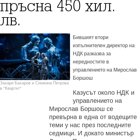
пръсна 450 хил.
лв.
Бившият втори
изпълнителен директор на
НДК разказва за
нередностите в
управлението на Мирослав
Боршош
Захари Бахаров и Снежина Петрова
в "Квартет"
Казусът около НДК и
управлението на
Мирослав Боршош се
превърна в една от водещите
теми у нас през последните
седмици. И докато министър