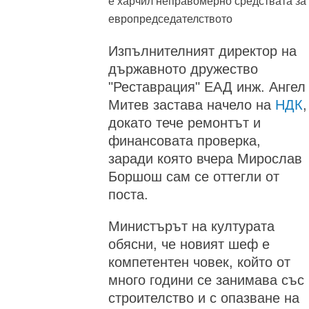
е харчил неправомерно средствата за
европредседателството
Изпълнителният директор на
държавното дружество
"Реставрация" ЕАД инж. Ангел
Митев застава начело на
НДК
,
докато тече ремонтът и
финансовата проверка,
заради която вчера Мирослав
Боршош сам се оттегли от
поста.
Министърът на културата
обясни, че новият шеф е
компетентен човек, който от
много години се занимава със
строителство и с опазване на