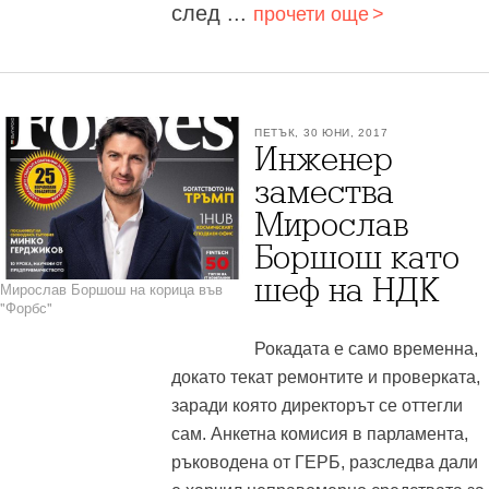
след ...
прочети още
ПЕТЪК, 30 ЮНИ, 2017
Инженер
замества
Мирослав
Боршош като
шеф на НДК
Мирослав Боршош на корица във
"Форбс"
Рокадата е само временна,
докато текат ремонтите и проверката,
заради която директорът се оттегли
сам. Анкетна комисия в парламента,
ръководена от ГЕРБ, разследва дали