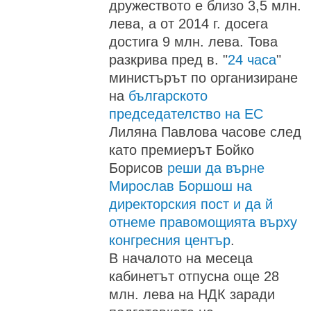
дружеството е близо 3,5 млн.
лева, а от 2014 г. досега
достига 9 млн. лева. Това
разкрива пред в. "
24 часа
"
министърът по организиране
на
българското
председателство на ЕС
Лиляна Павлова часове след
като премиерът Бойко
Борисов
реши да върне
Мирослав Боршош на
директорския пост и да й
отнеме правомощията върху
конгресния център
.
В началото на месеца
кабинетът отпусна още 28
млн. лева на НДК заради