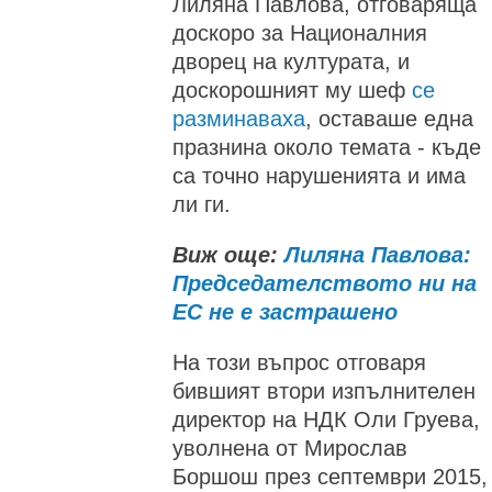
Лиляна Павлова, отговаряща
доскоро за Националния
дворец на културата, и
доскорошният му шеф
се
разминаваха
, оставаше една
празнина около темата - къде
са точно нарушенията и има
ли ги.
Виж още:
Лиляна Павлова:
Председателството ни на
ЕС не е застрашено
На този въпрос отговаря
бившият втори изпълнителен
директор на НДК Оли Груева,
уволнена от Мирослав
Боршош през септември 2015,