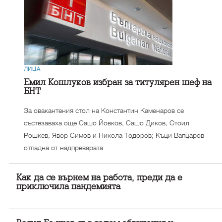
ЛИЦА
Емил Кошлуков избран за титулярен шеф на
БНТ
За овакантения стол на Константин Каменаров се
състезаваха още Сашо Йовков, Сашо Диков, Стоил
Рошкев, Явор Симов и Никола Тодоров; Къци Вапцаров
отпадна от надпреварата
Как да се върнем на работа, преди да е
приключила пандемията