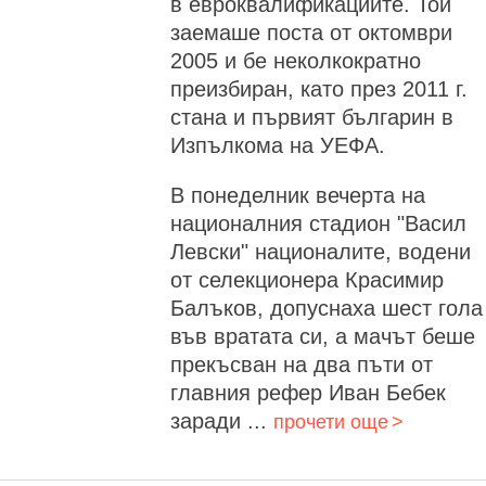
в евроквалификациите. Той
заемаше поста от октомври
2005 и бе неколкократно
преизбиран, като през 2011 г.
стана и първият българин в
Изпълкома на УЕФА.
В понеделник вечерта на
националния стадион "Васил
Левски" националите, водени
от селекционера Красимир
Балъков, допуснаха шест гола
във вратата си, а мачът беше
прекъсван на два пъти от
главния рефер Иван Бебек
заради ...
прочети още