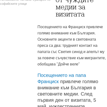
софийските улици
медии за
визитата
Посещението на Франциск привлече
голямо внимание към България.
Основните акценти в световната
преса са два: трудният контакт на
папата със Светия синод и апелът му
за повече съчувствие към мигрантите,
обобщава "Дойче веле"
Посещението на папа
Франциск
привлече голямо
внимание към България в
световните медии. След
първия ден от визитата, 5
май, чуждестранните