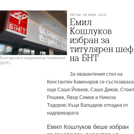
ПЕТЪК, 05 ЮЛИ, 2019
Емил
Кошлуков
избран за
титулярен шеф
на БНТ
Българската национална телевизия
(БНТ)
За овакантения стол на
Константин Каменаров се състезаваха
още Сашо Йовков, Сашо Диков, Стоил
Рошкев, Явор Симов и Никола
Тодоров; Къци Вапцаров отпадна от
надпреварата
Емил Кошлуков беше избран