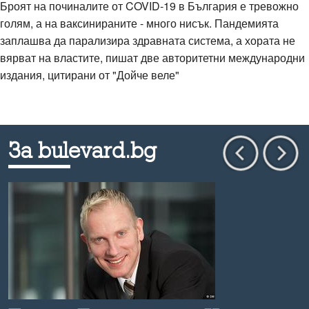
Броят на починалите от COVID-19 в България е тревожно
голям, а на ваксинираните - много нисък. Пандемията
заплашва да парализира здравната система, а хората не
вярват на властите, пишат две авторитетни международни
издания, цитирани от "Дойче веле"
За bulevard.bg