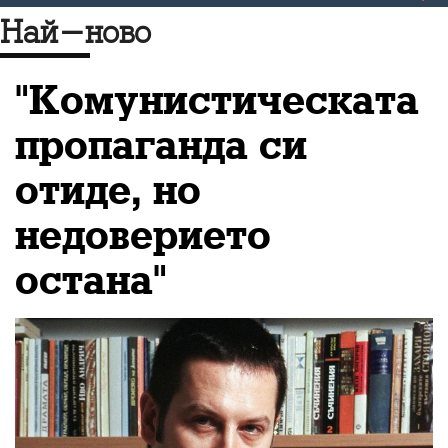
социалните мрежи,
Най-ново
пропагандата в
информационния поток
"Комунистическата
и бъдещето на медиите
пропаганда си
и журналистиката като
отиде, но
цяло
недоверието
остана"