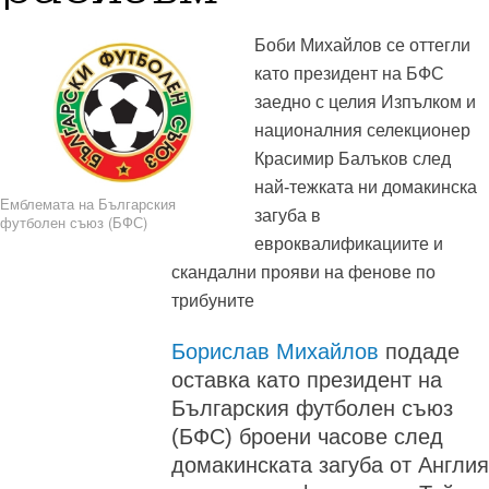
Боби Михайлов се оттегли
като президент на БФС
заедно с целия Изпълком и
националния селекционер
Красимир Балъков след
най-тежката ни домакинска
Емблемата на Българския
загуба в
футболен съюз (БФС)
евроквалификациите и
скандални прояви на фенове по
трибуните
Борислав Михайлов
подаде
оставка като президент на
Българския футболен съюз
(БФС) броени часове след
домакинската загуба от Англия