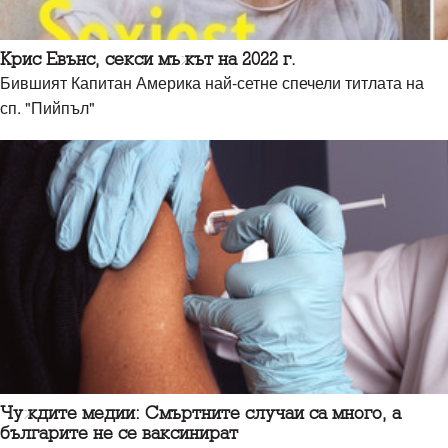
Крис Евънс, секси мъжът на 2022 г.
Бившият Капитан Америка най-сетне спечели титлата на
сп. "Пийпъл"
Чуждите медии: Смъртните случаи са много, а
българите не се ваксинират