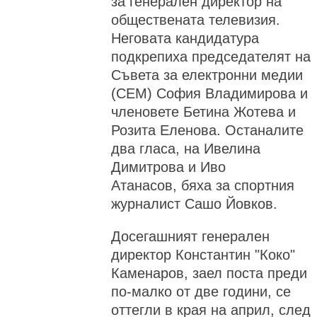
за генерален директор на
обществената телевизия.
Неговата кандидатура
подкрепиха председателят на
Съвета за електронни медии
(СЕМ) София Владимирова и
членовете Бетина Жотева и
Розита Еленова. Останалите
два гласа, на Ивелина
Димитрова и Иво
Атанасов, бяха за спортния
журналист Сашо Йовков.
Досегашният генерален
директор Константин "Коко"
Каменаров, заел поста преди
по-малко от две години, се
оттегли в края на април, след