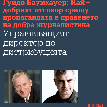
а
Гуидо Баумхауер: Най-
добрият отговор срещу
пропагандата е правенето
на добра журналистика
Управляващият
директор по
дистрибуцията,
маркетинга и
технологиите в "Дойче
веле" коментира пред
о
Bulevard.bg развитието
на медиите в ерата на
виж още