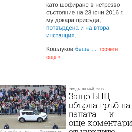
като шофиране в нетрезво
състояние на 23 юни 2016 г.
му докара присъда,
потвърдена и на втора
инстанция
.
Кошлуков
беше ...
прочети
още
СРЯДА, 08 МАЙ, 2019
Защо БПЦ
обърна гръб на
папата - и
още коментари
от чуждите
Автомобилът на папа Франциск по