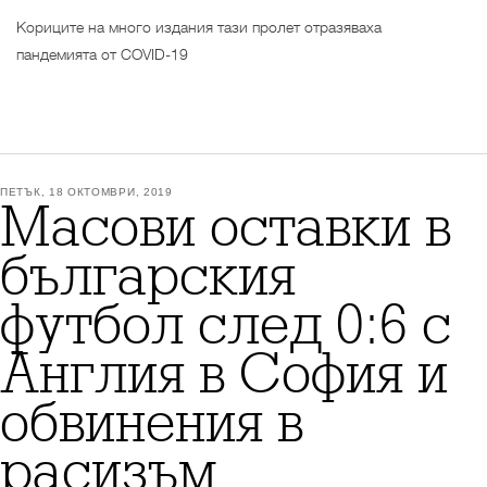
Кориците на много издания тази пролет отразяваха
пандемията от COVID-19
ПЕТЪК, 18 ОКТОМВРИ, 2019
Масови оставки в
българския
футбол след 0:6 с
Англия в София и
обвинения в
расизъм