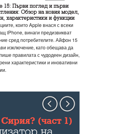
e 15: Първи поглед и първи
тления: Обзор на новия модел,
н, характеристики и функции
циите, които Apple внася с всеки
ащ iPhone, винаги предизвикват
ние сред потребителите. Айфон 15
ави изключение, като обещава да
пише правилата с чудодеен дизайн,
рени характеристики и иновативни
ии.
Сирия? (част 1)
изатор на