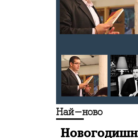
е срещу ИД
Ислямската
Най-ново
Новогодишн