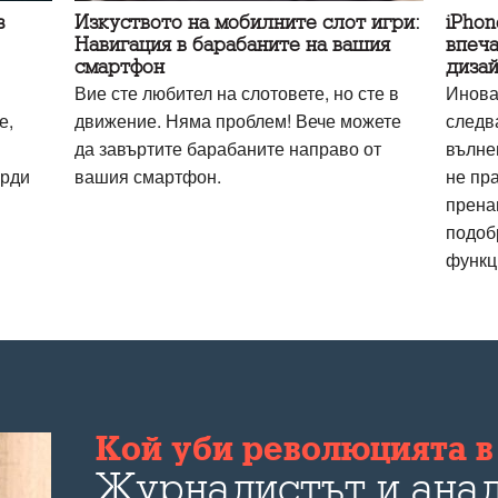
з
Изкуството на мобилните слот игри:
iPhon
Навигация в барабаните на вашия
впеча
смартфон
дизай
Вие сте любител на слотовете, но сте в
Инова
е,
движение. Няма проблем! Вече можете
следв
да завъртите барабаните направо от
вълне
орди
вашия смартфон.
не пр
прена
подоб
функц
Кой уби революцията в 
Журналистът и анал