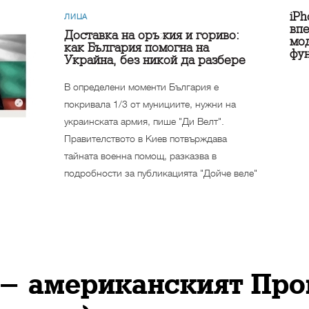
iPh
ЛИЦА
впе
Доставка на оръжия и гориво:
мод
как България помогна на
фу
Украйна, без никой да разбере
В определени моменти България е
покривала 1/3 от мунициите, нужни на
украинската армия, пише "Ди Велт".
Правителството в Киев потвърждава
тайната военна помощ, разказва в
подробности за публикацията "Дойче веле"
- американският Про