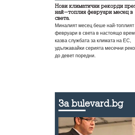
Нови климатични рекорди пре
най-топлия февруари месец в
света.
Миналият месец беше най-топлият
февруари в света в настоящо врем
казва службата за климата на ЕС,
удължавайки серията месечни рек
до девет поредни.
За bulevard.bg
пред
си до