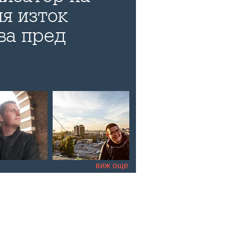
я изток
ва пред
а си книга, за
ократичната
 за бъдещето
уалните
е на страната
виж още