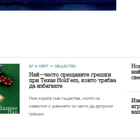
Но
БГ И СВЯТ
ОБЩЕСТВО
на
Най-често срещаните грешки
све
при Texas Hold’em, които трябва
да избягвате
Ние хората сме същества, които са
Из
известни с умението си често да допускат
игр
ва
грешки.