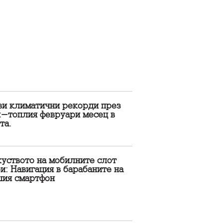
ви климатични рекорди през
й-топлия февруари месец в
та.
куството на мобилните слот
и: Навигация в барабаните на
шия смартфон