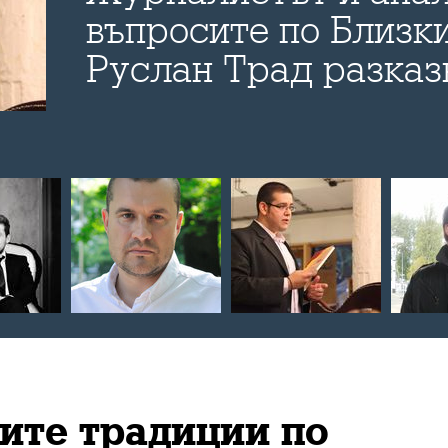
въпросите по Близки
Руслан Трад разказ
Bulevard.bg за новат
изтикването на дем
опозиция от дебата
на Сирия и за евент
сценарии за развити
след войната
ите традиции по